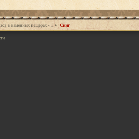
азов в каменных пещерах - 1
Синг
сти