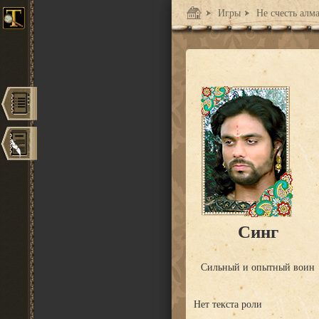
Игры
Не счесть алм
Синг
Сильный и опытный воин
Нет текста роли