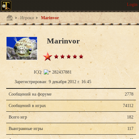
Игроки
Marinvor
marinvor
ICQ:
282437881
Зарегистрирован: 9 декабря 2012 г. 16:45
Сообщений на форуме
2778
Сообщений в играх
74112
Всего игр
182
Выигранные игры
117