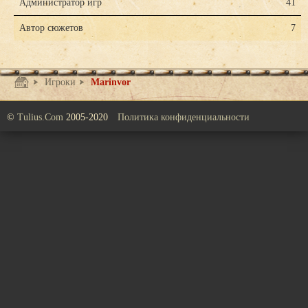
Администратор игр
41
Автор сюжетов
7
Игроки
Marinvor
©
Tulius.Com
2005-2020
Политика конфиденциальности