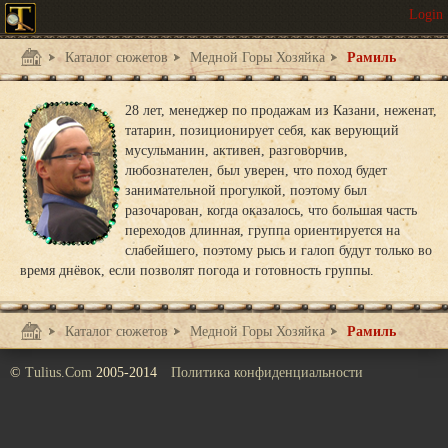
Каталог сюжетов
Медной Горы Хозяйка
Рамиль
28 лет, менеджер по продажам из Казани, неженат,
татарин, позиционирует себя, как верующий
мусульманин, активен, разговорчив,
любознателен, был уверен, что поход будет
занимательной прогулкой, поэтому был
разочарован, когда оказалось, что большая часть
переходов длинная, группа ориентируется на
слабейшего, поэтому рысь и галоп будут только во
время днёвок, если позволят погода и готовность группы.
Каталог сюжетов
Медной Горы Хозяйка
Рамиль
©
Tulius.Com
2005-2014
Политика конфиденциальности