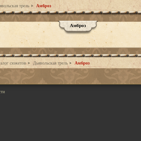
вольская трель
Амброз
Амброз
алог сюжетов
Дьявольская трель
Амброз
сти