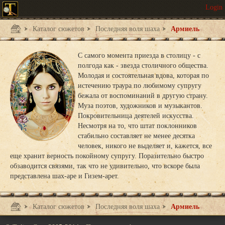
Каталог сюжетов
Последняя воля шаха
Армиель
С самого момента приезда в столицу - с
полгода как - звезда столичного общества.
Молодая и состоятельная вдова, которая по
истечению траура по любимому супругу
бежала от воспоминаний в другую страну.
Муза поэтов, художников и музыкантов.
Покровительница деятелей искусства.
Несмотря на то, что штат поклонников
стабильно составляет не менее десятка
человек, никого не выделяет и, кажется, все
еще хранит верность покойному супругу. Поразительно быстро
обзаводится связями, так что не удивительно, что вскоре была
представлена шах-аре и Гизем-арет.
Каталог сюжетов
Последняя воля шаха
Армиель