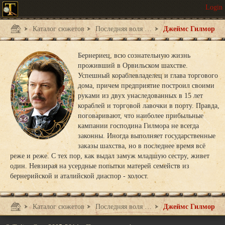
Каталог сюжетов
Последняя воля шаха
Джеймс Гилмор
Бернериец, всю сознательную жизнь
проживший в Орвильском шахстве.
Успешный кораблевладелец и глава торгового
дома, причем предприятие построил своими
руками из двух унаследованных в 15 лет
кораблей и торговой лавочки в порту. Правда,
поговаривают, что наиболее прибыльные
кампании господина Гилмора не всегда
законны. Иногда выполняет государственные
заказы шахства, но в последнее время всё
реже и реже. С тех пор, как выдал замуж младшую сестру, живет
один. Невзирая на усердные попытки матерей семейств из
бернерийской и аталийской диаспор - холост.
Каталог сюжетов
Последняя воля шаха
Джеймс Гилмор