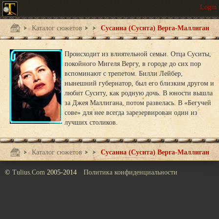
Каталог сюжетов
Бегучая сова
Сусанна (Сусита) Верга-Маллиган
Происходит из влиятельной семьи. Отца Суситы,
покойного Мигеля Вергу, в городе до сих пор
вспоминают с трепетом. Билли Лейбер,
нынешний губернатор, был его близким другом и
любит Суситу, как родную дочь. В юности вышла
за Джея Маллигана, потом развелась. В «Бегучей
сове» для нее всегда зарезервирован один из
лучших столиков.
Каталог сюжетов
Бегучая сова
Сусанна (Сусита) Верга-Маллиган
©
Tulius.Com
2005-2014
Политика конфиденциальности