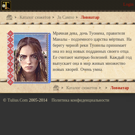
Каталог сюжетов
За Сампо
Ловиатар
Мрачная дева, дочь Туонена, правителя
Маналы - подземного царства мёртвых. На
берегу черной реки Туонелы принимает
она из вод новых подданных своего отца.
Ее считают матерью болезней. Каждый год
выпускает она в мир живых множество
новых хворей. Очень умна.
Каталог сюжетов
За Сампо
Ловиатар
©
Tulius.Com
2005-2014
Политика конфиденциальности