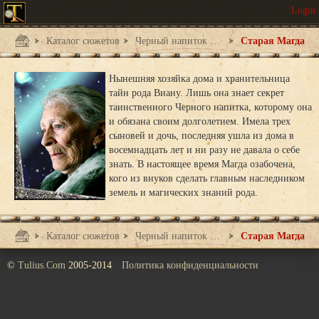
Каталог сюжетов
Черный напиток Карпат
Старая Магда
Нынешняя хозяйка дома и хранительница
тайн рода Виану. Лишь она знает секрет
таинственного Черного напитка, которому она
и обязана своим долголетием. Имела трех
сыновей и дочь, последняя ушла из дома в
восемнадцать лет и ни разу не давала о себе
знать. В настоящее время Магда озабочена,
кого из внуков сделать главным наследником
земель и магических знаний рода.
Каталог сюжетов
Черный напиток Карпат
Старая Магда
©
Tulius.Com
2005-2014
Политика конфиденциальности