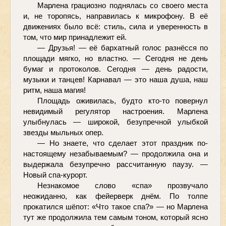
Марлена грациозно поднялась со своего места 
и, не торопясь, направилась к микрофону. В её 
движениях было всё: стиль, сила и уверенность в 
том, что мир принадлежит ей.
— Друзья! — её бархатный голос разнёсся по 
площади мягко, но властно. — Сегодня не день 
бумаг и протоколов. Сегодня — день радости, 
музыки и танцев! Карнавал — это наша душа, наш 
ритм, наша магия!
Площадь оживилась, будто кто-то повернул 
невидимый регулятор настроения. Марлена 
улыбнулась — широкой, безупречной улыбкой 
звезды мыльных опер.
— Но знаете, что сделает этот праздник по-
настоящему незабываемым? — продолжила она и 
выдержала безупречно рассчитанную паузу. — 
Новый спа-курорт.
Незнакомое слово «спа» прозвучало 
неожиданно, как фейерверк днём. По толпе 
прокатился шёпот: «Что такое спа?» — но Марлена 
тут же продолжила тем самым тоном, который ясно 