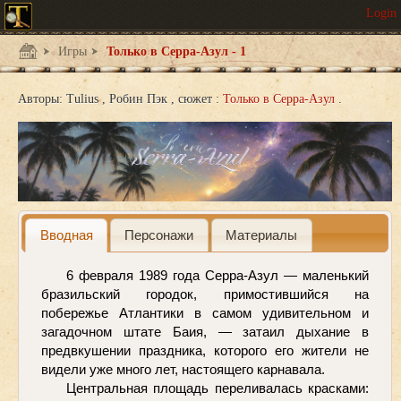
Игры
Только в Серра-Азул - 1
Авторы:
Tulius
Робин Пэк
сюжет :
Только в Серра-Азул
Вводная
Персонажи
Материалы
6 февраля 1989 года Серра-Азул — маленький 
бразильский городок, примостившийся на 
побережье Атлантики в самом удивительном и 
загадочном штате Баия, — затаил дыхание в 
предвкушении праздника, которого его жители не 
видели уже много лет, настоящего карнавала.
Центральная площадь переливалась красками: 