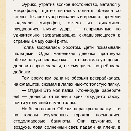
Эурико, утратив всякое достоинство, метался у 
микрофона, тщетно пытаясь согнать обезьян со 
сцены. Те ловко уворачивались и время от времени 
задевали микрофон, отчего из динамиков 
раздавались глухие удары — непривычные, но 
удивительно захватывающие, складывающиеся в 
странный, чарующий ритм.
Толпа взорвалась хохотом. Дети показывали 
пальцами. Одна маленькая девочка протянула 
обезьяне кусочек акараже — та схватила угощение, 
деловито прожевала и, не смущаясь, потребовала 
добавки.
Тем временем одна из обезьян вскарабкалась 
на флагшток, сжимая в лапах чью-то толстую папку.
— Отдай! Это моя папка! Кто-нибудь, заберите 
её! — донёсся отчаянный крик откуда-то сбоку, 
почти утонувший в гуле толпы.
Но было поздно. Обезьяна раскрыла папку — и 
на головы изумлённых горожан посыпались 
стодолларовые банкноты. Они кружились в 
воздухе, ловя солнечный свет, падали на плечи, в 