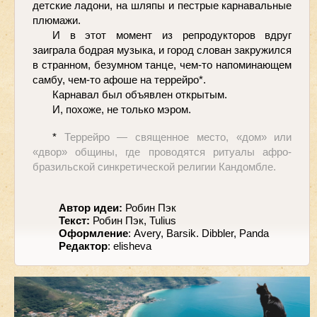
детские ладони, на шляпы и пестрые карнавальные 
плюмажи.
И в этот момент из репродукторов вдруг 
заиграла бодрая музыка, и город слован закружился 
в странном, безумном танце, чем-то напоминающем 
самбу, чем-то афоше на террейро*.
Карнавал был объявлен открытым.
И, похоже, не только мэром.
* 
Террейро — священное место, «дом» или 
«двор» общины, где проводятся ритуалы афро-
бразильской синкретической религии Кандомбле.
Автор идеи: 
Робин Пэк
Текст:
 Робин Пэк, Tulius
Оформление
: Avery, Barsik. Dibbler, Panda
Редактор
: elisheva