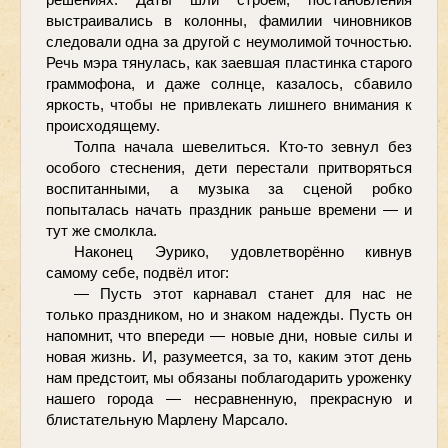
выстраивались в колонны, фамилии чиновников 
следовали одна за другой с неумолимой точностью. 
Речь мэра тянулась, как заевшая пластинка старого 
граммофона, и даже солнце, казалось, сбавило 
яркость, чтобы не привлекать лишнего внимания к 
происходящему.
Толпа начала шевелиться. Кто-то зевнул без 
особого стеснения, дети перестали притворяться 
воспитанными, а музыка за сценой робко 
попыталась начать праздник раньше времени — и 
тут же смолкла.
Наконец Эурико, удовлетворённо кивнув 
самому себе, подвёл итог:
— Пусть этот карнавал станет для нас не 
только праздником, но и знаком надежды. Пусть он 
напомнит, что впереди — новые дни, новые силы и 
новая жизнь. И, разумеется, за то, каким этот день 
нам предстоит, мы обязаны поблагодарить уроженку 
нашего города — несравненную, прекрасную и 
блистательную Марлену Марсало.