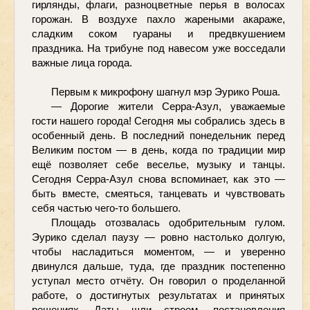
гирлянды, флаги, разноцветные перья в волосах 
горожан. В воздухе пахло жареными акараже, 
сладким соком гуараны и предвкушением 
праздника. На трибуне под навесом уже восседали 
важные лица города.
Первым к микрофону шагнул мэр Эурико Роша.
— Дорогие жители Серра-Азул, уважаемые 
гости нашего города! Сегодня мы собрались здесь в 
особенный день. В последний понедельник перед 
Великим постом — в день, когда по традиции мир 
ещё позволяет себе веселье, музыку и танцы. 
Сегодня Серра-Азул снова вспоминает, как это — 
быть вместе, смеяться, танцевать и чувствовать 
себя частью чего-то большего.
Площадь отозвалась одобрительным гулом. 
Эурико сделал паузу — ровно настолько долгую, 
чтобы насладиться моментом, — и уверенно 
двинулся дальше, туда, где праздник постепенно 
уступал место отчёту. Он говорил о проделанной 
работе, о достигнутых результатах и принятых 
решениях. Даты шли строем, постановления 