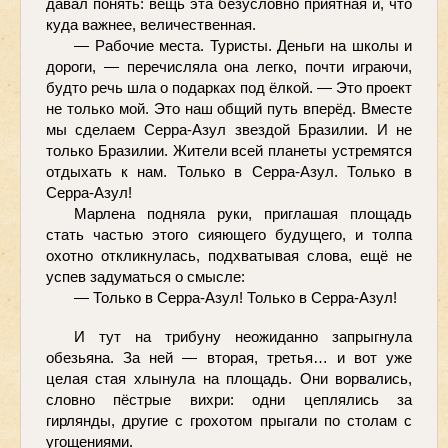
давал понять: вещь эта безусловно приятная и, что 
куда важнее, величественная.
— Рабочие места. Туристы. Деньги на школы и 
дороги, — перечисляла она легко, почти играючи, 
будто речь шла о подарках под ёлкой. — Это проект 
не только мой. Это наш общий путь вперёд. Вместе 
мы сделаем Серра-Азул звездой Бразилии. И не 
только Бразилии. Жители всей планеты устремятся 
отдыхать к нам. Только в Серра-Азул. Только в 
Серра-Азул!
Марлена подняла руки, приглашая площадь 
стать частью этого сияющего будущего, и толпа 
охотно откликнулась, подхватывая слова, ещё не 
успев задуматься о смысле:
— Только в Серра-Азул! Только в Серра-Азул!
И тут на трибуну неожиданно запрыгнула 
обезьяна. За ней — вторая, третья… и вот уже 
целая стая хлынула на площадь. Они ворвались, 
словно пёстрые вихри: одни цеплялись за 
гирлянды, другие с грохотом прыгали по столам с 
угощениями.