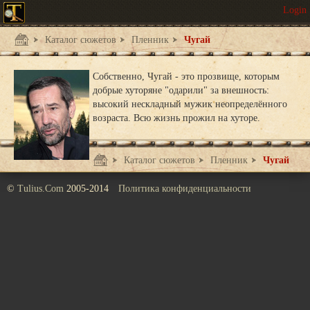
Каталог сюжетов
Пленник
Чугай
Собственно, Чугай - это прозвище, которым
добрые хуторяне "одарили" за внешность:
высокий нескладный мужик неопределённого
возраста. Всю жизнь прожил на хуторе.
Каталог сюжетов
Пленник
Чугай
©
Tulius.Com
2005-2014
Политика конфиденциальности