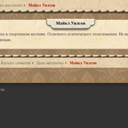
на миллиона
Майкл Уилсон
Майкл Уилсон
а в спортивном костюме. Отличного атлетического телосложения. Не вы
янным.
Каталог сюжетов
Цена миллиона
Майкл Уилсон
сти