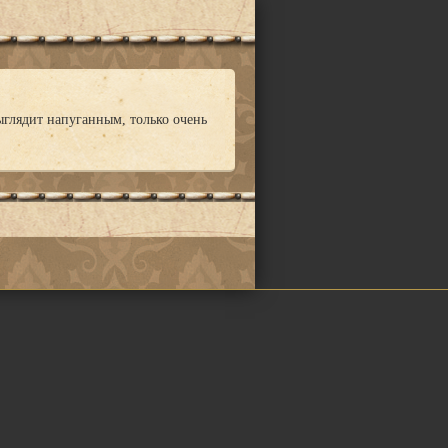
глядит напуганным, только очень