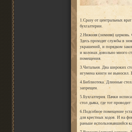
1.Сразу от центральных врат
бухгалтерии.
2.Нижняя (зимняя) церковь
Здесь проходят службы в зим
украшений, и порядком закоп
и колонах довольно много с
помещения.
3.Читальня. Два широких сто
игумена книги не выносил. П
4.Библиотека. Длинные стелл
запрещен.
5.Бухгалтерия. Пачки испис
стол дьяка, где тот проводи
6.Подсобное помещение уста
для крестных ходов. И на фо
раньше использовавшийся ка