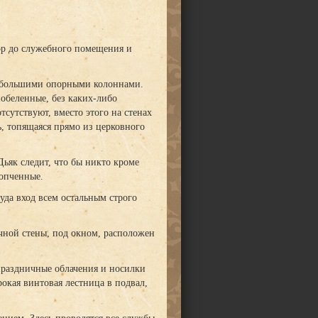
дор до служебного помещения и
я большими опорными колоннами.
побеленные, без каких-либо
сутствуют, вместо этого на стенах
, топящаяся прямо из церковного
Дьяк следит, что бы никто кроме
копченные.
уда вход всем остальным строго
чной стены, под окном, расположен
праздничные облачения и носилки
окая винтовая лестница в подвал,