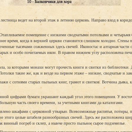
 лестница ведет на второй этаж в летнюю церковь. Направо вход в кори
. Отапливаемое помещение с низкими сводчатыми потолками и четырьм
нее время, когда в верхней церкви становится слишком холодно. Стены 
ченные тысячами сожженных здесь свечей. Иконостас и алтарная части от
тарых и особо почитаемых икон. В правом нижнем углу расположена печь
ла, за которыми монахи могут прочесть книги и свитки из библиотеки. 
отолки такие же, как и везде на первом этаже – низкие, сводчатые и за
ажи с сотнями старых пыльных книг, грамот и свитков. Вотчина дьяка, к
анной цифрами бумаги украшают каждый угол этого помещения. У восто
т большую часть своего времени, за учетными книгами да каталогами.
влено шкафами с церковной утварью. Всевозможные распятья, потиры, 
не этого целые штабеля разнообразных свечей. Здесь же расположена шир
к винный погреб и склеп, а нынче просто пыльное сырое подземелье.