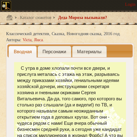
Каталог сюжетов
Деда Мороза вызывали?
Классический детектив
Сказка
Новогодняя сказка
2016 год.
Авторы:
Victa
JIuca
Вводная
Персонажи
Материалы
С утра в доме хлопали почти все двери, и
прислуга металась с этажа на этаж, разрываясь
между приказами хозяйки, гениальными идеями
хозяйской дочери, инструкциями секретаря
хозяина и гневными окриками Сергея
Витальевича. Да-да, того самого, про которого вы
столько раз слышали (да и видели!) по ТВ, и
которого называли самым неожиданным
открытием года в деловых кругах. Вот они -
чудеса рядом с нами! Еще вчера обычный
бизнесмен средней руки, а сегодня уже кандидат
на список миллионеров в журнал Форбс! А что вы