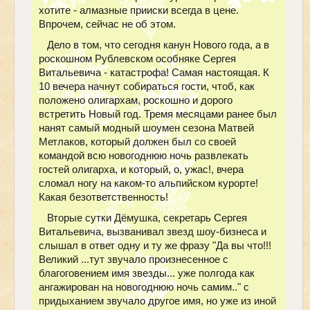
хотите - алмазные прииски всегда в цене.
Впрочем, сейчас не об этом.
Дело в том, что сегодня канун Нового года, а в
роскошном Рублевском особняке Сергея
Витальевича - катастрофа! Самая настоящая. К
10 вечера начнут собираться гости, чтоб, как
положено олигархам, роскошно и дорого
встретить Новый год. Тремя месяцами ранее был
нанят самый модный шоумен сезона Матвей
Метлаков, который должен был со своей
командой всю новогоднюю ночь развлекать
гостей олигарха, и который, о, ужас!, вчера
сломал ногу на каком-то альпийском курорте!
Какая безответственность!
Вторые сутки Дёмушка, секретарь Сергея
Витальевича, вызванивал звезд шоу-бизнеса и
слышал в ответ одну и ту же фразу "Да вы что!!!
Великий ...тут звучало произнесенное с
благоговением имя звезды... уже полгода как
ангажирован на новогоднюю ночь самим.." с
придыханием звучало другое имя, но уже из иной