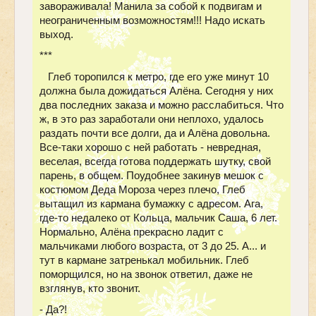
завораживала! Манила за собой к подвигам и
неограниченным возможностям!!! Надо искать
выход.
***
Глеб торопился к метро, где его уже минут 10
должна была дожидаться Алёна. Сегодня у них
два последних заказа и можно расслабиться. Что
ж, в это раз заработали они неплохо, удалось
раздать почти все долги, да и Алёна довольна.
Все-таки хорошо с ней работать - невредная,
веселая, всегда готова поддержать шутку, свой
парень, в общем. Поудобнее закинув мешок с
костюмом Деда Мороза через плечо, Глеб
вытащил из кармана бумажку с адресом. Ага,
где-то недалеко от Кольца, мальчик Саша, 6 лет.
Нормально, Алёна прекрасно ладит с
мальчиками любого возраста, от 3 до 25. А... и
тут в кармане затренькал мобильник. Глеб
поморщился, но на звонок ответил, даже не
взглянув, кто звонит.
- Да?!