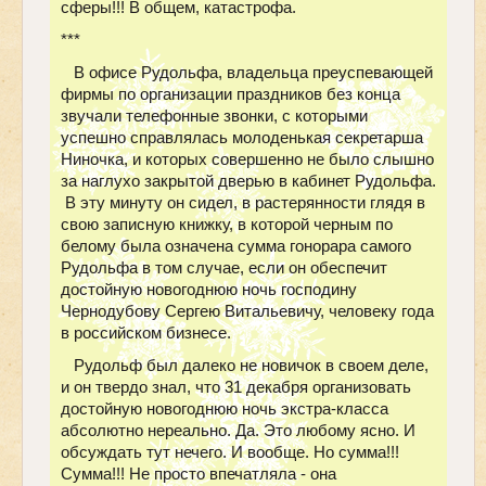
сферы!!! В общем, катастрофа.
***
В офисе Рудольфа, владельца преуспевающей
фирмы по организации праздников без конца
звучали телефонные звонки, с которыми
успешно справлялась молоденькая секретарша
Ниночка, и которых совершенно не было слышно
за наглухо закрытой дверью в кабинет Рудольфа.
В эту минуту он сидел, в растерянности глядя в
свою записную книжку, в которой черным по
белому была означена сумма гонорара самого
Рудольфа в том случае, если он обеспечит
достойную новогоднюю ночь господину
Чернодубову Сергею Витальевичу, человеку года
в российском бизнесе.
Рудольф был далеко не новичок в своем деле,
и он твердо знал, что 31 декабря организовать
достойную новогоднюю ночь экстра-класса
абсолютно нереально. Да. Это любому ясно. И
обсуждать тут нечего. И вообще. Но сумма!!!
Сумма!!! Не просто впечатляла - она