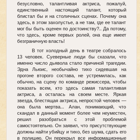
безусловно, талантливая актриса, пожалуй,
единственный настоящий талант, который
блистал бы и на столичных сценах. Почему она
здесь, в этом захолустье, а не там, где ее талант
мог бы быть оценен по достоинству?.. Да потому,
что здесь, кроме первых ролей, она еще имеет
безграничную власть!
В тот холодный день в театре собралось
13 человек. Суеверные люди бы сказали, что
именно число дьявола стало причиной трагедии.
Эдна Льюис, необычайно тихо сидевшая на
прогоне второго состава, не устремилась, как
обычно, на сцену по команде режиссера, чтобы
показать всем, кто здесь самая талантливая
актриса, а осталась на своем месте. Яркая
звезда, блестящая актриса, непростой человек —
она была мертва... Алан, понимающий, что
скандал в данный момент более чем неуместен,
решил разобраться с этой проблемой
самостоятельно. Он заявил, что присутствующие
должны найти убийцу и тихо, без шума, сдать его
в полицию. Он перекрыл все информационные