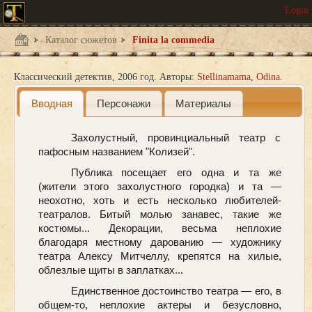
Каталог сюжетов
Finita la commedia
Классический детектив
2006 год.
Авторы:
Stellinamama
Odina
Вводная
Персонажи
Материалы
Захолустный, провинциальный театр с
пафосным названием "Колизей".
Публика посещает его одна и та же
(жители этого захолустного городка) и та —
неохотно, хоть и есть несколько любителей-
театралов. Битый молью занавес, такие же
костюмы... Декорации, весьма неплохие
благодаря местному дарованию — художнику
театра Алексу Митчеллу, крепятся на хилые,
облезлые щиты в заплатках...
Единственное достоинство театра — его, в
общем-то, неплохие актеры и безусловно,