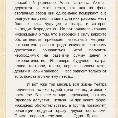
способный режиссер Алан Гастингс. Актеры
держатся за этот театр, так как на фоне
столичных звезд они однозначно померкнут, а в
радиусе полутысячи миль для них рабочих мест
больше нет... Будущее и театра и актеров
выглядит безрадостно... Но вот появилась точная
информация о том, что в городок в силу каких-то
обстоятельств приезжает известный меценат,
покровитель разного рода искусств, которому
достаточно понравиться, чтоб получить
необходимую на развитие сумму денег и
покровительство. И теперь будущее театра,
слава, гастроли, цветы, первые полосы газет,
деньги и новый занавес — все зависит только от
того, понравится ли ему пьеса...
И вот уже три месяца вся жизнь театра
подчинена только одной цели — подготовке к
премьере. В пьесе четыре персонажа, поэтому
(провала допустить нельзя ни при каких форс-
мажорных обстоятельствах, а труппа позволяет)
репетиции ведутся сразу двумя составами.
Прима первого состава — Эдна Льюис —