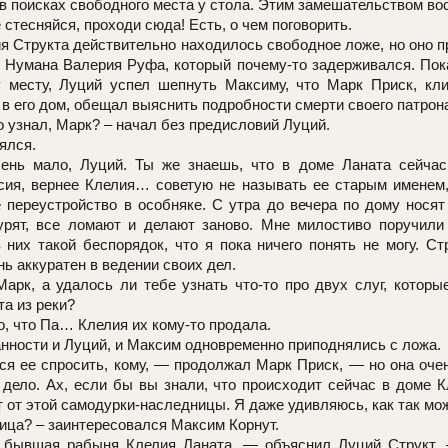
в поисках свободного места у стола. Этим замешательством во
 стесняйся, проходи сюда! Есть, о чем поговорить.
я Структа действительно находилось свободное ложе, но оно п
я Нумана Валерия Руфа, который почему-то задерживался. По
 месту, Луций успел шепнуть Максиму, что Марк Приск, кли
 в его дом, обещал выяснить подробности смерти своего патрон
о узнал, Марк? – начал без предисловий Луций.
ялся.
ень мало, Луций. Ты же знаешь, что в доме Ланата сейча
сия, вернее Клелия… советую не называть ее старым именем,
 переустройство в особняке. С утра до вечера по дому носят 
турят, все ломают и делают заново. Мне милостиво поручили
в них такой беспорядок, что я пока ничего понять не могу. Ст
нь аккуратен в ведении своих дел.
арк, а удалось ли тебе узнать что-то про двух слуг, которы
а из реки?
о, что Па… Клелия их кому-то продала.
нности и Луций, и Максим одновременно приподнялись с ложа.
я ее спросить, кому, — продолжал Марк Приск, — но она очен
 дело. Ах, если бы вы знали, что происходит сейчас в доме К
 от этой самодурки-наследницы. Я даже удивляюсь, как так мо
ца? – заинтересовался Максим Корнут.
 бывшая рабыня Клелия Ланата, — объяснил Луций Структ.