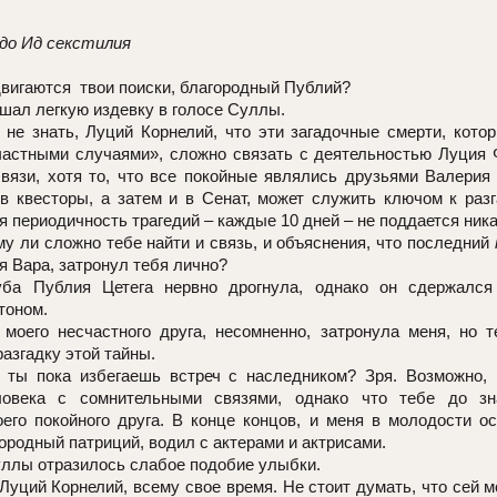
 до Ид секстилия
двигаются
твои поиски, благородный Публий?
шал легкую издевку в голосе Суллы.
не знать, Луций Корнелий, что эти загадочные смерти, кото
частными случаями», сложно связать с деятельностью Луция 
вязи, хотя то, что все покойные являлись друзьями Валерия
в квесторы, а затем и в Сенат, может служить ключом к раз
я периодичность трагедий – каждые 10 дней – не поддается ник
у ли сложно тебе найти и связь, и объяснения, что последний
я Вара, затронул тебя лично?
уба Публия Цетега нервно дрогнула, однако он сдержался
тоном.
моего несчастного друга, несомненно, затронула меня, но 
разгадку этой тайны.
 ты пока избегаешь встреч с наследником? Зря. Возможно,
ловека с сомнительными связями, однако что тебе до зн
его покойного друга. В конце концов, и меня в молодости о
городный патриций, водил с актерами и актрисами.
ллы отразилось слабое подобие улыбки.
Луций Корнелий, всему свое время. Не стоит думать, что сей 