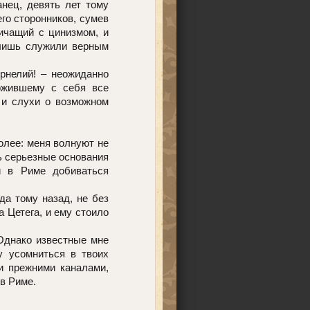
нец, девять лет тому
го сторонников, сумев
ничащий с цинизмом, и
 лишь служили верным
рнелий! – неожиданно
ожившему с себя все
 и слухи о возможном
олее: меня волнуют не
ь серьезные основания
й в Риме добиваться
а тому назад, не без
 Цетега, и ему стоило
Однако известные мне
у усомниться в твоих
ми прежними каналами,
в Риме.