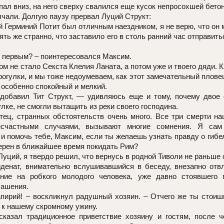
пал вниз, на него сверху свалился еще кусок непросохшей бето
лчали. Долгую паузу прервал Луций Структ:
 Герминий Потит был отличным наездником, я не верю, что он 
пять же странно, что заставило его в столь ранний час отправит
 первым? – поинтересовался Максим.
ом не стало Секста Клелия Ланата, а потом уже и твоего дяди. 
рогулки, и мы тоже недоумеваем, как этот замечательный пловец
р особенно спокойный и мелкий.
добавил Тит Структ, — удивляюсь еще и тому, почему двое 
лке, не смогли вытащить из реки своего господина.
тец, странных обстоятельств очень много. Все три смерти н
есчастными случаями, вызывают многие сомнения. Я сам
и помочь тебе, Максим, если ты желаешь узнать правду о гибе
ерен в ближайшее время покидать Рим?
 Луций, я твердо решил, что вернусь в родной Тиволи не раньше
денат, внимательно вслушивавшийся в беседу, внезапно отвл
ние на робкого молодого человека, уже давно стоявшего 
лашения.
ирий! – воскликнул радушный хозяин. – Отчего же ты стоишь
 к нашему скромному ужину.
казал традиционное приветствие хозяину и гостям, после ч