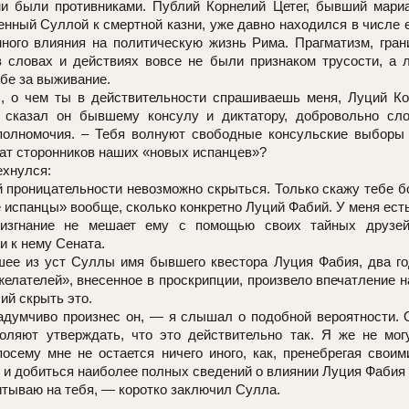
ни были противниками. Публий Корнелий Цетег, бывший мариа
енный Суллой к смертной казни, уже давно находился в числе е
много влияния на политическую жизнь Рима. Прагматизм, гра
в словах и действиях вовсе не были признаком трусости, а
бе за выживание.
, о чем ты в действительности спрашиваешь меня, Луций Ко
 сказал он бывшему консулу и диктатору, добровольно сл
олномочия. – Тебя волнуют свободные консульские выборы
ат сторонников наших «новых испанцев»?
хнулся:
 проницательности невозможно скрыться. Только скажу тебе б
 испанцы» вообще, сколько конкретно Луций Фабий. У меня ест
о изгнание не мешает ему с помощью своих тайных друзе
и к нему Сената.
ее из уст Суллы имя бывшего квестора Луция Фабия, два год
елателей», внесенное в проскрипции, произвело впечатление на
ий скрыть это.
думчиво произнес он, — я слышал о подобной вероятности. 
оляют утверждать, что это действительно так. Я же не мог
посему мне не остается ничего иного, как, пренебрегая свои
 и добиться наиболее полных сведений о влиянии Луция Фабия 
тываю на тебя, — коротко заключил Сулла.