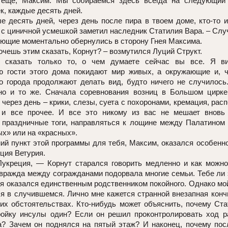
еще, Максим. Мы собираемся здесь всегда на следующий
к, каждые десять дней.
 десять дней, через день после пира в твоем доме, кто-то и
 с циничной усмешкой заметил наследник Статилия Вара. – Слу
ющие моментально обернулись в сторону Гнея Максима.
очешь этим сказать, Корнут? – возмутился Луций Структ.
сказать только то, о чем думаете сейчас вы все. Я ви
ю гости этого дома покидают мир живых, а окружающие и, ч
го города продолжают делать вид, будто ничего не случилос
но и то же. Сначала соревнования возниц в Большом цирк
 через день – крики, слезы, суета с похоронами, кремация, ра
и все прочее. И все это никому из вас не мешает вновь 
 праздничные тоги, направляться к лощине между Палатином 
ых» или на «красных».
й пункт этой программы для тебя, Максим, оказался особенн
ция Ветурия.
укреция, — Корнут старался говорить медленно и как можн
вражда между согражданами подорвала многие семьи. Тебе ли э
о я оказался единственным родственником покойного. Однако мо
я в случившемся. Лично мне кажется странной внезапная кон
их обстоятельствах. Кто-нибудь может объяснить, почему Ст
ройку инсулы один? Если он решил проконтролировать ход р
? Зачем он поднялся на пятый этаж? И наконец, почему посл