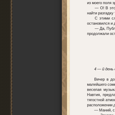
из моего поля 
— О! В эт
найти разгадку
С этими с
остановился и 
— Да, Публ
продолжали ост
4 — й день
Вечер в до
малейшего сомн
веселая музык
Навтия, предла
тягостной атмо
расположении д
— Маний, с