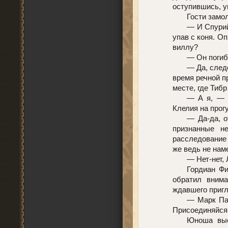
оступившись, у
Гости замо
— И Спурий
упав с коня. О
виллу?
— Он погиб
— Да, след
время речной п
месте, где Тиб
— А я, — 
Клелия на прогу
— Да-да, о
признанные н
расследование 
же ведь не нам
— Нет-нет,
Гордиан Фи
обратил внима
ждавшего приг
— Марк Пап
Присоединяйся
Юноша выс