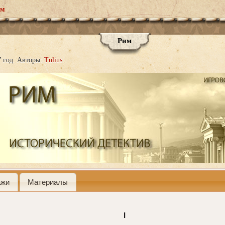
м
Рим
 год.
Авторы:
Tulius
ажи
Материалы
I