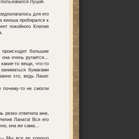
спользовался Луций.
редполагалось для его
ка юноша пробирался к
ент покойного Клелия
а.
с происходят большие
 она очень ругается…
какие-то вещи, что-то
 заниматься бумагами
ранно это, ведь Ланат
е почему-то не смогли
ь резко ответила мне,
лелия Ланата! Вся его
жно, она же сама…
 — Мы все ее хорошо