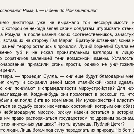
 основания Рима, 6 — й день до Нон квинтилия
шего диктатора уже не выражало той несокрушимости 
 с которой он некогда велел своим солдатам штурмовать стен
а Ромула, а после казнил своих соотечественников, зачасту
, вставших на сторону Гая Мария. Братоубийственная война 
 за ней террор остались в прошлом. Луций Корнелий Сулла н
женно губ и не искал пронзительным взглядом в лица
о соратников малейшей тени возможной измены. Усталость
очарование пригасили огонь ярости, однако не уничтожил
езрения.
твари, — процедил Сулла, — они еще будут благодарны мне
ил смуту и сохранил ценой моря италийской крови идеал
то они понимают в справедливости мироустройства? Для ни
наслаждения. Когда-нибудь они промотают в роскоши то, чт
были на полях битв во всем мире. Им нужен жесткий властите
аться за судьбу своих несметных состояний, которым они обяз
 неблагодарную миссию, рискуя навеки остаться в истори
ав им право распоряжаться государством по древним законам
 этих ничтожных умишках? Что ты думаешь, Публий Цетег?
то люди. Лишь богам под силу переделать их природу. Но боги 