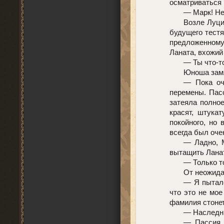
осматриваться 
— Марк! Не
Возле Луци
будущего тест
предложенному
Ланата, вхожий
— Ты что-т
Юноша зам
— Пока оч
перемены. Пас
затеяла полное
красят, штука
покойного, но 
всегда был оче
— Ладно, М
вытащить Ланат
— Только т
От неожида
— Я пыталс
что это не мое
фамилия стонет
— Наследни
— Пассия,