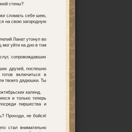
нной стены?
мог сломать себе шею,
ься на свою загородную
Клелий Ланат утонул во
 мог уйти на дно в том
слуг, сопровождавших
аших друзей, поспешно
 готов включиться в
ли твоего дядюшки. Ты
 октябрьских календ.
екся и только теперь
посреди пиршества и
? Проходи, не бойся!
его стал внимательно