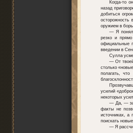
Когда-то о
назад приговор
добиться огро
осторожность 
оружием в борь
— Я понял
резко и прямо
официальные п
введении в Сен
Сулла усме
— От твоей
столько «новые
полагать, чт
благосклонност
Прозвучавш
усилий «доброж
некоторых усил
— Да, — за
факты не позв
источниках, а 
поискать новые
— Я рассчи