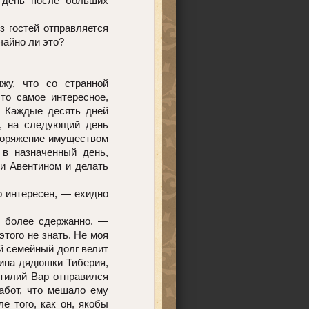
 день после больших
з гостей отправляется
чайно ли это?
жу, что со странной
то самое интересное,
ь. Каждые десять дней
е, на следующий день
споряжение имуществом
в назначенный день,
и Авентином и делать
о интересен, — ехидно
о более сдержанно. —
того не знать. Не моя
й семейный долг велит
чина дядюшки Тиберия,
атилий Вар отправился
абот, что мешало ему
е того, как он, якобы