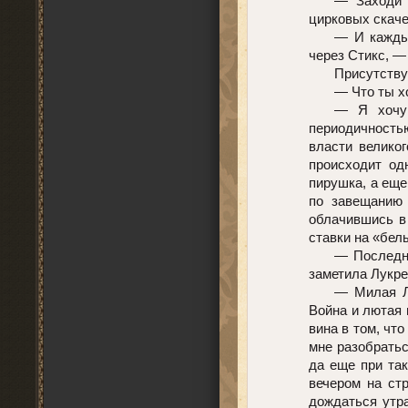
— Заходи 
цирковых скаче
— И каждые
через Стикс, —
Присутству
— Что ты х
— Я хочу 
периодичность
власти велико
происходит од
пирушка, а еще
по завещанию 
облачившись в
ставки на «бел
— Последни
заметила Лукре
— Милая Л
Война и лютая 
вина в том, чт
мне разобратьс
да еще при так
вечером на ст
дождаться утра