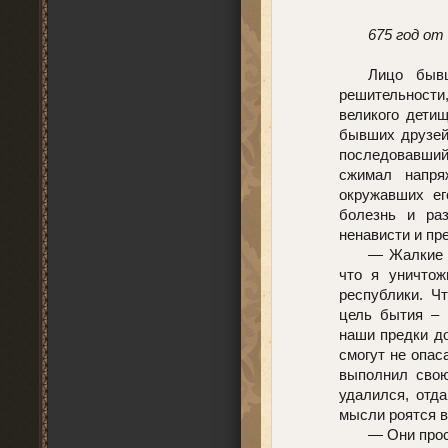
675 год от
Лицо быв
решительности,
великого детищ
бывших друзей
последовавший
сжимал напря
окружавших ег
болезнь и раз
ненависти и пр
— Жалкие 
что я уничтож
республики. Ч
цель бытия – 
наши предки до
смогут не опас
выполнил свою
удалился, отд
мысли роятся в
— Они прос