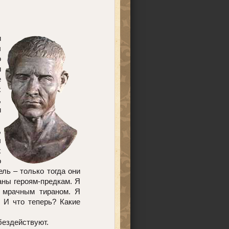
и
ы
ю
и
е
х
,
и
,
ы
х
о
ль – только тогда они
аны героям-предкам. Я
и мрачным тираном. Я
. И что теперь? Какие
бездействуют.