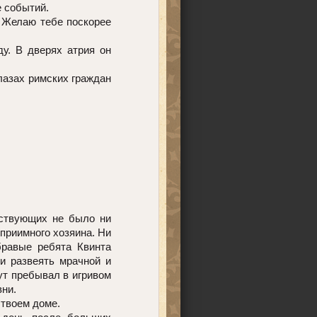
е событий.
 Желаю тебе поскорее
у. В дверях атрия он
глазах римских граждан
тствующих не было ни
еприимного хозяина. Ни
бравые ребята Квинта
ли развеять мрачной и
ут пребывал в игривом
вни.
 твоем доме.