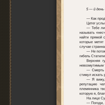
5 — й день
— Как про
Цетег услы
— Тебе ли 
называть «нес
найти прямой с
которые метят 
случае странна
— Не потом
гибель Статили
Верхняя г
невозмутимым 
— Смерть 
стимул искать 
— Я вижу,
репутацию че
племянника тво
которую я, бла
На лице Су
— Погоди, 