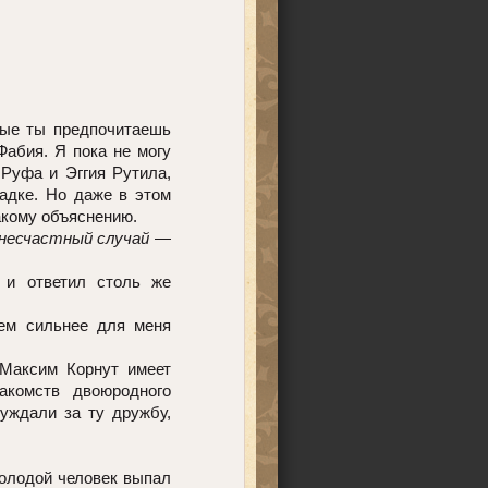
рые ты предпочитаешь
Фабия. Я пока не могу
 Руфа и Эггия Рутила,
гадке. Но даже в этом
акому объяснению.
несчастный случай
—
 и ответил столь же
тем сильнее для меня
 Максим Корнут имеет
акомств двоюродного
суждали за ту дружбу,
молодой человек выпал