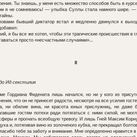
зрения. Ты знаешь, у меня есть множество способов быть в курс
ом я не сомневаюсь! — улыбка Суллы стала намного шире. —
 тайны.
ловами бывший диктатор встал и медленно двинулся к выход
добавил:
ий, я бы все же хотел, чтобы эти трагические происшествия в 
аваться просто «несчастными случаями»...
II
 до Ид секстилия
ме Гордиана Фидената лишь начался, но ни у кого из прису
ения, что он не принесет радости, несмотря на все усилия гост
а, ни обилие вина, ни красота юных прислужниц, ни даже 
гавшие гостям потехи ради потягаться с ними силой, не мог
сферы и прогнать всеобщую тревогу. И лишь Гней Максим Корн
уха и, потягивая вино из золоченого кубка, не прекращал болто
пасибо тебе за заботу и внимание. Мне определенно нравится в