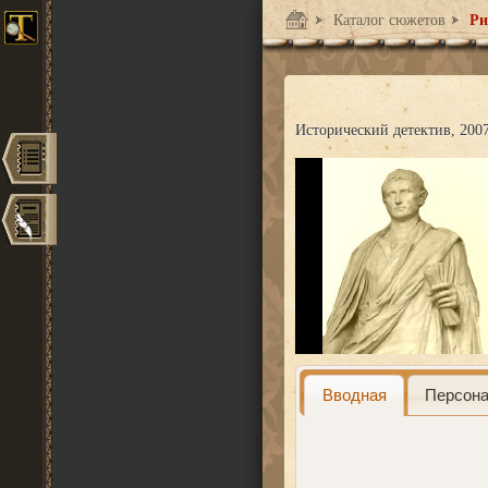
Каталог сюжетов
Ри
Исторический детектив
2007
Вводная
Персон