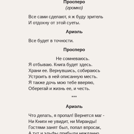
Просперо
(громко)
Все сами сделают, я ж буду зритель
И отдохну от этой суеты.
Ариэль
Все будет в точности.
Просперо
Не сомневаюсь.
Я отбываю. Книга будет здесь.
Храни ее. Вернувшись, собираюсь
Устроить в ней описанную месть.
Я также дочь мою тебе вверяю,
Оберегай и жизнь ее, и честь.
***
Ариэль
Что делать, я пропал! Вернется маг -
Ни Книги не увидит, ни Миранды!
Гостями занят был, попал впросак,
А тут и эльфы прибыли нежданно.