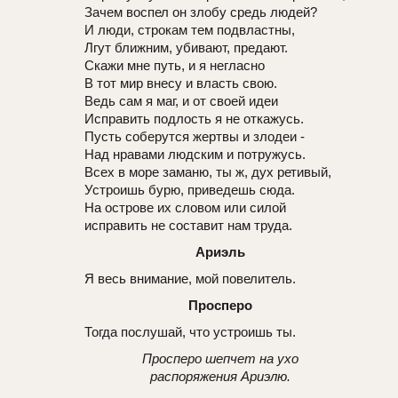
Зачем воспел он злобу средь людей?
И люди, строкам тем подвластны,
Лгут ближним, убивают, предают.
Скажи мне путь, и я негласно
В тот мир внесу и власть свою.
Ведь сам я маг, и от своей идеи
Исправить подлость я не откажусь.
Пусть соберутся жертвы и злодеи -
Над нравами людским и потружусь.
Всех в море заманю, ты ж, дух ретивый,
Устроишь бурю, приведешь сюда.
На острове их словом или силой
исправить не составит нам труда.
Ариэль
Я весь внимание, мой повелитель.
Просперо
Тогда послушай, что устроишь ты.
Просперо шепчет на ухо
распоряжения Ариэлю.