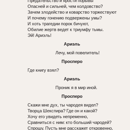
Предательство и ярости порывы
Опасней и сильней, чем колдовство?
Зачем злодейство и коварство торжествуют
И почему гонению подвержены умы?
И хоть трагедии порок бичуют,
Обилие жертв ведет к триумфу тьмы.
Эй! Ариэль!
Ариэль
Лечу, мой повелитель!
Просперо
Где книгу взял?
Ариэль
Проник я в мир иной.
Просперо
Скажи мне дух, ты чародея видел?
Творца Шекспира? Где он и какой?
Хочу его увидеть непременно,
Сравниться с ним: кто больший чародей?
Спрошу. Пусть мне расскажет откровенно,