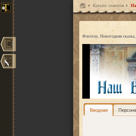
Каталог сюжетов
На
Фэнтези
Новогодняя сказка
Вводная
Персон