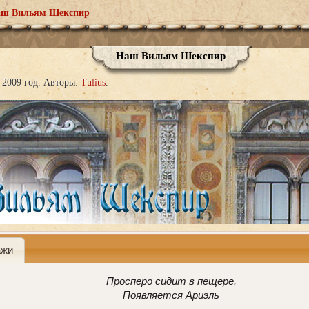
ш Вильям Шекспир
Наш Вильям Шекспир
2009 год.
Авторы:
Tulius
ажи
Просперо сидит в пещере.
Появляется Ариэль