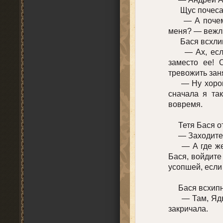
Щус почесал
— А почему, 
меня? — вежл
Бася всхлипн
— Ах, если б
заместо ее! 
тревожить зан
— Ну хорошо,
сначала я та
вовремя.
Тетя Бася от
— Заходите, с
— А где же п
Бася, войдите
усопшей, если 
Бася всхипнул
— Там, Ядвиг
закричала.