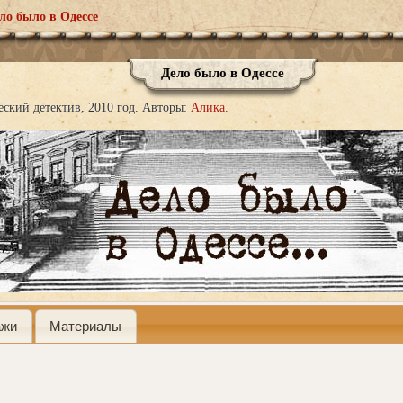
ло было в Одессе
Дело было в Одессе
еский детектив
2010 год.
Авторы:
Алика
ажи
Материалы