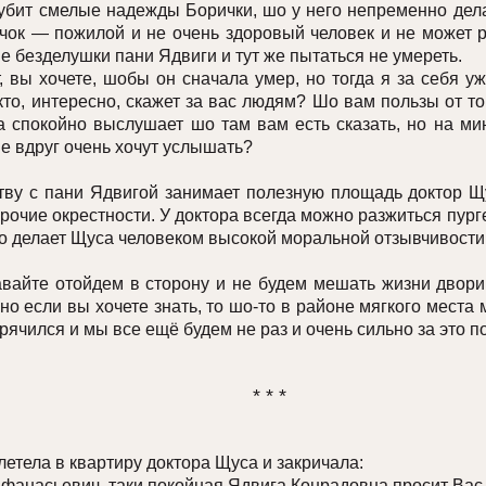
губит смелые надежды Борички, шо у него непременно дела
чок — пожилой и не очень здоровый человек и не может 
е безделушки пани Ядвиги и тут же пытаться не умереть.
ы хочете, шобы он сначала умер, но тогда я за себя уж
кто, интересно, скажет за вас людям? Шо вам пользы от то
 спокойно выслушает шо там вам есть сказать, но на мин
е вдруг очень хочут услышать?
 с пани Ядвигой занимает полезную площадь доктор Щус
прочие окрестности. У доктора всегда можно разжиться пур
 делает Щуса человеком высокой моральной отзывчивости
йте отойдем в сторону и не будем мешать жизни двори
но если вы хочете знать, то шо-то в районе мягкого места 
орячился и мы все ещё будем не раз и очень сильно за это 
* * *
тела в квартиру доктора Щуса и закричала:
асьевич, таки покойная Ядвига Конрадовна просит Вас з