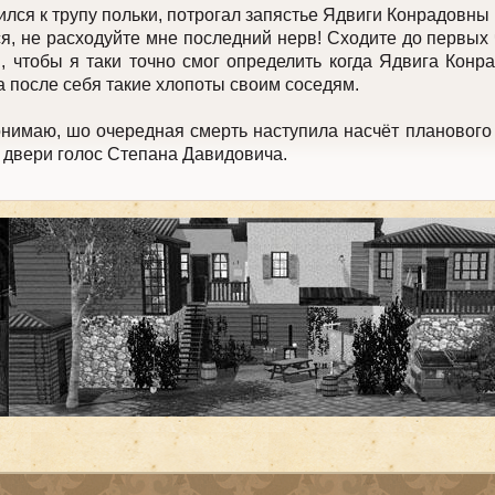
я к трупу польки, потрогал запястье Ядвиги Конрадовны 
 не расходуйте мне последний нерв! Сходите до первых 
, чтобы я таки точно смог определить когда Ядвига Конр
а после себя такие хлопоты своим соседям.
маю, шо очередная смерть наступила насчёт планового 
 двери голос Степана Давидовича.