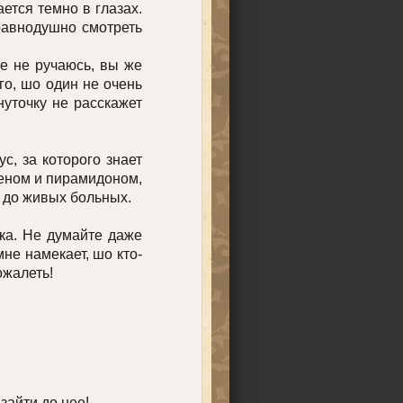
ется темно в глазах.
равнодушно смотреть
е не ручаюсь, вы же
го, шо один не очень
уточку не расскажет
, за которого знает
геном и пирамидоном,
 до живых больных.
ка. Не думайте даже
мне намекает, шо кто-
пожалеть!
айти до нее!