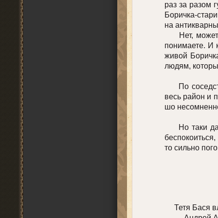
раз за разом 
Боричка-стари
на антикварны
Нет, может, в
понимаете. И 
живой Боричка
людям, которы
По соседству
весь район и 
шо несомненно
Но таки дава
беспокоиться, 
то сильно пог
Тетя Бася вле
— Андрей Афан