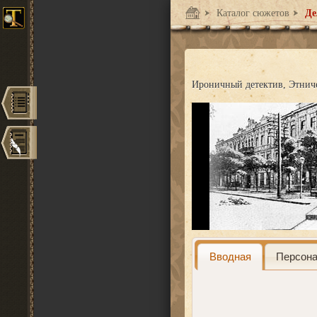
Каталог сюжетов
Де
Ироничный детектив
Этнич
Вводная
Персон