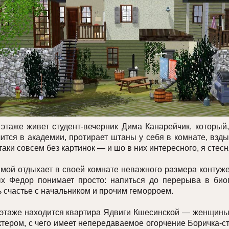
же живет студент-вечерник Дима Канарейчик, который, 
чится в академии, протирает штаны у себя в комнате, взд
таки совсем без картинок — и шо в них интересного, я стес
й отдыхает в своей комнате неважного размера контуж
х Федор понимает просто: напиться до перерыва в био
 счастье с начальником и прочим геморроем.
аже находится квартира Ядвиги Кшесинской — женщины 
тером, с чего имеет непередаваемое огорчение Боричка-с