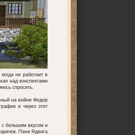
когда не работает в
ыхая над конспектами
няюсь спросить.
еный на войне Федор
графии и через этот
с большим вкусом и
таричок. Пани Ядвига