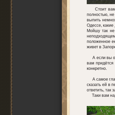
Стоит вам за
полностью, не
выпить немнож
Одессе, какие
Мойшу так не
неподходящем
положенное ее
живет в Запо
А если вы ост
вам придётся 
конкретно.
А самое главн
сказать ей в 
ответить, так
Таки вам надо