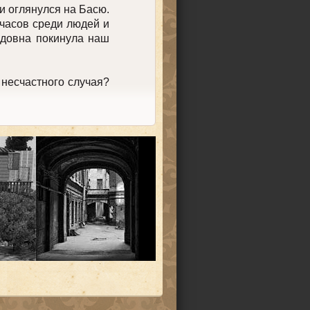
и оглянулся на Басю.
часов среди людей и
адовна покинула наш
несчастного случая?