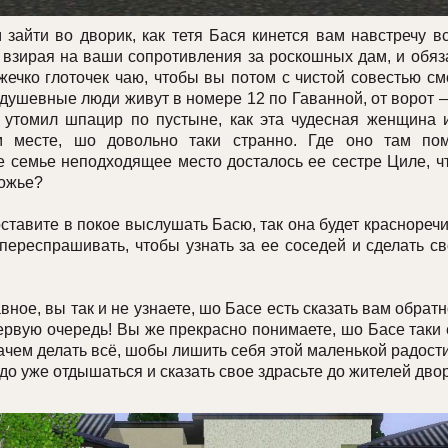
йти во дворик, как тетя Бася кинется вам навстречу в
 взирая на ваши сопротивления за роскошных дам, и обяз
ечко глоточек чаю, чтобы вы потом с чистой совестью см
 душевные люди живут в номере 12 по Гаванной, от ворот —
 утомил шпацир по пустыне, как эта чудесная женщина
 месте, шо довольно таки странно. Где оно там пом
 семье неподходящее место досталось ее сестре Циле, чт
рожье?
авите в покое выслушать Басю, так она будет красноречи
переспрашивать, чтобы узнать за ее соседей и сделать св
ое, вы так и не узнаете, шо Басе есть сказать вам обратн
первую очередь! Вы же прекрасно понимаете, шо Басе таки 
 зачем делать всё, шобы лишить себя этой маленькой радос
 уже отдышаться и сказать свое здрасьте до жителей двор