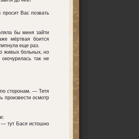
 просит Вас позвать
ляла бы миня зайти
даже мёртвая боится
липнула еще раз.
 живых больных, но
 окочурилась так не
по сторонам. — Тетя
сь произвести осмотр
и:
 — тут Бася истошно