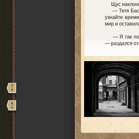
Щус наклонилс
— Тетя Бася,
узнайте время
мир и оставил
— Я так пони
— раздался от