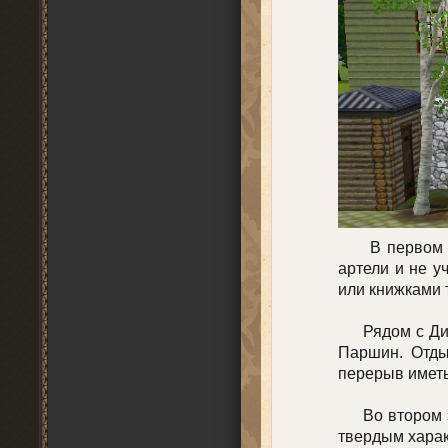
В первом эта
артели и не у
или книжками 
Рядом с Димо
Паршин. Отды
перерыв иметь
Во втором эт
твердым харак