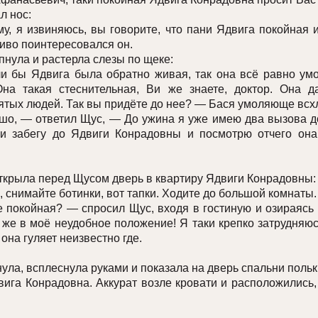
 нос:
я извиняюсь, вы говорите, что пани Ядвига покойная и
иво поинтересовался он.
ула и растерла слезы по щеке:
ы Ядвига была обратно живая, так она всё равно умо
Она такая стеснительная, Ви же знаете, доктор. Она 
ятых людей. Так вы придёте до нее? — Бася умоляюще всх
 — ответил Щус, — До ужина я уже имею два вызова до
ки забегу до Ядвиги Конрадовны и посмотрю отчего она
крыла перед Щусом дверь в квартиру Ядвиги Конрадовны:
нимайте ботинки, вот тапки. Ходите до большой комнаты.
окойная? — спросил Щус, входя в гостиную и озираясь 
 же в моё неудобное положение! Я таки крепко затрудняю
она гуляет неизвестно где.
а, всплеснула руками и показала на дверь спальни польк
а Конрадовна. Аккурат возле кровати и расположились,