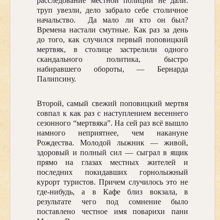
расследование местной полиции не дали:
труп увезли, дело забрало себе столичное
начальство. Да мало ли кто он был?
Времена настали смутные. Как раз за день
до того, как случился первый поповицкий
мертвяк, в столице застрелили одного
скандального политика, быстро
набиравшего обороты, — Бернарда
Палипсину.
Второй, самый свежий поповицкий мертвя
совпал к как раз с наступлением весеннего
сезонного “мертвяка”. На сей раз всё вышло
намного неприятнее, чем накануне
Рождества. Молодой лыжник — живой,
здоровый и полный сил — сыграл в ящик
прямо на глазах местных жителей и
последних покидавших горнолыжный
курорт туристов. Причем случилось это не
где-нибудь, а в Кафе близ вокзала, в
результате чего под сомнение было
поставлено честное имя поварихи пани