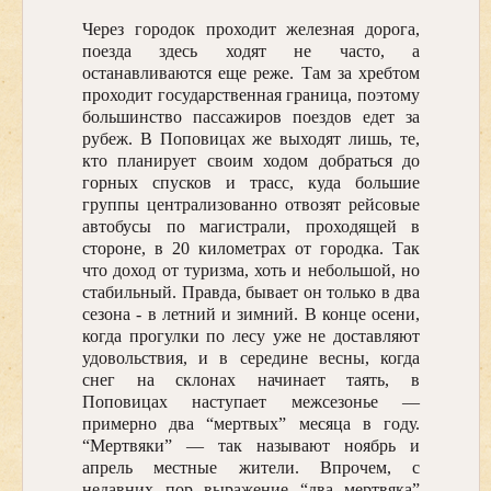
Через городок проходит железная дорога,
поезда здесь ходят не часто, а
останавливаются еще реже. Там за хребтом
проходит государственная граница, поэтому
большинство пассажиров поездов едет за
рубеж. В Поповицах же выходят лишь, те,
кто планирует своим ходом добраться до
горных спусков и трасс, куда большие
группы централизованно отвозят рейсовые
автобусы по магистрали, проходящей в
стороне, в 20 километрах от городка. Так
что доход от туризма, хоть и небольшой, но
стабильный. Правда, бывает он только в два
сезона - в летний и зимний. В конце осени,
когда прогулки по лесу уже не доставляют
удовольствия, и в середине весны, когда
снег на склонах начинает таять, в
Поповицах наступает межсезонье —
примерно два “мертвых” месяца в году.
“Мертвяки” — так называют ноябрь и
апрель местные жители. Впрочем, с
недавних пор выражение “два мертвяка”