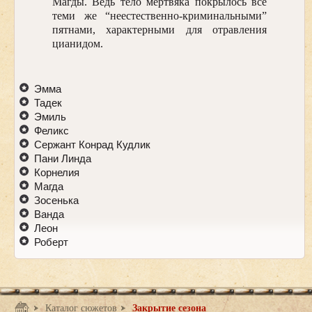
Магды. Ведь тело мертвяка покрылось все
теми же “неестественно-криминальными”
пятнами, характерными для отравления
цианидом.
Эмма
Тадек
Эмиль
Феликс
Сержант Конрад Кудлик
Пани Линда
Корнелия
Магда
Зосенька
Ванда
Леон
Роберт
Каталог сюжетов
Закрытие сезона