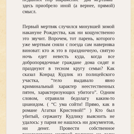
здесь приобрело иной (а вернее, прямой)
смысл.
Первый мертвяк случился минувшей зимой
накануне Рождества, как ни кощунственно
это звучит. Впрочем, тот парень, которого
уже мертвым сняли с поезда сам наверняка
виноват: кто ж это в праздничную, святую
ночь едет невесть куда, когда все
добропорядочные граждане дома сидят и
празднуют в тесном кругу семьи? Как
сказал Конрад Кудлик из полицейского
участка, “тело выдавало явно
криминальный характер неестественных
пятен, характеризующих убитого”. Одним
словом, отравили бедолагу каким-то
цианидом. ( “С ума сойти! Прямо, как в
романе Агатки Кристевой!” ) Кто был
убитый, сержанту Кудлику выяснить не
удалось: у парня не нашлось ни документов,
ни денег. Провести собственное