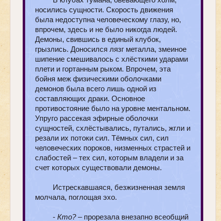
носились сущности. Скорость движения
была недоступна человеческому глазу, но,
впрочем, здесь и не было никогда людей.
Демоны, свившись в единый клубок,
грызлись. Доносился лязг металла, змеиное
шипение смешивалось с хлёсткими ударами
плети и гортанным рыком. Впрочем, эта
бойня меж физическими оболочками
демонов была всего лишь одной из
составляющих драки. Основное
противостояние было на уровне ментальном.
Упруго рассекая эфирные оболочки
сущностей, схлёстывались, путались, жгли и
резали их потоки сил. Тёмных сил, сил
человеческих пороков, низменных страстей и
слабостей – тех сил, которым владели и за
счет которых существовали демоны.
Истрескавшаяся, безжизненная земля
молчала, поглощая эхо.
-
Кто?
– прорезала внезапно всеобщий