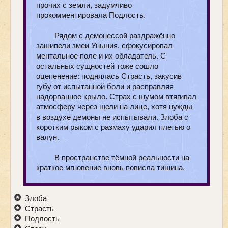
прочих с земли, задумчиво
прокомментировала Подлость.
Рядом с демонессой раздражённо
зашипели змеи Уныния, сфокусировал
ментальное поле и их обладатель. С
остальных сущностей тоже сошло
оцепенение: поднялась Страсть, закусив
губу от испытанной боли и расправляя
надорванное крыло. Страх с шумом втягивал
атмосферу через щели на лице, хотя нужды
в воздухе демоны не испытывали. Злоба с
коротким рыком с размаху ударил плетью о
валун.
В пространстве тёмной реальности на
краткое мгновение вновь повисла тишина.
Злоба
Страсть
Подлость