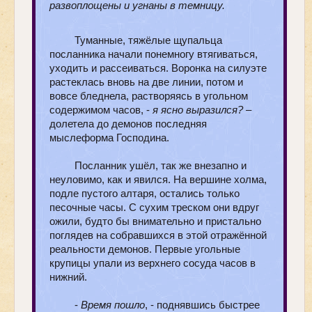
развоплощены и угнаны в темницу.
Туманные, тяжёлые щупальца
посланника начали понемногу втягиваться,
уходить и рассеиваться. Воронка на силуэте
растеклась вновь на две линии, потом и
вовсе бледнела, растворяясь в угольном
содержимом часов, -
я ясно выразился?
–
долетела до демонов последняя
мыслеформа Господина.
Посланник ушёл, так же внезапно и
неуловимо, как и явился. На вершине холма,
подле пустого алтаря, остались только
песочные часы. С сухим треском они вдруг
ожили, будто бы внимательно и пристально
поглядев на собравшихся в этой отражённой
реальности демонов. Первые угольные
крупицы упали из верхнего сосуда часов в
нижний.
-
Время пошло
, - поднявшись быстрее