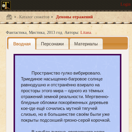
Каталог сюжетов
Демоны отражений
Фантастика
Мистика
2013 год.
Авторы:
Litana
Вводная
Персонажи
Материалы
Пространство гулко вибрировало.
Триединое насыщенно-багровое солнце
равнодушно и отстранённо взирало на
просторы этого мира – одного из тёмных
отражений земной реальности. Мертвенно-
бледные обломки покорёженных деревьев
кое-где ещё сочились мутной тягучей
слизью, но в большинстве своём были уже
покрыты подсохшей грязно-серой корочкой.
В клубах тумана, овевающего холм,