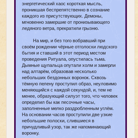
энергетический хаос короткая мысль,
проникшая беспрепятственно в сознание
каждого из присутствующих. Демоны,
мгновенно замершие от пронизывающего
ледяного ветра, прекратили грызню.
На мир, и без того вобравший при
своём рождении чёрные отголоски людского
бытия и ставший в этот период местом
проведения Ритуала, опустилась тьма.
Дымные щупальца опутали холм и замерли
над алтарём, образовав несколько
небольших бездонных воронок. Сквозь
тёмную пелену проступил образ, неуловимо
меняющийся с каждой секундой, и, тем не
менее, образующий силуэт того, что человек
определил бы как песочные часы,
заполненные мелко раздробленным углём.
На основании часов проступили две узкие
небольшие полоски, слившиеся в
причудливый узор, так же напоминающий
воронку.