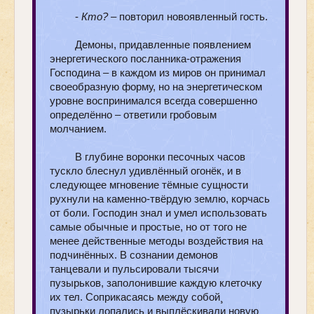
-
Кто?
– повторил новоявленный гость.
Демоны, придавленные появлением
энергетического посланника-отражения
Господина – в каждом из миров он принимал
своеобразную форму, но на энергетическом
уровне воспринимался всегда совершенно
определённо – ответили гробовым
молчанием.
В глубине воронки песочных часов
тускло блеснул удивлённый огонёк, и в
следующее мгновение тёмные сущности
рухнули на каменно-твёрдую землю, корчась
от боли. Господин знал и умел использовать
самые обычные и простые, но от того не
менее действенные методы воздействия на
подчинённых. В сознании демонов
танцевали и пульсировали тысячи
пузырьков, заполонившие каждую клеточку
их тел. Соприкасаясь между собой¸
пузырьки лопались и выплёскивали новую