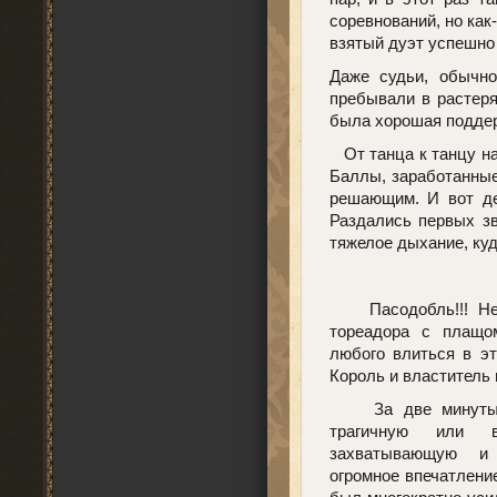
соревнований, но как
взятый дуэт успешно 
Даже судьи, обычно
пребывали в растеря
была хорошая поддер
От танца к танцу на
Баллы, заработанные
решающим. И вот де
Раздались первых зв
тяжелое дыхание, куд
Пасодобль!!! Нео
тореадора с плащо
любого влиться в эт
Король и властитель в
За две минуты па
трагичную или в
захватывающую и
огромное впечатлени