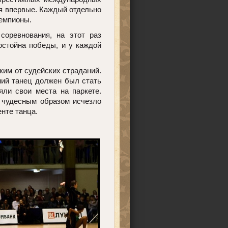
ся впервые. Каждый отдельно
чемпионы.
соревнования, на этот раз
остойна победы, и у каждой
ким от судейских страданий.
ний танец должен был стать
ли свои места на паркете.
г чудесным образом исчезло
нте танца.