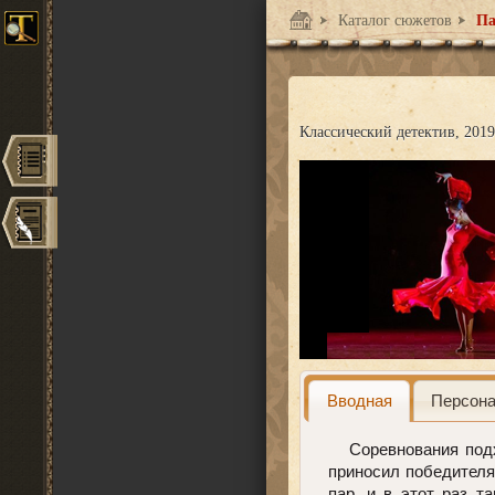
Каталог сюжетов
Па
Классический детектив
2019
Вводная
Персон
Соревнования подхо
приносил победителя
пар, и в этот раз т