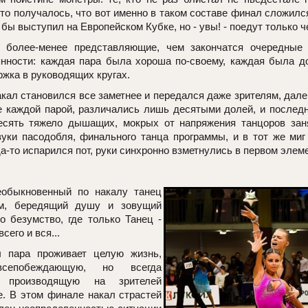
-то получалось, что вот именно в таком составе финал сложил
бы выступил на Европейском Кубке, но - увы! - поедут только 
 более-менее представляющие, чем закончатся очередные 
нности: каждая пара была хороша по-своему, каждая была д
жка в руководящих кругах.
кал становился все заметнее и передался даже зрителям, дале
 каждой парой, различались лишь десятыми долей, и послед
сять тяжело дышащих, мокрых от напряжения танцоров заня
уки пасодобля, финального танца программы, и в тот же ми
а-то испарился пот, руки синхронно взметнулись в первом элеме
быкновенный по накалу танец
м, бередящий душу и зовущий
о безумство, где только Танец -
сего и вся...
ра проживает целую жизнь,
сепобеждающую, но всегда
 производящую на зрителей
е. В этом финале накал страстей