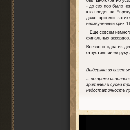
был многократно уси
- до сих пор было не
кто поедет на Еврок
даже зрители затих
неозвученный крик "П
Еще совсем немного,
финальных аккордов...
Внезапно одна из де
отпустивший ее руку з
Выдержка из газеты:
... во время исполн
зрителей и судей тр
недостаточность пр