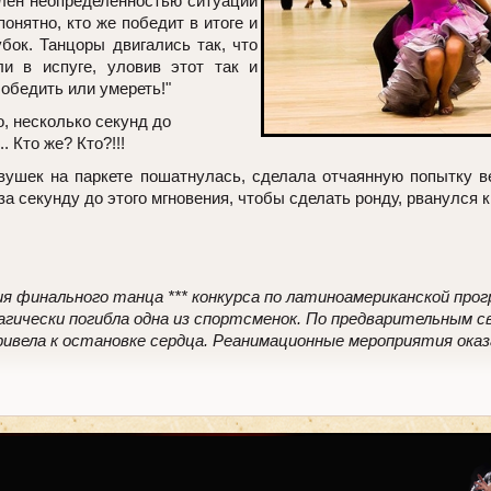
лен неопределенностью ситуации
понятно, кто же победит в итоге и
убок. Танцоры двигались так, что
ли в испуге, уловив этот так и
обедить или умереть!"
 несколько секунд до
 Кто же? Кто?!!!
вушек на паркете пошатнулась, сделала отчаянную попытку ве
а секунду до этого мгновения, чтобы сделать ронду, рванулся к н
ения финального танца *** конкурса по латиноамериканской пр
агически погибла одна из спортсменок. По предварительным с
ивела к остановке сердца. Реанимационные мероприятия ока