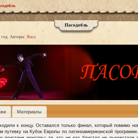
содобль
Пасодобль
 год.
Авторы:
JIuca
ажи
Материалы
дили к концу. Оставался только финал, который помимо но
м путевку на Кубок Европы по латиноамериканской программе.
ам поистине монстры: те, кто не раз блистал не пьедестал