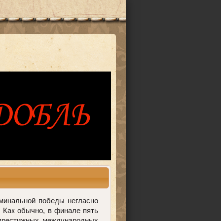
минальной победы негласно
 Как обычно, в финале пять
е престижных международных