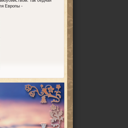
амоубийством. Так бедная
ля Европы -