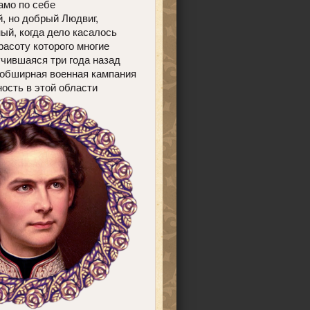
амо по себе
, но добрый Людвиг,
ый, когда дело касалось
расоту которого многие
чившаяся три года назад
 обширная военная кампания
ность в этой области