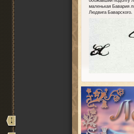
обожавший подолгу л
маленькая Бавария ли
Людвига Баварского.