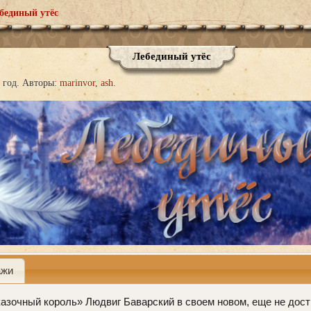
бединый утёс
Лебединый утёс
 год.
Авторы:
marinvor
ash
ажи
казочный король» Людвиг Баварский в своем новом, еще не дос