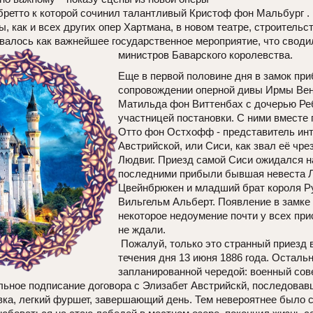
бретто к которой сочинил талантливый Кристоф фон Мальбург .
ы, как и всех других опер Хартмана, в новом театре, строительс
валось как важнейшее государственное мероприятие, что сводил
министров Баварского королевства.
Еще в первой половине дня в замок пр
сопровождении оперной дивы Ирмы Вен
Матильда фон Виттенбах с дочерью Ре
участницей постановки. С ними вместе 
Отто фон Остхофф - представитель ин
Австрийской, или Сиси, как звал её чр
Людвиг. Приезд самой Сиси ожидался 
последними прибыли бывшая невеста 
Цвейнбрюкен и младший брат короля Р
Вильгельм Альберт. Появление в замке
некоторое недоумение почти у всех пр
не ждали.
Пожалуй, только это странный приезд 
течения дня 13 июня 1886 года. Остал
запланированной чередой: военный сов
льное подписание договора с Элизабет Австрийскй, последовав
вка, легкий фуршет, завершающий день. Тем невероятнее было с