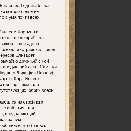
 В планах Людвига была
тво которого еще не
о с ума почти всех
ибыл сам Хартман в
цель, позже прибыла
беккой – еще одной
приехал австрийский посол
тересов Элизабет
езвычайно дружный с ней
на следующий день. Самыми
Людвига Лора фон Пфальф-
упрехт Карл Иосиф
 этой пары вызвало
исутствующих: обоих здесь
выбился из стройного
ьные события шли
ет, предваряющий
шая за ним
ообщение, что Людвиг,