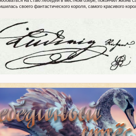
юбоваться на стаю лебедей в местном озере, покончил жизнь с
шилась своего фантастического короля, самого красивого коро