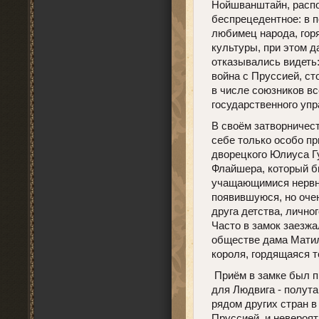
Нойшванштайн, распо
беспрецедентное: в 
любимец народа, горя
культуры, при этом д
отказывались видеть
война с Пруссией, с
в числе союзников вс
государственного упр
В своём затворничест
себе только особо п
дворецкого Юлиуса Г
Флайшера, который 
учащающимися нервн
появившуюся, но оче
друга детства, личн
Часто в замок заезж
обществе дама Матил
короля, гордящаяся т
Приём в замке был п
для Людвига - полута
рядом других стран в
Пруссией, и невероят