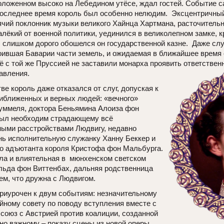
ложенном высоко на Лебедином утёсе, ждал гостей. Событие с
последнее время король был особенно нелюдим. Эксцентричный
чий поклонник музыки великого Хайнца Хартмана, расточительн
алёкий от военной политики, уединился в великолепном замке, к
: слишком дорого обошелся он государственной казне. Даже слу
тоившая Баварии части земель, и ожидаемая в ближайшее время
ё с той же Пруссией не заставили монарха проявить ответствен
авления.
ве король даже отказался от слуг, допуская к
риближенных и верных людей: «вечного»
уммеля, доктора Беньямина Алоиза фон
был необходим страдающему всё
ыми расстройствами Людвигу, недавно
нь исполнительную служанку Ханну Беккер и
ого адъютанта короля Кристофа фон Мальбурга.
ала и влиятельная в мюнхенском светском
ьда фон Виттенбах, дальняя родственница
ем, что дружна с Людвигом.
риурочен к двум событиям: незначительному
йному совету по поводу вступления вместе с
 союз с Австрией против коалиции, созданной
но важному – показу сцены из новой оперы