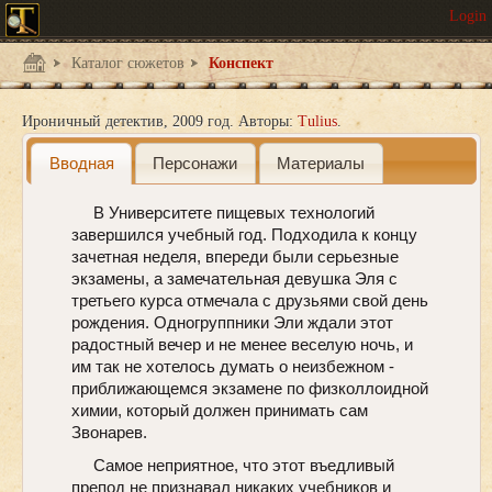
Каталог сюжетов
Конспект
Ироничный детектив
2009 год.
Авторы:
Tulius
Вводная
Персонажи
Материалы
В Университете пищевых технологий
завершился учебный год. Подходила к концу
зачетная неделя, впереди были серьезные
экзамены, а замечательная девушка Эля с
третьего курса отмечала с друзьями свой день
рождения. Одногруппники Эли ждали этот
радостный вечер и не менее веселую ночь, и
им так не хотелось думать о неизбежном -
приближающемся экзамене по физколлоидной
химии, который должен принимать сам
Звонарев.
Самое неприятное, что этот въедливый
препод не признавал никаких учебников и