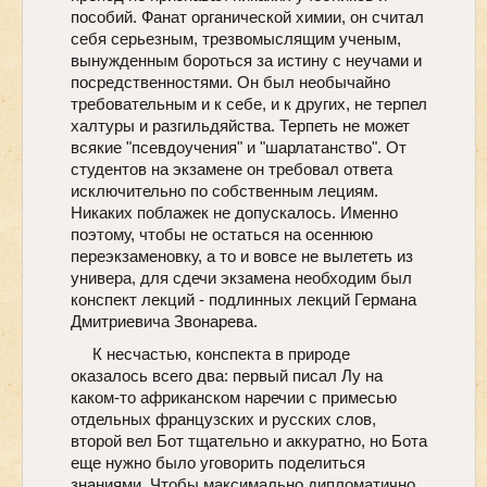
пособий. Фанат органической химии, он считал
себя серьезным, трезвомыслящим ученым,
вынужденным бороться за истину с неучами и
посредственностями. Он был необычайно
требовательным и к себе, и к других, не терпел
халтуры и разгильдяйства. Терпеть не может
всякие "псевдоучения" и "шарлатанство". От
студентов на экзамене он требовал ответа
исключительно по собственным лециям.
Никаких поблажек не допускалось. Именно
поэтому, чтобы не остаться на осеннюю
переэкзаменовку, а то и вовсе не вылететь из
универа, для сдечи экзамена необходим был
конспект лекций - подлинных лекций Германа
Дмитриевича Звонарева.
К несчастью, конспекта в природе
оказалось всего два: первый писал Лу на
каком-то африканском наречии с примесью
отдельных французских и русских слов,
второй вел Бот тщательно и аккуратно, но Бота
еще нужно было уговорить поделиться
знаниями. Чтобы максимально дипломатично