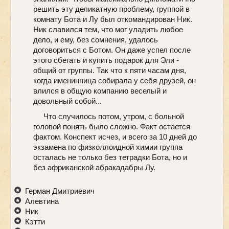
решить эту деликатную проблему, группой в
комнату Бота и Лу был откомандирован Ник.
Ник славился тем, что мог уладить любое
дело, и ему, без сомнения, удалось
договориться с Ботом. Он даже успел после
этого сбегать и купить подарок для Эли -
общий от группы. Так что к пяти часам дня,
когда именинница собирала у себя друзей, он
влился в общую компанию веселый и
довольный собой...
Что случилось потом, утром, с больной
головой понять было сложно. Факт остается
фактом. Конспект исчез, и всего за 10 дней до
экзамена по физколлоидной химии группа
осталась не только без тетрадки Бота, но и
без африканской абракадабры Лу.
Герман Дмитриевич
Алевтина
Ник
Кэтти