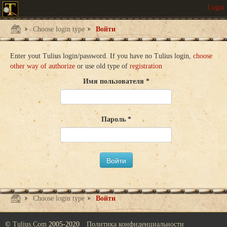
Choose login type
Войти
Enter yout Tulius login/password. If you have no Tulius login,
choose
other way of authorize
or use old type of
registration
Имя пользователя
Пароль
Войти
Choose login type
Войти
©
Tulius.Com
2005-2020
Политика конфиденциальности