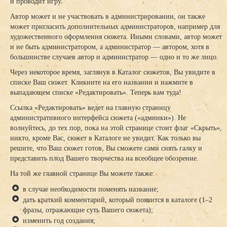
и проводит игру.
Автор может и не участвовать в администрировании, он также
может пригласить дополнительных администраторов, например для
художественного оформления сюжета. Иными словами, автор может
и не быть администратором, а администратор — автором, хотя в
большинстве случаев автор и администратор — одно и то же лицо.
Через некоторое время, заглянув в Каталог сюжетов, Вы увидите в
списке Ваш сюжет. Кликните на его названии и нажмите в
выпадающем списке «Редактировать». Теперь вам туда!
Ссылка «Редактировать» ведет на главную страницу
административного интерфейса сюжета («админки»). Не
волнуйтесь, до тех пор, пока на этой странице стоит флаг «Скрыть»,
никто, кроме Вас, сюжет в Каталоге не увидит. Как только вы
решите, что Ваш сюжет готов, Вы сможете сами снять галку и
представить плод Вашего творчества на всеобщее обозрение.
На той же главной странице Вы можете также:
в случае необходимости поменять название;
дать краткий комментарий, который появится в каталоге (1–2
фразы, отражающие суть Вашего сюжета);
изменить год создания;