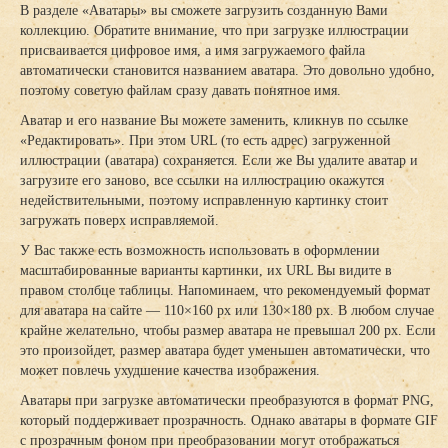
В разделе «Аватары» вы сможете загрузить созданную Вами
коллекцию. Обратите внимание, что при загрузке иллюстрации
присваивается цифровое имя, а имя загружаемого файла
автоматически становится названием аватара. Это довольно удобно,
поэтому советую файлам сразу давать понятное имя.
Аватар и его название Вы можете заменить, кликнув по ссылке
«Редактировать». При этом URL (то есть адрес) загруженной
иллюстрации (аватара) сохраняется. Если же Вы удалите аватар и
загрузите его заново, все ссылки на иллюстрацию окажутся
недействительными, поэтому исправленную картинку стоит
загружать поверх исправляемой.
У Вас также есть возможность использовать в оформлении
масштабированные варианты картинки, их URL Вы видите в
правом столбце таблицы. Напоминаем, что рекомендуемый формат
для аватара на сайте — 110×160 px или 130×180 px. В любом случае
крайне желательно, чтобы размер аватара не превышал 200 px. Если
это произойдет, размер аватара будет уменьшен автоматически, что
может повлечь ухудшение качества изображения.
Аватары при загрузке автоматически преобразуются в формат PNG,
который поддерживает прозрачность. Однако аватары в формате GIF
с прозрачным фоном при преобразовании могут отображаться