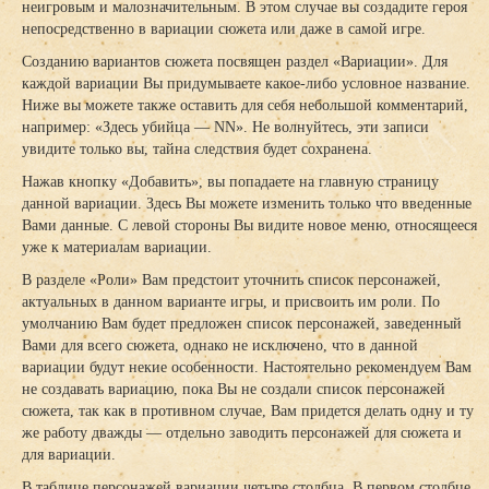
неигровым и малозначительным. В этом случае вы создадите героя
непосредственно в вариации сюжета или даже в самой игре.
Созданию вариантов сюжета посвящен раздел «Вариации». Для
каждой вариации Вы придумываете какое-либо условное название.
Ниже вы можете также оставить для себя небольшой комментарий,
например: «Здесь убийца — NN». Не волнуйтесь, эти записи
увидите только вы, тайна следствия будет сохранена.
Нажав кнопку «Добавить», вы попадаете на главную страницу
данной вариации. Здесь Вы можете изменить только что введенные
Вами данные. С левой стороны Вы видите новое меню, относящееся
уже к материалам вариации.
В разделе «Роли» Вам предстоит уточнить список персонажей,
актуальных в данном варианте игры, и присвоить им роли. По
умолчанию Вам будет предложен список персонажей, заведенный
Вами для всего сюжета, однако не исключено, что в данной
вариации будут некие особенности. Настоятельно рекомендуем Вам
не создавать вариацию, пока Вы не создали список персонажей
сюжета, так как в противном случае, Вам придется делать одну и ту
же работу дважды — отдельно заводить персонажей для сюжета и
для вариации.
В таблице персонажей вариации четыре столбца. В первом столбце