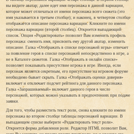
вы видите аватар; далее идет имя персонажа в данной вариации,
которое может отличаться от имени персонажа всего сюжета (это
имя указывается в третьем столбце); и наконец, в четвертом столбце
отображается описание персонажа вариации. Кликните по имени
персонажа вариации (второй столбец). Откроется выпадающий
список. Опция «Редактировать» позволит Вам изменить профиль
персонажа: сменить имя, присвоить ему другой аватар, изменить
описание. Галка «Отображать в списке персонажей игры» отвечает
за появление героя в списке персонажей непосредственно в игре, а
не в Каталоге сюжетов. Галка «Отображать в онлайн списке»
позволяет показывать присутствие игрока в игре. Иногда, если
персонаж является секретным, его присутствие на игровом форуме
необходимо бывает скрыть. Галка «Отображать оценки доверия»
включает и отключает подсчет рейтинга для данного персонажа.
Галка «Запрашиваемый» включает данного героя в число
персонажей, которых можно указывать в предпочтениях при подаче
заявки.
Для того, чтобы разместить текст роли, снова кликните по имени
персонажа во втором столбце таблицы персонажей вариации. В
выпадающем списке выберите «Редактировать текст роли».
Откроется форма добавления роли. Редактор HTML позволит Вам,