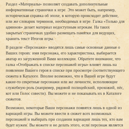
Раздел «Материалы» позволяет создавать дополнительные
информативные странички к игре. Это может быть, например,
историческая справка об эпохе, в которую происходит действие,
или же словарик терминов, необходимых в игре. Галка «Только для
админов» делает материал недоступным игрокам. На таких
закрытых страничках удобно размещать памятки для ведущих,
хранить текст Итогов игры.
В разделе «Персонажи» вводятся лишь самые основные данные о
Ваших героях: имя персонажа, его характеристика, выбирается
аватар из загруженной Вами коллекции. Обратите внимание, что
галка «Отображать в списке персонажей игры» влияет лишь на
появление Вашего героя в списке при просмотре соответствующего
сюжета в Каталоге. Вполне возможно, что в Вашей игре будут
какие-то секретные персонажи или же личности, исполняющие
служебную роль (например, рядовой полицейский, прохожий, пёс,
кот или Голос совести). Вы можете и не показывать их в Каталоге
сюжетов.
Возможно, некоторые Ваши персонажи появятся лишь в одной из
вариаций игры. Вы можете ввести в сюжет всех возможных
персонажей и выбирать при создании вариации лишь тех, кто вам
будет нужен. Вы можете и не делать этого, если персонаж является