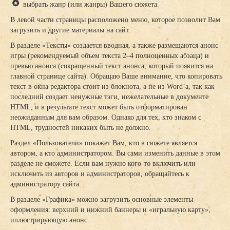
выбрать жанр (или жанры) Вашего сюжета.
В левой части страницы расположено меню, которое позволит Вам
загрузить и другие материалы на сайт.
В разделе «Тексты» создается вводная, а также размещаются анонс
игры (рекомендуемый объем текста 2–4 полноценных абзаца) и
превью анонса (сокращенный текст анонса, который появится на
главной странице сайта). Обращаю Ваше внимание, что копировать
текст в окна редактора стоит из блокнота, а не из Word’а, так как
последний создает ненужные тэги, нежелательные в документе
HTML, и в результате текст может быть отформатирован
неожиданным для вам образом. Однако для тех, кто знаком с
HTML, трудностей никаких быть не должно.
Раздел «Пользователи» покажет Вам, кто в сюжете является
автором, а кто администратором. Вы сами изменить данные в этом
разделе не сможете. Если вам нужно кого-то включить или
исключить из авторов и администраторов, обращайтесь к
администратору сайта.
В разделе «Графика» можно загрузить основные элементы
оформления: верхний и нижний баннеры и «игральную карту»,
иллюстрирующую анонс.