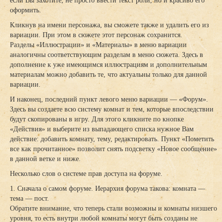
если Вы захотите, не просто ввести текст роли, но и красиво его
оформить.
Кликнув на имени персонажа, вы сможете также и удалить его из
вариации. При этом в сюжете этот персонаж сохранится.
Разделы «Иллюстрации» и «Материалы» в меню вариации
аналогичны соответствующим разделам в меню сюжета. Здесь в
дополнение к уже имеющимся иллюстрациям и дополнительным
материалам можно добавить те, что актуальны только для данной
вариации.
И наконец, последний пункт левого меню вариации — «Форум».
Здесь вы создаете всю систему комнат и тем, которые впоследствии
будут скопированы в игру. Для этого кликните по кнопке
«Действия» и выберите из выпадающего списка нужное Вам
действие: добавить комнату, тему, редактировать. Пункт «Пометить
все как прочитанное» позволит снять подсветку «Новое сообщение»
в данной ветке и ниже.
Несколько слов о системе прав доступа на форуме.
1. Сначала о самом форуме. Иерархия форума такова: комната —
тема — пост.
Обратите внимание, что теперь стали возможны и комнаты низшего
уровня, то есть внутри любой комнаты могут быть созданы не