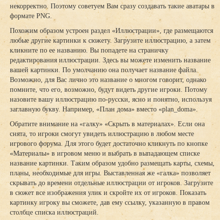
некорректно. Поэтому советуем Вам сразу создавать такие аватары в
формате PNG.
Похожим образом устроен раздел «Иллюстрации», где размещаются
любые другие картинки к сюжету. Загрузите иллюстрацию, а затем
кликните по ее названию. Вы попадете на страничку
редактирования иллюстрации. Здесь вы можете изменить название
вашей картинки. По умолчанию она получает название файла.
Возможно, для Вас лично это название о многом говорит, однако
помните, что его, возможно, будут видеть другие игроки. Потому
назовите вашу иллюстрацию по-русски, ясно и понятно, используя
заглавную букву. Например, «План дома» вместо «plan_doma».
Обратите внимание на «галку» «Скрыть в материалах». Если она
снята, то игроки смогут увидеть иллюстрацию в любом месте
игрового форума. Для этого будет достаточно кликнуть по кнопке
«Материалы» в игровом меню и выбрать в выпадающем списке
название картинки. Таким образом удобно размещать карты, схемы,
планы, необходимые для игры. Выставленная же «галка» позволяет
скрывать до времени отдельные иллюстрации от игроков. Загрузите
в сюжет все изображения улик и скройте их от игроков. Показать
картинку игроку вы сможете, дав ему ссылку, указанную в правом
столбце списка иллюстраций.