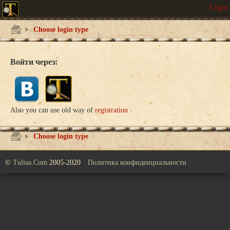
Choose login type
Войти через:
Also you can use old way of
registration
Choose login type
©
Tulius.Com
2005-2020
Политика конфиденциальности