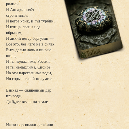
родной.
И Ангары полёт
строптивый,
И ветра крик, и гул турбин,
И птицы-сосны над
обрывом,
И дикий ветер баргузин —
Всё это, без чего не в силах
Быть далью даль и ширью
ширь,
И ты немыслима, Россия,
И ты немыслима, Сибирь.
Но эти царственные воды,
Но горы в сизой полумгле
—
Байкал — священный дар
природы,
Да будет вечен на земле.
Наши персонажи оставили