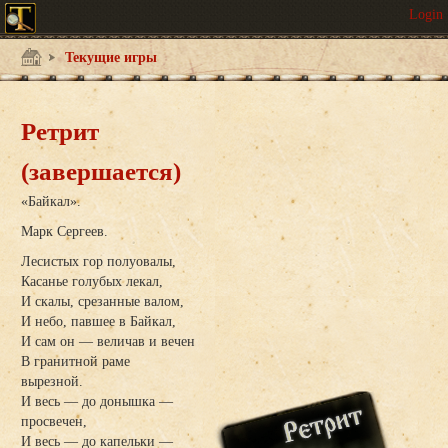
Текущие игры
Ретрит
(завершается)
«Байкал».
Марк Сергеев.
Лесистых гор полуовалы,
Касанье голубых лекал,
И скалы, срезанные валом,
И небо, павшее в Байкал,
И сам он — величав и вечен
В гранитной раме
вырезной.
И весь — до донышка —
просвечен,
И весь — до капельки —