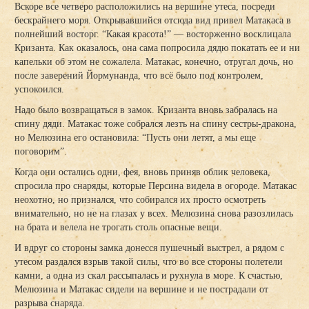
Вскоре все четверо расположились на вершине утеса, посреди
бескрайнего моря. Открывавшийся отсюда вид привел Матакаса в
полнейший восторг. “Какая красота!” — восторженно восклицала
Кризанта. Как оказалось, она сама попросила дядю покатать ее и ни
капельки об этом не сожалела. Матакас, конечно, отругал дочь, но
после заверений Йормунанда, что всё было под контролем,
успокоился.
Надо было возвращаться в замок. Кризанта вновь забралась на
спину дяди. Матакас тоже собрался лезть на спину сестры-дракона,
но Мелюзина его остановила: “Пусть они летят, а мы еще
поговорим”.
Когда они остались одни, фея, вновь приняв облик человека,
спросила про снаряды, которые Персина видела в огороде. Матакас
неохотно, но признался, что собирался их просто осмотреть
внимательно, но не на глазах у всех. Мелюзина снова разозлилась
на брата и велела не трогать столь опасные вещи.
И вдруг со стороны замка донесся пушечный выстрел, а рядом с
утесом раздался взрыв такой силы, что во все стороны полетели
камни, а одна из скал рассыпалась и рухнула в море. К счастью,
Мелюзина и Матакас сидели на вершине и не пострадали от
разрыва снаряда.