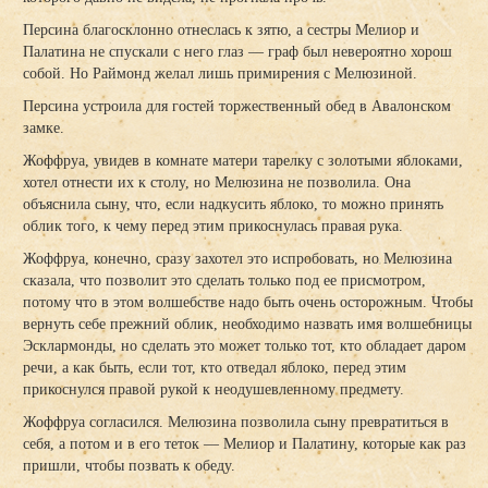
Персина благосклонно отнеслась к зятю, а сестры Мелиор и
Палатина не спускали с него глаз — граф был невероятно хорош
собой. Но Раймонд желал лишь примирения с Мелюзиной.
Персина устроила для гостей торжественный обед в Авалонском
замке.
Жоффруа, увидев в комнате матери тарелку с золотыми яблоками,
хотел отнести их к столу, но Мелюзина не позволила. Она
объяснила сыну, что, если надкусить яблоко, то можно принять
облик того, к чему перед этим прикоснулась правая рука.
Жоффруа, конечно, сразу захотел это испробовать, но Мелюзина
сказала, что позволит это сделать только под ее присмотром,
потому что в этом волшебстве надо быть очень осторожным. Чтобы
вернуть себе прежний облик, необходимо назвать имя волшебницы
Эсклармонды, но сделать это может только тот, кто обладает даром
речи, а как быть, если тот, кто отведал яблоко, перед этим
прикоснулся правой рукой к неодушевленному предмету.
Жоффруа согласился. Мелюзина позволила сыну превратиться в
себя, а потом и в его теток — Мелиор и Палатину, которые как раз
пришли, чтобы позвать к обеду.