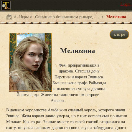
Игры
Сказание о безымянном рыцаре, о странствиях, печалях и любви - 1
Мелюзина
к игре
Мелюзина
Фея, превратившаяся в
дракона. Старшая дочь
Персины и короля Элинаса.
Бывшая жена графа Раймонда
и нынешняя супруга дракона
Йормунанда. Живет на таинственном острове
Авалон.
В далеком королевстве Альба жил славный король, которого звали
Элинас. Жена короля давно умерла, но у них остался сын по имени
Матакас. Как-то раз Элинас вместе со своей свитой отправился на
охоту, но уехал слишком далеко от своих слуг и заблудился. Долго