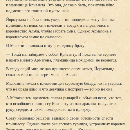
племянница Кризанта. Это она, должно быть, похитила яйцо,
подменив его глиняной пустышкой.
Йормунанд не был столь уверен, но поддержал жену. Полные
праведного гнева, они взлетели в воздух и направились в
королевство Альба, чтобы забрать сына. Однако Армагона в
королевском замке не оказалось.
И Мелюзина заявила отцу и сводному брату:
— Тогда мы забираем с собой Кризанту. И пока вы не вернете
нашего милого Армагона, племянница моя домой не вернется.
В следующий миг, не дав принцессе опомниться, Йормунанд
схватил ее и понес через море на Авалон.
Мелюзина имела с племянницей серьезную беседу, но та уверяла,
что не брала яйцо и что девушка с портрета — точно не она.
А Матакас тем временем созвал рыцарей и объявил всем, что тот,
кто освободит принцессу Кризанту из лап дракона, получит ее
руку, сердце, а также полкоролевства в придачу.
Сразу несколько рыцарей заявило о своей готовности спасти
принцессу. Однако после рыцарского турнира, устроенных королем
Элинасом, остался только один герой — Киллиан.