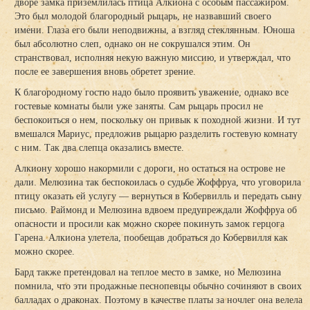
дворе замка приземлилась птица Алкиона с особым пассажиром.
Это был молодой благородный рыцарь, не назвавший своего
имени. Глаза его были неподвижны, а взгляд стеклянным. Юноша
был абсолютно слеп, однако он не сокрушался этим. Он
странствовал, исполняя некую важную миссию, и утверждал, что
после ее завершения вновь обретет зрение.
К благородному гостю надо было проявить уважение, однако все
гостевые комнаты были уже заняты. Сам рыцарь просил не
беспокоиться о нем, поскольку он привык к походной жизни. И тут
вмешался Мариус, предложив рыцарю разделить гостевую комнату
с ним. Так два слепца оказались вместе.
Алкиону хорошо накормили с дороги, но остаться на острове не
дали. Мелюзина так беспокоилась о судьбе Жоффруа, что уговорила
птицу оказать ей услугу — вернуться в Кобервилль и передать сыну
письмо. Раймонд и Мелюзина вдвоем предупреждали Жоффруа об
опасности и просили как можно скорее покинуть замок герцога
Гарена. Алкиона улетела, пообещав добраться до Кобервилля как
можно скорее.
Бард также претендовал на теплое место в замке, но Мелюзина
помнила, что эти продажные песнопевцы обычно сочиняют в своих
балладах о драконах. Поэтому в качестве платы за ночлег она велела