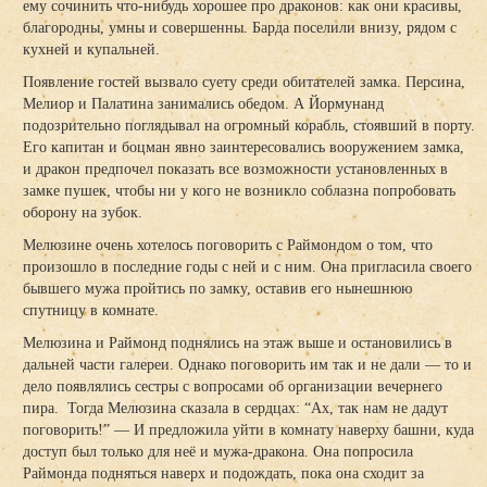
ему сочинить что-нибудь хорошее про драконов: как они красивы,
благородны, умны и совершенны. Барда поселили внизу, рядом с
кухней и купальней.
Появление гостей вызвало суету среди обитателей замка. Персина,
Мелиор и Палатина занимались обедом. А Йормунанд
подозрительно поглядывал на огромный корабль, стоявший в порту.
Его капитан и боцман явно заинтересовались вооружением замка,
и дракон предпочел показать все возможности установленных в
замке пушек, чтобы ни у кого не возникло соблазна попробовать
оборону на зубок.
Мелюзине очень хотелось поговорить с Раймондом о том, что
произошло в последние годы с ней и с ним. Она пригласила своего
бывшего мужа пройтись по замку, оставив его нынешнюю
спутницу в комнате.
Мелюзина и Раймонд поднялись на этаж выше и остановились в
дальней части галереи. Однако поговорить им так и не дали — то и
дело появлялись сестры с вопросами об организации вечернего
пира. Тогда Мелюзина сказала в сердцах: “Ах, так нам не дадут
поговорить!” — И предложила уйти в комнату наверху башни, куда
доступ был только для неё и мужа-дракона. Она попросила
Раймонда подняться наверх и подождать, пока она сходит за