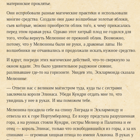
материнское проклятье.
Они испробовали разные магические практики и использовали
многие средства. Создали они даже волшебные золотые яблоки,
съев которые, можно приобрести облик того, к чему прикасалась
перед этим правая рука. Однако этот хитрый плод не годился для
того, чтобы вернуть Мелюзине ее прежний облик. Возможно,
потому, что у Мелюзины были не руки, а драконьи лапы. Но
волшебники не отчаивались и продолжали искать нужное средство.
И вдруг, посреди этих магические действий, что-то сверкнуло за
окном вдали. Это было удивительное радужное сияние,
разливавшее где-то на горизонте. Увидев это, Эсклармонда сказала
Мелюзине:
— Отвези нас с великим магистром туда, куда ты с сестрами
заключила короля Элинаса. Убеди Кундри отдать мне то, что
увидишь у нее в руках. И мы поможем тебе.
Мелюзина посадила себе на спину Лиграда и Эсклармонду и
отвезла их к горе Нортумберленд. Ее взору предстала разрушенная
гора, а на руинах стояли Кундри, сестры Мелиор и Палатина и ее
отец — король Элинас, только что освободившийся из горы, а за их
спинами — огромная хищная птица по имени Алкиона. В руках у