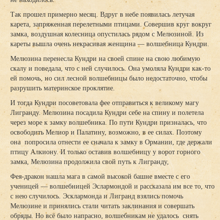
Так прошел примерно месяц. Вдруг в небе появилась летучая
карета, запряженная перелетными птицами. Совершив круг вокруг
замка, воздушная колесница опустилась рядом с Мелюзиной. Из
кареты вышла очень некрасивая женщина — волшебница Кундри.
Мелюзина перенесла Кундри на своей спине на свою любимую
скалу и поведала, что с ней случилось. Она умоляла Кундри как-то
ей помочь, но сил лесной волшебницы было недостаточно, чтобы
разрушить материнское проклятие.
И тогда Кундри посоветовала фее отправиться к великому магу
Лигранду. Мелюзина посадила Кундри себе на спину и полетела
через море к замку волшебника. По пути Кундри призналась, что
освободить Мелиор и Палатину, возможно, в ее силах. Поэтому
она попросила отнести ее сначала к замку в Ормании, где держали
птицу Алкиону. И только оставив волшебницу у ворот горного
замка, Мелюзина продолжила свой путь к Лигранду,
Фея-дракон нашла мага в самой высокой башне вместе с его
ученицей — волшебницей Эслармондой и рассказала им все то, что
с нею случилось. Эсклармонда и Лигранд взялись помочь
Мелюзине и принялись стали читать заклинания и совершать
обряды. Но всё было напрасно, волшебникам не удалось снять