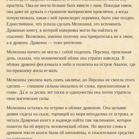
простить. Она не могла больше быть вместе с ним. Покидая замок,
она даже не думала о страшном материнском проклятии, а когда
почувствовала, какая с ней происходит перемена, было уже поздно.
Единственное, что успела сделать Мелюзина, это вспомнить
Драконью книгу, в которой наверняка могло бы найтись ее
спасение. Возможно, именно поэтому она превратилась не в змею,
а в дракона. Драконы — тоже рептилии.
Мелюзина ничего не могла с собой поделать. Персина, проклиная
дочь, сказала, что человеческий облик она утратит навсегда. В
облике дракона фея взмыла в небо и полетела на остров Авалон, где
по-прежнему жила ее мать.
Мелюзина умоляла мать снять заклятье, но Персина не смогла этого
сделать — слишком сильны оказались ее слова, произнесенные в
гневе. Да и за десять лет тоски и одиночества она почти утратила
свои магические силы.
Мелюзина осталась на острове в облике драконом. Она целыми
днями сидела на скале, торчащей из моря неподалека от острова, и
читала Драконью книгу в надежде найти там заклинание, которое
помогло бы ей вернуть человеческий облик. Но многие слова в
древнем тексте книги были ей непонятны, и спасительное средство
не находилось.