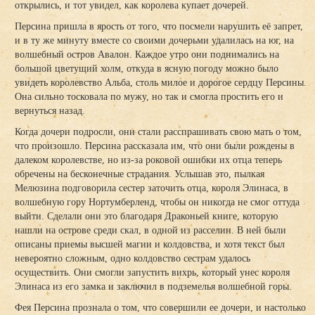
открылись, и тот увидел, как королева купает дочерей.
Персина пришла в ярость от того, что посмели нарушить её запрет,
и в ту же минуту вместе со своими дочерьми удалилась на юг, на
волшебный остров Авалон. Каждое утро они поднимались на
большой цветущий холм, откуда в ясную погоду можно было
увидеть королевство Альба, столь милое и дорогое сердцу Персины.
Она сильно тосковала по мужу, но так и смогла простить его и
вернуться назад.
Когда дочери подросли, они стали расспрашивать свою мать о том,
что произошло. Персина рассказала им, что они были рождены в
далеком королевстве, но из-за роковой ошибки их отца теперь
обречены на бесконечные страдания. Услышав это, пылкая
Мелюзина подговорила сестер заточить отца, короля Элинаса, в
волшебную гору Нортумберленд, чтобы он никогда не смог оттуда
выйти. Сделали они это благодаря Драконьей книге, которую
нашли на острове среди скал, в одной из расселин. В ней были
описаны приемы высшей магии и колдовства, и хотя текст был
невероятно сложным, одно колдовство сестрам удалось
осуществить. Они смогли запустить вихрь, который унес короля
Элинаса из его замка и заключил в подземелья волшебной горы.
Фея Персина прознала о том, что совершили ее дочери, и настолько