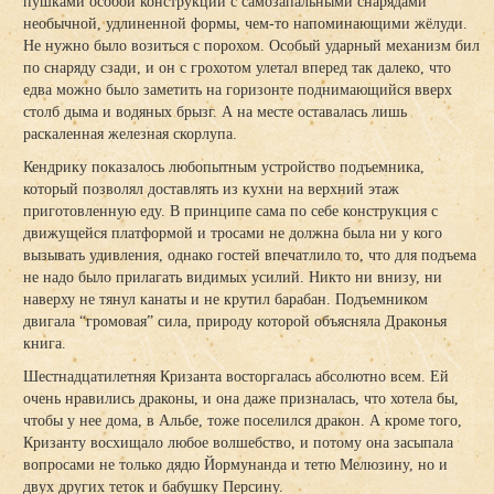
пушками особой конструкции с самозапальными снарядами
необычной, удлиненной формы, чем-то напоминающими жёлуди.
Не нужно было возиться с порохом. Особый ударный механизм бил
по снаряду сзади, и он с грохотом улетал вперед так далеко, что
едва можно было заметить на горизонте поднимающийся вверх
столб дыма и водяных брызг. А на месте оставалась лишь
раскаленная железная скорлупа.
Кендрику показалось любопытным устройство подъемника,
который позволял доставлять из кухни на верхний этаж
приготовленную еду. В принципе сама по себе конструкция с
движущейся платформой и тросами не должна была ни у кого
вызывать удивления, однако гостей впечатлило то, что для подъема
не надо было прилагать видимых усилий. Никто ни внизу, ни
наверху не тянул канаты и не крутил барабан. Подъемником
двигала “громовая” сила, природу которой объясняла Драконья
книга.
Шестнадцатилетняя Кризанта восторгалась абсолютно всем. Ей
очень нравились драконы, и она даже призналась, что хотела бы,
чтобы у нее дома, в Альбе, тоже поселился дракон. А кроме того,
Кризанту восхищало любое волшебство, и потому она засыпала
вопросами не только дядю Йормунанда и тетю Мелюзину, но и
двух других теток и бабушку Персину.