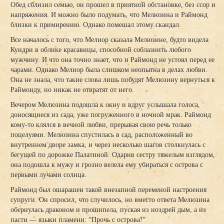
Обед сблизил семью, он прошел в приятной обстановке, без ссор и
напряжения. И можно было подумать, что Мелюзина и Раймонд
близки к примирению. Однако помешал этому скандал.
Все началось с того, что Мелиор сказала Мелюзине, будто видела
Кундри в облике красавицы, способной соблазнить любого
мужчину. И что она точно знает, что и Раймонд не устоял перед ее
чарами. Однако Мелиор была слишком неопытна в делах любви.
Она не знала, что такие слова лишь побудят Мелюзину вернуться к
Раймонду, но никак не отвратят от него.
Вечером Мелюзина подошла к окну и вдруг услышала голоса,
доносящиеся из сада, уже погруженного в ночной мрак. Раймонд
кому-то клялся в вечной любви, прерывая свою речь только
поцелуями. Мелюзина спустилась в сад, расположенный во
внутреннем дворе замка, и через несколько шагов столкнулась с
бегущей по дорожке Палатиной. Одарив сестру тяжелым взглядом,
она подошла к мужу и грозно велела ему убираться с острова с
первыми лучами солнца.
Раймонд был ошарашен такой внезапной переменой настроения
супруги. Он спросил, что случилось, но вместо ответа Мелюзина
обернулась драконом и прошипела, пуская из ноздрей дым, а из
пасти — языки пламени: “Прочь с острова!”