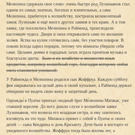
Мелюзина сдержала свое слово: очень быстро род Лузиньянов стал
одним из самых знатных, богатых и влиятельных, а сама
Мелюзина, прибегнув к волшебству, построила великолепный
замок Лузиньян и ещё много других замков в тех краях. А в том
замке, где поселились Мелюзина и Раймонд, происходили
настоящие чудеса. Двери и окна открывались сами по желанию
хозяев. Яства на кухне готовились сами, без участия поваров. В
покоях всегда царил порядок, потому что комнаты убирали себя
сами. Целыми днями в парадных залах играла приятная музыка и
благоухали цветы.
Было в их хозяйстве и множество иных
предметов, например волшебный горн, благодаря которому любая
охота становится успешной.
У Раймонда и Мелюзины родился сын Жоффруа. Каждую субботу
фея закрывалась на целый день в своей купальне, а Раймонд держал
обещание не видеть свою жену в запретный день.
Однажды в Пуатье приехал сводный брат Мелюзины Матакас, уже
ставший королем. До него дошли слухи о волшебном замке
Лузиньянов, что возвела его младшая сестра, и ему захотелось
взглянуть на это чудо. Матакаса привез с собой в Пуатье и своих
детей — сына Кендрика и дочь Кризанту. Дети были в восторге от
увиденного волшебства. Жоффруа тогда было восемь лет, а