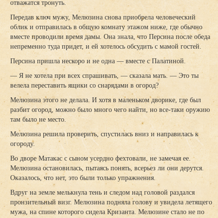
отважатся тронуть.
Передав ключ мужу, Мелюзина снова приобрела человеческий
облик и отправилась в общую комнату этажом ниже, где обычно
вместе проводили время дамы. Она знала, что Персина после обеда
непременно туда придет, и ей хотелось обсудить с мамой гостей.
Персина пришла нескоро и не одна — вместе с Палатиной.
— Я не хотела при всех спрашивать, — сказала мать. — Это ты
велела переставить ящики со снарядами в огород?
Мелюзина этого не делала. И хотя в маленьком дворике, где был
разбит огород, можно было много чего найти, но все-таки оружию
там было не место.
Мелюзина решила проверить, спустилась вниз и направилась к
огороду.
Во дворе Матакас с сыном усердно фехтовали, не замечая ее.
Мелюзина остановилась, пытаясь понять, всерьез ли они дерутся.
Оказалось, что нет, это были только упражнения.
Вдруг на земле мелькнула тень и следом над головой раздался
пронзительный визг. Мелюзина подняла голову и увидела летящего
мужа, на спине которого сидела Кризанта. Мелюзине стало не по