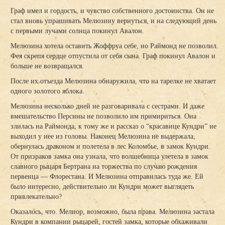
Граф имел и гордость, и чувство собственного достоинства. Он не
стал вновь упрашивать Мелюзину вернуться, и на следующий день
с первыми лучами солнца покинул Авалон.
Мелюзина хотела оставить Жоффруа себе, но Раймонд не позволил.
Фея скрепя сердце отпустила от себя сына. Граф покинул Авалон и
больше не возвращался.
После их отъезда Мелюзина обнаружила, что на тарелке не хватает
одного золотого яблока.
Мелюзина несколько дней не разговаривала с сестрами. И даже
вмешательство Персины не позволило им примириться. Она
злилась на Раймонда, к тому же и рассказ о “красавице Кундри” не
выходил у нее из головы. Наконец Мелюзина не выдержала,
обернулась драконом и полетела в лес Коломбье, в замок Кундри.
От призраков замка она узнала, что волшебница улетела в замок
славного рыцаря Бертрана на торжества по случаю рождения
первенца — Флорестана. И Мелюзина отправилась туда же. Ей
было интересно, действительно ли Кундри может выглядеть
привлекательно?
Оказалось, что. Мелиор, возможно, была права. Мелюзина застала
Кундри в компании рыцарей, гостей замка, которые обхаживали