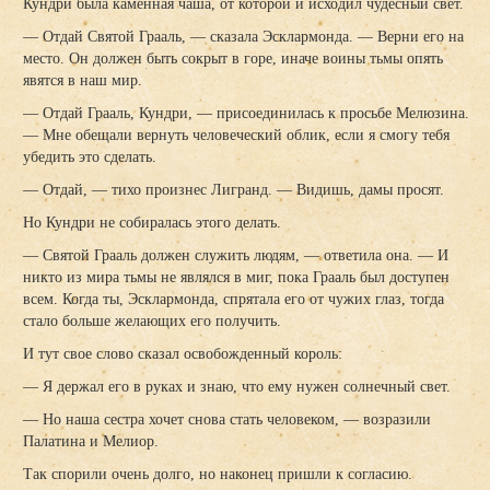
Кундри была каменная чаша, от которой и исходил чудесный свет.
— Отдай Святой Грааль, — сказала Эсклармонда. — Верни его на
место. Он должен быть сокрыт в горе, иначе воины тьмы опять
явятся в наш мир.
— Отдай Грааль, Кундри, — присоединилась к просьбе Мелюзина.
— Мне обещали вернуть человеческий облик, если я смогу тебя
убедить это сделать.
— Отдай, — тихо произнес Лигранд. — Видишь, дамы просят.
Но Кундри не собиралась этого делать.
— Святой Грааль должен служить людям, — ответила она. — И
никто из мира тьмы не являлся в миг, пока Грааль был доступен
всем. Когда ты, Эсклармонда, спрятала его от чужих глаз, тогда
стало больше желающих его получить.
И тут свое слово сказал освобожденный король:
— Я держал его в руках и знаю, что ему нужен солнечный свет.
— Но наша сестра хочет снова стать человеком, — возразили
Палатина и Мелиор.
Так спорили очень долго, но наконец пришли к согласию.