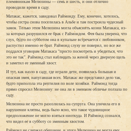
племянникам Мелюзины — семь и шесть, и они отлично
проводили время в саду.
Матакас, кажется, завидовал Раймонду. Ему, конечно, хотелось,
чтобы сестра снова поселилась в Альбе и там построила чудесный
замок. Только этим Мелюзина могла объяснить козни Матакаса, из-
за которых разрушился ее брак с Раймондом. Фея была уверена, что
слух, будто по субботом она в купальне встречается с любовником,
распустил именно ее брат. Раймонд слуху не поверил, но все же
поддался уговорам Матакаса “просто посмотреть и убедиться, что
это не так”. Раймонд стал наблюдать за женой через дверную щель
и заметил ее змеиный хвост.
И тут, как назло в саду, где играли дети, появилась большая и
опасная змея, напугавшая всех. Матакас же представил дело так,
будто приползла эта рептилия по воле хозяйки. Раймонд тогда
прямо спросил Мелюзину: не она ли в змеином обличье ползала по
саду.
Мелюзина не просто разозлилась на супруга. Она уличила его в
нарушении клятвы, ведь было ясно, что такое чудовищное
предположение не могло взяться ниоткуда. И Раймонд сознался,
что видел ее в субботу со змеиным хвостом.
Раймонд не сдержал обещание, и этого Мелюзина не могла ему