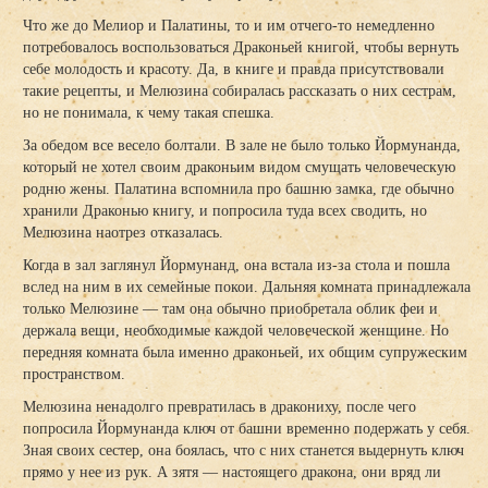
Что же до Мелиор и Палатины, то и им отчего-то немедленно
потребовалось воспользоваться Драконьей книгой, чтобы вернуть
себе молодость и красоту. Да, в книге и правда присутствовали
такие рецепты, и Мелюзина собиралась рассказать о них сестрам,
но не понимала, к чему такая спешка.
За обедом все весело болтали. В зале не было только Йормунанда,
который не хотел своим драконьим видом смущать человеческую
родню жены. Палатина вспомнила про башню замка, где обычно
хранили Драконью книгу, и попросила туда всех сводить, но
Мелюзина наотрез отказалась.
Когда в зал заглянул Йормунанд, она встала из-за стола и пошла
вслед на ним в их семейные покои. Дальняя комната принадлежала
только Мелюзине — там она обычно приобретала облик феи и
держала вещи, необходимые каждой человеческой женщине. Но
передняя комната была именно драконьей, их общим супружеским
пространством.
Мелюзина ненадолго превратилась в дракониху, после чего
попросила Йормунанда ключ от башни временно подержать у себя.
Зная своих сестер, она боялась, что с них станется выдернуть ключ
прямо у нее из рук. А зятя — настоящего дракона, они вряд ли