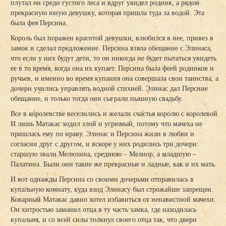
плутал он среди густого леса и вдруг увидел родник, а рядом
прекрасную юную девушку, которая пришла туда за водой. Эта
была фея Персина.
Король был поражен красотой девушки, влюбился в нее, привез в
замок и сделал предложение. Персина взяла обещание с Элинаса,
что если у них будут дети, то он никогда не будет пытаться увидеть
ее в то время, когда она их купает. Персина была феей родников и
ручьев, и именно во время купания она совершала свои таинства, а
дочери учились управлять водной стихией. Элинас дал Персине
обещание, и только тогда они сыграли пышную свадьбу.
Все в королевстве веселились и желали счастья королю с королевой.
И лишь Матакас ходил злой и угрюмый, потому что мачеха не
пришлась ему по нраву. Элинас и Персина жили в любви и
согласии друг с другом, и вскоре у них родились три дочери:
старшую звали Мелюзина, среднюю – Мелиор, а младшую –
Палатина. Были они такие же прекрасные и ладные, как и их мать.
И вот однажды Персина со своими дочерьми отправилась в
купальную комнату, куда вход Элинасу был строжайше запрещен.
Коварный Матакас давно хотел избавиться от ненавистной мачехи.
Он хитростью заманил отца в ту часть замка, где находилась
купальня, и со всей силы толкнул своего отца так, что двери