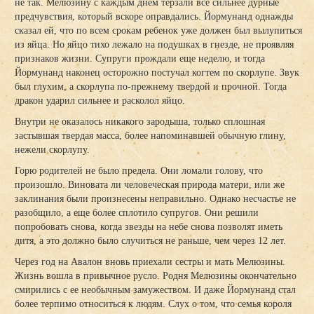
не так. Мелюзину с каждым днем терзали все сильнее дурные
предчувствия, который вскоре оправдались. Йормунанд однажды
сказал ей, что по всем срокам ребенок уже должен был вылупиться
из яйца. Но яйцо тихо лежало на подушках в гнезде, не проявляя
признаков жизни. Супруги прождали еще неделю, и тогда
Йормунанд наконец осторожно постучал когтем по скорлупе. Звук
был глухим, а скорлупа по-прежнему твердой и прочной. Тогда
дракон ударил сильнее и расколол яйцо.
Внутри не оказалось никакого зародыша, только сплошная
застывшая твердая масса, более напоминавшей обычную глину,
нежели скорлупу.
Горю родителей не было предела. Они ломали голову, что
произошло. Виновата ли человеческая природа матери, или же
заклинания были произнесены неправильно. Однако несчастье не
разобщило, а еще более сплотило супругов. Они решили
попробовать снова, когда звезды на небе снова позволят иметь
дитя, а это должно было случиться не раньше, чем через 12 лет.
Через год на Авалон вновь приехали сестры и мать Мелюзины.
Жизнь вошла в привычное русло. Родня Мелюзины окончательно
смирились с ее необычным замужеством. И даже Йормунанд стал
более терпимо относиться к людям. Слух о том, что семья короля