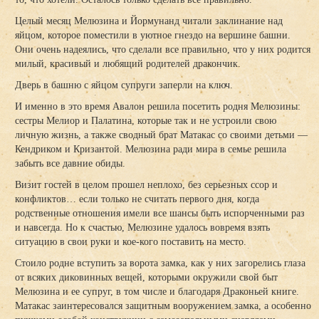
Целый месяц Мелюзина и Йормунанд читали заклинание над
яйцом, которое поместили в уютное гнездо на вершине башни.
Они очень надеялись, что сделали все правильно, что у них родится
милый, красивый и любящий родителей дракончик.
Дверь в башню с яйцом супруги заперли на ключ.
И именно в это время Авалон решила посетить родня Мелюзины:
сестры Мелиор и Палатина, которые так и не устроили свою
личную жизнь, а также сводный брат Матакас со своими детьми —
Кендриком и Кризантой. Мелюзина ради мира в семье решила
забыть все давние обиды.
Визит гостей в целом прошел неплохо, без серьезных ссор и
конфликтов… если только не считать первого дня, когда
родственные отношения имели все шансы быть испорченными раз
и навсегда. Но к счастью, Мелюзине удалось вовремя взять
ситуацию в свои руки и кое-кого поставить на место.
Стоило родне вступить за ворота замка, как у них загорелись глаза
от всяких диковинных вещей, которыми окружили свой быт
Мелюзина и ее супруг, в том числе и благодаря Драконьей книге.
Матакас заинтересовался защитным вооружением замка, а особенно