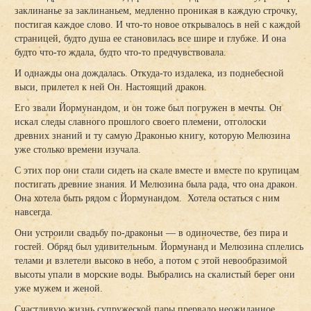
заклинанье за заклинаньем, медленно проникая в каждую строчку,
постигая каждое слово. И что-то новое открывалось в ней с каждой
страницей, будто душа ее становилась все шире и глубже. И она
будто что-то ждала, будто что-то предчувствовала.
И однажды она дождалась. Откуда-то издалека, из поднебесной
выси, прилетел к ней Он. Настоящий дракон.
Его звали Йормунандом, и он тоже был погружен в мечты. Он
искал следы славного прошлого своего племени, отголоски
древних знаний и ту самую Драконью книгу, которую Мелюзина
уже столько времени изучала.
С этих пор они стали сидеть на скале вместе и вместе по крупицам
постигать древние знания. И Мелюзина была рада, что она дракон.
Она хотела быть рядом с Йормунандом. Хотела остаться с ним
навсегда.
Они устроили свадьбу по-драконьи — в одиночестве, без пира и
гостей. Обряд был удивительным. Йормунанд и Мелюзина сплелись
телами и взлетели высоко в небо, а потом с этой невообразимой
высоты упали в морские воды. Выбрались на скалистый берег они
уже мужем и женой.
Счастливую жизнь супружеской пары прервало неожиданное