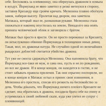
себе. Беспокоясь за племянницу, она обернулась драконом и взмыла
в воздух. Йормуланд ее явно заметил и резко метнулся в сторону,
заставив Кризанду еще громче кричать. Мелюзина плавно обогнула
замок, набирая высоту. Пролетая над двором, она заметила
Матакаса, который звал ее, размахивая руками. Мелюзина стала
снижаться и наконец опустилась на землю, Ненадолго она опять
приняла человеческий облик и заговорила с братом.
Матакас был просто в ярости. Он не просто переживал за Кризанту,
он незаслуженно обвинял Йормунанда в похищении юных девиц.
Такая, мол, их драконья натура. Не случайно одной из величайших
рыцарских доблестей считается убийство дракона.
Тут уже не смогла сдержаться Мелюзина. Она напомнила брату, что
Йормунанд все-таки ее муж, и сама она, пусть и не по рождению,
но все же дракон. И в конце концов, он находится в гостях, и не
стоит забывать правила приличия. Так они серьезно поспорили, но
в конце концов и Матакас остыл и принес свои извинения, и
Мелюзина его простила, списав его резкость на беспокойство за
дочь. Чтобы доказать, что Йормунанд ничего плохого Кризанте не
сделает, она обратилась в дракона, посадила брата себе на спину и
устремилась к своей любимой скале, куда уже улетел ее супруг с
племянницей.