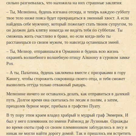
сильно разгневалась, что наложила на них страшные заклятия:
– Ты, Мелюзина, будешь изгнана отсюда, и теперь каждую субботу
твое тело ниже пояса будет превращаться в змеиный хвост. А если
найдешь себе мужчину, который пожелает стать твоим супругом, то
он должен дать клятву никогда не видеть тебя по субботам. Ты
сможешь жить счастливо в браке, но если когда-либо ты
расстанешься со своим мужем, то навсегда останешься змеей.
– Ты, Мелиор, отправишься в Орманию и будешь всю жизнь
охранять волшебного волшебную птицу Алкиону в суровом замке
Рох.
– А ты, Палатина, будешь заключена вместе с призраками в гору
Канигу, чтобы сторожить сокровища своего отца, и тебя сможет
вызволить оттуда только отважный рыцарь.
Мелюзине ничего не оставалось делать, как отправиться в далекий
путь. Долгое время она скиталась по лесам и полям, а затем,
преодолев бурное море, прибыла в графство Пуату.
В ту пору этим краем владел храбрый и мудрый граф Эммерик. И
был у него племянник по имени Раймонд де Лузиньян. Однажды
во время охоты граф со своим племянником заблудились в лесу и
никак не могли найти дорогу домой. Так и пришлось им встретить