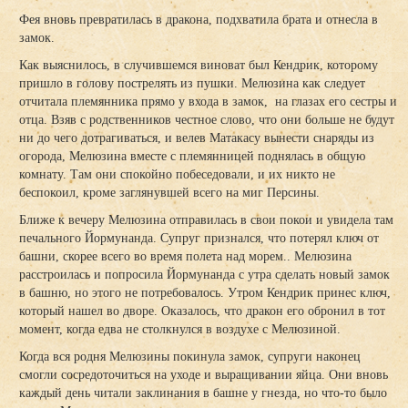
Фея вновь превратилась в дракона, подхватила брата и отнесла в
замок.
Как выяснилось, в случившемся виноват был Кендрик, которому
пришло в голову пострелять из пушки. Мелюзина как следует
отчитала племянника прямо у входа в замок, на глазах его сестры и
отца. Взяв с родственников честное слово, что они больше не будут
ни до чего дотрагиваться, и велев Матакасу вынести снаряды из
огорода, Мелюзина вместе с племянницей поднялась в общую
комнату. Там они спокойно побеседовали, и их никто не
беспокоил, кроме заглянувшей всего на миг Персины.
Ближе к вечеру Мелюзина отправилась в свои покои и увидела там
печального Йормунанда. Супруг признался, что потерял ключ от
башни, скорее всего во время полета над морем.. Мелюзина
расстроилась и попросила Йормунанда с утра сделать новый замок
в башню, но этого не потребовалось. Утром Кендрик принес ключ,
который нашел во дворе. Оказалось, что дракон его обронил в тот
момент, когда едва не столкнулся в воздухе с Мелюзиной.
Когда вся родня Мелюзины покинула замок, супруги наконец
смогли сосредоточиться на уходе и выращивании яйца. Они вновь
каждый день читали заклинания в башне у гнезда, но что-то было