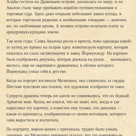
Альбы гостила на Драконьем острове, разошлась по миру, и на
Авалон стали чаще прибывать корабли путешественников и
торговые суда. Здесь даже открыли небольшие лавки купцы, в
которых торговали редкими и необычными товарами — конечно
же, по заоблачным ценам, А хозяева острова получали плату за
арендуемую купцами землю.
Так шли годы. Слава Авалона росла и крепла, пока однажды какой-
то купец не привез на остров одну живописную картину, которая
попалась на глаза заглянувшему в лавку Йормунанду. На картине
была изображена девушка, которая держала на руках… маленького,
милого, еще не окрепшего дракончика, в облике которого
Йормунанд узнал себя в детстве.
Когда на портрет взглянула Мелюзина, она схватилась за сердце.
Шестым чувством она поняла, что художник изобразил ее сына.
Супруги-драконы теперь ни капли не сомневались, что их бедный
Армагон жив. Купец же клялся, что не знает, кто, когда и где
нарисовал эту картину, а известно ему только, что девушка —
какая-то принцесса, изображенная со своим питомцем, которого
сама вырастила и воспитала.
По портрету, вернее копии с оригинала, трудно было узнать
героиню, но Мелюзина уверенно сказала, что это наверняка ее