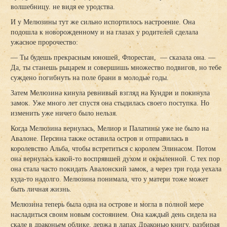
волшебницу. не видя ее уродства.
И у Мелюзины тут же сильно испортилось настроение. Она
подошла к новорожденному и на глазах у родителей сделала
ужасное пророчество:
— Ты будешь прекрасным юношей, Флорестан, — сказала она. —
Да, ты станешь рыцарем и совершишь множество подвигов, но тебе
суждено погибнуть на поле брани в молодые годы.
Затем Мелюзина кинула ревнивый взгляд на Кундри и покинула
замок. Уже много лет спустя она стыдилась своего поступка. Но
изменить уже ничего было нельзя.
Когда Мелюзина вернулась, Мелиор и Палатины уже не было на
Авалоне. Персина также оставила остров и отправилась в
королевство Альба, чтобы встретиться с королем Элинасом. Потом
она вернулась какой-то воспрявшей духом и окрыленной. С тех пор
она стала часто покидать Авалонский замок, а через три года уехала
куда-то надолго. Мелюзина понимала, что у матери тоже может
быть личная жизнь.
Мелюзина теперь была одна на острове и могла в полной мере
насладиться своим новым состоянием. Она каждый день сидела на
скале в драконьем облике, держа в лапах Драконью книгу, разбирая