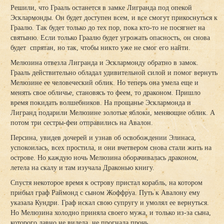
Решили, что Грааль останется в замке Лигранда под опекой
Эсклармонды. Он будет доступен всем, и все смогут прикоснуться к
Граалю. Так будет только до тех пор, пока кто-то не посягнет на
святыню. Если только Граалю будет угрожать опасность, он снова
будет спрятан, но так, чтобы никто уже не смог его найти.
Мелюзина отвезла Лигранда и Эсклармонду обратно в замок.
Грааль действительно обладал удивительной силой и помог вернуть
Мелюзине ее человеческий облик. Но теперь она умела еще и
менять свое обличье, становясь то феем, то драконом. Пришло
время покидать волшебников. На прощанье Эсклармонда и
Лигранд подарили Мелюзине золотые яблоки, меняющие облик. А
потом три сестры-феи отправились на Авалон.
Персина, увидев дочерей и узнав об освобождении Элинаса,
успокоилась, всех простила, и они вчетвером снова стали жить на
острове. Но каждую ночь Мелюзина оборачивалась драконом,
летела на скалу и там изучала Драконью книгу.
Спустя некоторое время к острову пристал корабль, на котором
прибыл граф Раймонд с сыном Жоффруа. Путь к Авалону ему
указала Кундри. Граф искал свою супругу и умолял ее вернуться.
Но Мелюзина холодно приняла своего мужа, и только из-за сына,
которого давно не видела, не прогнала прочь.