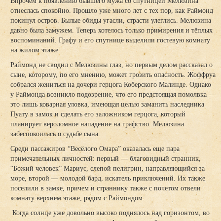
Впрочем к появлению бывшего мужа со спутницей Мелюзина
отнеслась спокойно. Прошло уже много лет с тех пор, как Раймонд
покинул остров. Былые обиды угасли, страсти улеглись. Мелюзина
давно была замужем. Теперь хотелось только примирения и тёплых
воспоминаний. Графу и его спутнице выделили гостевую комнату
на жилом этаже.
Раймонд не сводил с Мелюзины глаз, но первым делом рассказал о
сыне, которому, по его мнению, может грозить опасность. Жоффруа
собрался жениться на дочери герцога Коберского Малинде. Однако
у Раймонда возникло подозрение, что его предстоящая помолвка —
это лишь коварная уловка, имеющая целью заманить наследника
Пуату в замок и сделать его заложником герцога, который
планирует вероломное нападение на графство. Мелюзина
забеспокоилась о судьбе сына.
Среди пассажиров “Весёлого Омара” оказалась еще пара
примечательных личностей: первый — благовидный странник,
“Божий человек” Мариус, слепой пелигрин, направляющийся за
море, второй — молодой бард, искатель приключений. Их также
поселили в замке, причем и страннику также с почетом отвели
комнату верхнем этаже, рядом с Раймондом.
Когда солнце уже довольно высоко поднялось над горизонтом, во