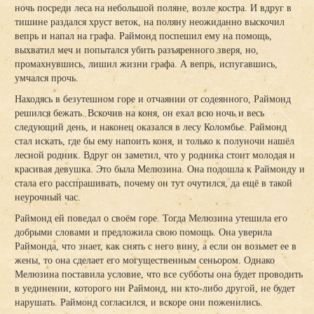
ночь посреди леса на небольшой поляне, возле костра. И вдруг в
тишине раздался хруст веток, на поляну неожиданно выскочил
вепрь и напал на графа. Раймонд поспешил ему на помощь,
выхватил меч и попытался убить разъяренного зверя, но,
промахнувшись, лишил жизни графа. А вепрь, испугавшись,
умчался прочь.
Находясь в безутешном горе и отчаянии от содеянного, Раймонд
решился бежать. Вскочив на коня, он ехал всю ночь и весь
следующий день, и наконец оказался в лесу Коломбье. Раймонд
стал искать, где бы ему напоить коня, и только к полуночи нашёл
лесной родник. Вдруг он заметил, что у родника стоит молодая и
красивая девушка. Это была Мелюзина. Она подошла к Раймонду и
стала его расспрашивать, почему он тут очутился, да ещё в такой
неурочный час.
Раймонд ей поведал о своём горе. Тогда Мелюзина утешила его
добрыми словами и предложила свою помощь. Она уверила
Раймонда, что знает, как снять с него вину, а если он возьмет ее в
жены, то она сделает его могущественным сеньором. Однако
Мелюзина поставила условие, что все субботы она будет проводить
в уединении, которого ни Раймонд, ни кто-либо другой, не будет
нарушать. Раймонд согласился, и вскоре они поженились.