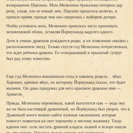
возвращение Персины. Мать Мелюзины буквально потеряла дар
речи, узнав, кто ее новый зять. Персине пришлось нелегко, и
прошло время, прежде чем она смирилась с выбором дочери.
Чтобы успокоить мать, Мелюзине пришлось часто принимать
человеческий облик, оставляя Йормунанда надолго одного.
Дети в семьях драконов рождаются редко, и их появление связано с
расположением звезд. Только спустя год Мелюзина почувствовала,
что ждет ребенка-дракона. Ее огнедышащий и крылатый супруг
был рад этому известию.
Еще год Мелюзина вынашивала плод и наконец родила… яйцо.
Хорошее, крепкое яйцо, по которому Йормунанд сказал, что будет
мальчик. Он даже придумал для него красивое драконье имя —
Армагон.
Правда, Мелюзина переживала, какой вылупится сын — ведь она
же не была настоящей драконихой, но Йормунанд был уверен, что в
Драконьей книге можно найти нужные заклинания, которые
помогут появиться на свет хорошему и милому мальчику. Тогда
вдвоем они сели листать древний кладезь знаний и вскоре нашли
то, что хотели. Осталось только сделать всё правильно.