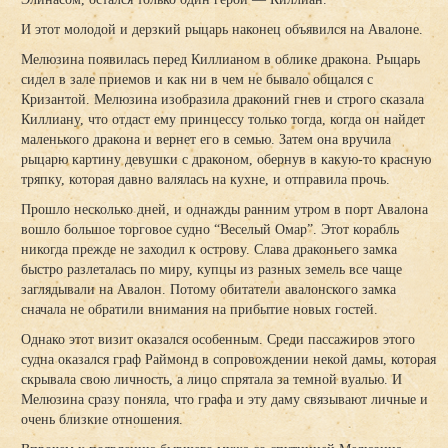
И этот молодой и дерзкий рыцарь наконец объявился на Авалоне.
Мелюзина появилась перед Киллианом в облике дракона. Рыцарь
сидел в зале приемов и как ни в чем не бывало общался с
Кризантой. Мелюзина изобразила драконий гнев и строго сказала
Киллиану, что отдаст ему принцессу только тогда, когда он найдет
маленького дракона и вернет его в семью. Затем она вручила
рыцарю картину девушки с драконом, обернув в какую-то красную
тряпку, которая давно валялась на кухне, и отправила прочь.
Прошло несколько дней, и однажды ранним утром в порт Авалона
вошло большое торговое судно “Веселый Омар”. Этот корабль
никогда прежде не заходил к острову. Слава драконьего замка
быстро разлеталась по миру, купцы из разных земель все чаще
заглядывали на Авалон. Потому обитатели авалонского замка
сначала не обратили внимания на прибытие новых гостей.
Однако этот визит оказался особенным. Среди пассажиров этого
судна оказался граф Раймонд в сопровождении некой дамы, которая
скрывала свою личность, а лицо спрятала за темной вуалью. И
Мелюзина сразу поняла, что графа и эту даму связывают личные и
очень близкие отношения.