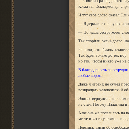
— Святой Грааль должен слу
Когда ты, Эсклармонда, спря
И тут свое слово сказал Эли
— Я держал его в руках и зн
— Но наша сестра хочет сно
Так спорили очень долго, н
Решили, что Грааль останетс
Так будет только до тех пор,
но так, чтобы никто уже не 
В благодарность за сотрудн
любые ворота.
Даже Лигранд не сумел прео
возвращать человеческий обл
Элинас вернулся в королевст
не стал. Потому Палатина и
Алкиона же поселилась на ве
месте и часто улетала в гор
Персина, узнав об освобожде