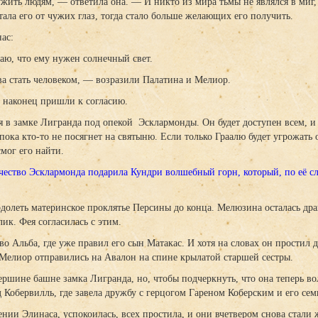
жить людям, — ответила она. — И никто из мира тьмы не являлся в миг, 
тала его от чужих глаз, тогда стало больше желающих его получить.
нас:
аю, что ему нужен солнечный свет.
ва стать человеком, — возразили Палатина и Мелиор.
о наконец пришли к согласию.
я в замке Лигранда под опекой Эсклармонды. Он будет доступен всем, и 
 пока кто-то не посягнет на святыню. Если только Граалю будет угрожать 
смог его найти.
ичество Эсклармонда подарила Кундри волшебный горн, который, по её с
долеть материнское проклятье Персины до конца. Мелюзина осталась дра
ик. Фея согласилась с этим.
во Альба, где уже правил его сын Матакас. И хотя на словах он простил д
 Мелиор отправились на Авалон на спине крылатой старшей сестры.
ршине башне замка Лигранда, но, чтобы подчеркнуть, что она теперь во
од Кобервилль, где завела дружбу с герцогом Гареном Коберским и его сем
нии Элинаса, успокоилась, всех простила, и они вчетвером снова стали 