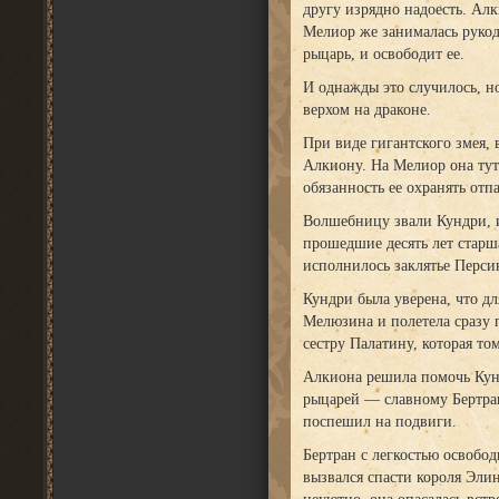
другу изрядно надоесть. Алк
Мелиор же занималась рукоде
рыцарь, и освободит ее.
И однажды это случилось, но
верхом на драконе.
При виде гигантского змея, 
Алкиону. На Мелиор она тут 
обязанность ее охранять отпа
Волшебницу звали Кундри, и
прошедшие десять лет старша
исполнилось заклятье Перси
Кундри была уверена, что д
Мелюзина и полетела сразу 
сестру Палатину, которая т
Алкиона решила помочь Кун
рыцарей — славному Бертран
поспешил на подвиги.
Бертран с легкостью освобод
вызвался спасти короля Эли