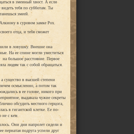
щаться в змеиный хвост. А если
 видеть тебя по субботам. Ты
станешься змеей.
Алкиону в суровом замке Рох.
своего отца, и тебя сможет
анили в ловушку. Внешне она
ые. На ее спине могли уместиться
у на большое расстояние. Первое
ла людям так с собой обращаться.
, а существо в высшей степени
причем осмысленно, а потом так
ождались в ее голове, никого при
ицеприятное, выдавала чужие секреты
блично обсудить местного герцога,
ась в гигантской клетке. Ее по-
 не с кем.
шлось. Они дни напролет сидели и
 ее пернатая подруга успели друг