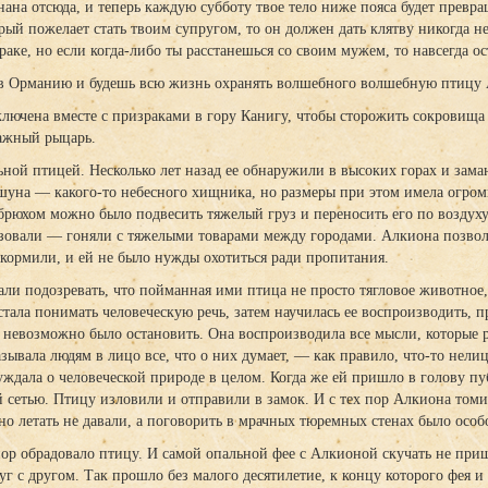
ана отсюда, и теперь каждую субботу твое тело ниже пояса будет превра
ый пожелает стать твоим супругом, то он должен дать клятву никогда не
аке, но если когда-либо ты расстанешься со своим мужем, то навсегда о
 в Орманию и будешь всю жизнь охранять волшебного волшебную птицу 
ключена вместе с призраками в гору Канигу, чтобы сторожить сокровища 
важный рыцарь.
ьной птицей. Несколько лет назад ее обнаружили в высоких горах и зам
шуна — какого-то небесного хищника, но размеры при этом имела огромн
д брюхом можно было подвесить тяжелый груз и переносить его по воздух
зовали — гоняли с тяжелыми товарами между городами. Алкиона позволя
 кормили, и ей не было нужды охотиться ради пропитания.
али подозревать, что пойманная ими птица не просто тягловое животное
тала понимать человеческую речь, затем научилась ее воспроизводить, 
о невозможно было остановить. Она воспроизводила все мысли, которые р
азывала людям в лицо все, что о них думает, — как правило, что-то нел
уждала о человеческой природе в целом. Когда же ей пришло в голову пу
 сетью. Птицу изловили и отправили в замок. И с тех пор Алкиона томил
о летать не давали, а поговорить в мрачных тюремных стенах было особо
ор обрадовало птицу. И самой опальной фее с Алкионой скучать не при
уг с другом. Так прошло без малого десятилетие, к концу которого фея и