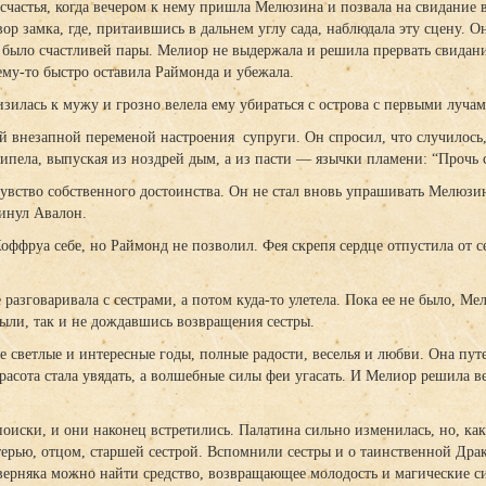
 счастья, когда вечером к нему пришла Мелюзина и позвала на свидание 
ор замка, где, притаившись в дальнем углу сада, наблюдала эту сцену. О
е было счастливей пары. Мелиор не выдержала и решила прервать свидани
му-то быстро оставила Раймонда и убежала.
зилась к мужу и грозно велела ему убираться с острова с первыми лучам
 внезапной переменой настроения супруги. Он спросил, что случилось,
ипела, выпуская из ноздрей дым, а из пасти — язычки пламени: “Прочь с
чувство собственного достоинства. Он не стал вновь упрашивать Мелюзи
инул Авалон.
оффруа себе, но Раймонд не позволил. Фея скрепя сердце отпустила от с
разговаривала с сестрами, а потом куда-то улетела. Пока ее не было, М
плыли, так и не дождавшись возвращения сестры.
 светлые и интересные годы, полные радости, веселья и любви. Она пут
расота стала увядать, а волшебные силы феи угасать. И Мелиор решила в
оиски, и они наконец встретились. Палатина сильно изменилась, но, как
ерью, отцом, старшей сестрой. Вспомнили сестры и о таинственной Дра
верняка можно найти средство, возвращающее молодость и магические с