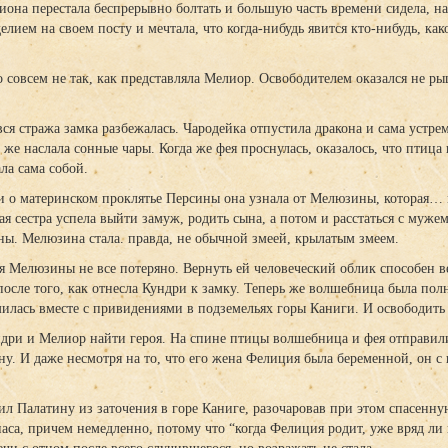
иона перестала беспрерывно болтать и большую часть времени сидела, на
лием на своем посту и мечтала, что когда-нибудь явится кто-нибудь, к
 совсем не так, как представляла Мелиор. Освободителем оказался не ры
вся стража замка разбежалась. Чародейка отпустила дракона и сама устре
же наслала сонные чары. Когда же фея проснулась, оказалось, что птица 
ла сама собой.
 о материнском проклятье Персины она узнала от Мелюзины, которая… и
я сестра успела выйти замуж, родить сына, а потом и расстаться с муже
ны. Мелюзина стала. правда, не обычной змеей, крылатым змеем.
ля Мелюзины не все потеряно. Вернуть ей человеческий облик способен 
после того, как отнесла Кундри к замку. Теперь же волшебница была п
омилась вместе с привидениями в подземельях горы Каниги. И освободить
дри и Мелиор найти героя. На спине птицы волшебница и фея отправили
у. И даже несмотря на то, что его жена Фелиция была беременной, он с
ил Палатину из заточения в горе Каниге, разочаровав при этом спасенную
наса, причем немедленно, потому что “когда Фелиция родит, уже вряд ли