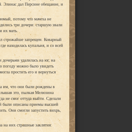
й. Элинас дал Персине обещание, и
рюмый, потому что мачеха не
одились три дочери: старшую звали
и их мать.
был строжайше запрещен. Коварный
где находилась купальня, и со всей
и дочерьми удалилась на юг, на
ю погоду можно было увидеть
могла простить его и вернуться
ла им, что они были рождены в
Услышав это, пылкая Мелюзина
да не смог оттуда выйти. Сделали
 ней были описаны приемы высшей
вить. Они смогли запустить вихрь,
ла на них страшные заклятия: