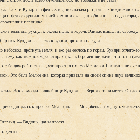
ечи с отцом после всего случившегося, но возражать не стала.
сла всех: и Кундри, и фей-сестер, но сначала рыцаря — к подножию ст
а и феи сокрушили магией камни и скалы, пробившись в недра горы, 
стороживших пленника.
йской темницы рухнули, оковы пали, и король Элинас вышел на свободу..
й Грааль. Кундри взяла его в руки и прижала к груди.
 небосвод, дрогнула земля, и эхо разнеслось по горам. Кундри отчего-т
ала ему как можно скорее отправиться к беременной жене, что тот и сде
к себе дочерей и сказал, что простил их. Но Мелиор и Палатина не очен
ракон. Это была Мелюзина, которая привезла на своей спине двух вели
казала Эсклармонда волшебнице Кундри. — Верни его на место. Он долж
.
присоединилась к просьбе Мелюзина. — Мне обещали вернуть человеческ
Лигранд. — Видишь, дамы просят.
го делать.