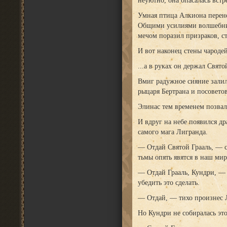
неуютно, она опасалась встр
Умная птица Алкиона перене
Общими усилиями волшебниц
мечом поразил призраков, 
И вот наконец стены чароде
...а в руках он держал Свято
Вмиг радужное сияние залило
рыцаря Бертрана и посоветов
Элинас тем временем позвал 
И вдруг на небе появился д
самого мага Лигранда.
— Отдай Святой Грааль, — с
тьмы опять явятся в наш мир
— Отдай Грааль, Кундри, — 
убедить это сделать.
— Отдай, — тихо произнес 
Но Кундри не собиралась это