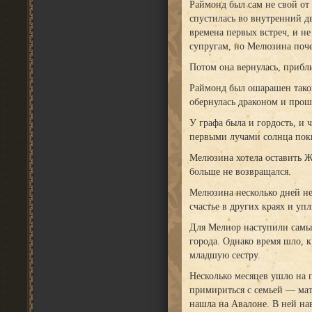
Раймонд был сам не свой от
спустилась во внутренний дв
времена первых встреч, и н
супругам, но Мелюзина поче
Потом она вернулась, прибли
Раймонд был ошарашен такой
обернулась драконом и прош
У графа была и гордость, и 
первыми лучами солнца пок
Мелюзина хотела оставить Ж
больше не возвращался.
Мелюзина несколько дней не 
счастье в других краях и у
Для Мелиор наступили самые
города. Однако время шло, к
младшую сестру.
Несколько месяцев ушло на п
примириться с семьей — мат
нашла на Авалоне. В ней на