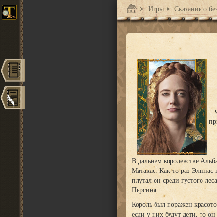
Игры
Сказание о без
пр
В дальнем королевстве Альба
Матакас. Как-то раз Элинас 
плутал он среди густого лес
Персина.
Король был поражен красото
если у них будут дети, то он