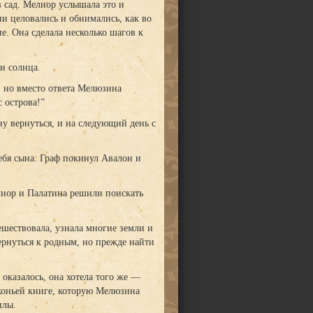
в сад. Мелиор услышала это и
ни целовались и обнимались, как во
е. Она сделала несколько шагов к
и солнца.
 но вместо ответа Мелюзина
 острова!”
ну вернуться, и на следующий день с
ебя сына. Граф покинул Авалон и
елиор и Палатина решили поискать
ешествовала, узнала многие земли и
ернуться к родным, но прежде найти
 оказалось, она хотела того же —
коньей книге, которую Мелюзина
илы.