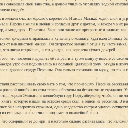
она совершала свои таинства, а дочери учились управлять водной стихие
ышную свадьбу.
ь и желали счастья королю с королевой. И лишь Матакас ходил злой и уг
нас и Персина жили в любви и согласии друг с другом, и вскоре у них р
, а младшую – Палатина. Были они такие же прекрасные и ладные, как 
воими дочерьми отправилась в купальную комнату, куда вход Элинасу 
ься от ненавистной мачехи. Он хитростью заманил отца в ту часть замка, 
, что двери открылись, и тот увидел, как королева купает дочерей.
того, что посмели нарушить её запрет, и в ту же минуту вместе со своим
Каждое утро они поднимались на большой цветущий холм, откуда в ясну
лое и дорогое сердцу Персины. Она сильно тосковала по мужу, но так и с
 стали расспрашивать свою мать о том, что произошло. Персина рассказа
-за роковой ошибки их отца теперь обречены на бесконечные страдания. 
 отца, короля Элинаса, в волшебную гору Нортумберленд, чтобы он никог
й книге, которую нашли на острове среди скал, в одной из расселин. В
текст был невероятно сложным, одно колдовство сестрам удалось осущест
а из его замка и заключил в подземелья волшебной горы.
 что совершили ее дочери, и настолько сильно разгневалась, что наложи