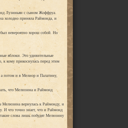
монд Лузиньян с сыном Жоффруа.
ина холодно приняла Раймонда, и
ф был невероятно хорош собой. Но
бные яблоки. Это удивительные
, к кому прикоснулась перед этим
, а потом и в Мелиор и Палатину,
мать, что Мелюзина и Раймонд
бы Мелюзина вернулась к Раймонду, и
. И что точно знает, что и Раймонд
о такие слова лишь побудят Мелюзину