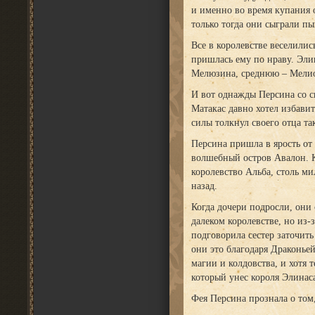
и именно во время купания 
только тогда они сыграли п
Все в королевстве веселилис
пришлась ему по нраву. Эли
Мелюзина, среднюю – Мелиор
И вот однажды Персина со с
Матакас давно хотел избавит
силы толкнул своего отца так
Персина пришла в ярость от 
волшебный остров Авалон. 
королевство Альба, столь ми
назад.
Когда дочери подросли, они
далеком королевстве, но из
подговорила сестер заточить
они это благодаря Драконье
магии и колдовства, и хотя 
который унес короля Элинас
Фея Персина прознала о том,