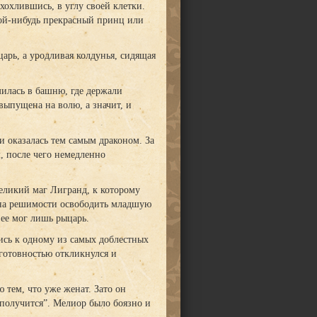
хохлившись, в углу своей клетки.
акой-нибудь прекрасный принц или
царь, а уродливая колдунья, сидящая
милась в башню, где держали
выпущена на волю, а значит, и
 оказалась тем самым драконом. За
м, после чего немедленно
великий маг Лигранд, к которому
олна решимости освободить младшую
 ее мог лишь рыцарь.
сь к одному из самых доблестных
 готовностью откликнулся и
 тем, что уже женат. Зато он
 получится”. Мелиор было боязно и