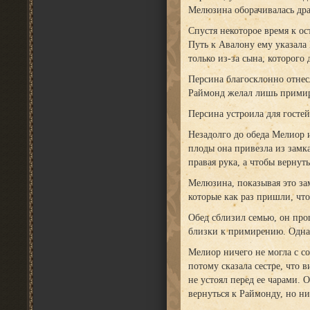
Мелюзина оборачивалась дра
Спустя некоторое время к о
Путь к Авалону ему указала
только из-за сына, которого 
Персина благосклонно отнесл
Раймонд желал лишь прими
Персина устроила для госте
Незадолго до обеда Мелиор 
плоды она привезла из замка
правая рука, а чтобы вернут
Мелюзина, показывая это зам
которые как раз пришли, что
Обед сблизил семью, он про
близки к примирению. Однак
Мелиор ничего не могла с со
потому сказала сестре, что 
не устоял перед ее чарами.
вернуться к Раймонду, но ни