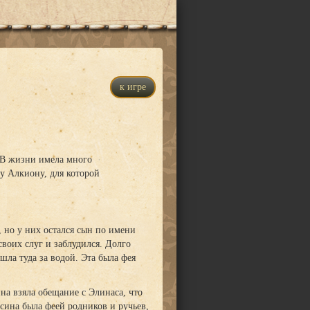
к игре
 В жизни имела много
цу Алкиону, для которой
, но у них остался сын по имени
своих слуг и заблудился. Долго
шла туда за водой. Эта была фея
на взяла обещание с Элинаса, что
ерсина была феей родников и ручьев,