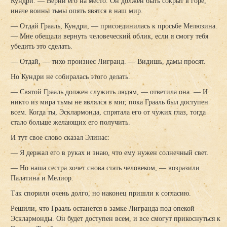
Кундри. — Верни его на место. Он должен быть сокрыт в горе,
иначе воины тьмы опять явятся в наш мир.
— Отдай Грааль, Кундри, — присоединилась к просьбе Мелюзина.
— Мне обещали вернуть человеческий облик, если я смогу тебя
убедить это сделать.
— Отдай, — тихо произнес Лигранд. — Видишь, дамы просят.
Но Кундри не собиралась этого делать.
— Святой Грааль должен служить людям, — ответила она. — И
никто из мира тьмы не являлся в миг, пока Грааль был доступен
всем. Когда ты, Эсклармонда, спрятала его от чужих глаз, тогда
стало больше желающих его получить.
И тут свое слово сказал Элинас:
— Я держал его в руках и знаю, что ему нужен солнечный свет.
— Но наша сестра хочет снова стать человеком, — возразили
Палатина и Мелиор.
Так спорили очень долго, но наконец пришли к согласию.
Решили, что Грааль останется в замке Лигранда под опекой
Эсклармонды. Он будет доступен всем, и все смогут прикоснуться к