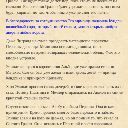
Граалю. Так будет только до тех пор, пока кто-то не посягнет на
святыню. Если только Граалю будет угрожать опасность, он снова
будет спрятан, но так, чтобы никто уже не смог его найти.
В благодарность за сотрудничество Эсклармонда подарила Кундри
волшебный горн, который, по её словам, может открыть любую
дверь и любые ворота.
Даже Лигранд не сумел преодолеть материнское проклятье
Персины до конца. Мелюзина осталась драконом, но со
способностью на время возвращать человеческий облик. Фею это
вполне устроило.
Элинас вернулся в королевство Альба, где уже правил его сын
Матакас. Сам он был уже женат и имел двоих детей — принца
Кендрика и принцессу Кризанту.
Хотя Элинас простил своих дочерей, в свое королевство звать их не
стал. Потому Палатина и Мелиор отправились на Авалон на спине
крылатой старшей сестры.
Спустя некоторое время в Альбу прибыла Персина. Она искала
примирения. Время прошло, многое было пережито и забыто.
Элинас зла ни на кого не держал, но он помнил то, что узнал от
Святого Грааля. Они остались с Персиной просто хорошими