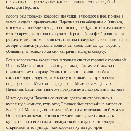
прекрасную юную девушку, которая пришла туда за водой. Эта
была фея Персина.
Король был поражен красотой девушки, влюбился в нее, привез в
замок и сделал предложение. Персина взяла обещание с Элинаса,
что если у них будут дети, то он никогда не будет пытаться увидеть
ее в то время, когда она их купает. Персина была феей родников и
ручьев, и именно во время купания она совершала свои таинства, а
дочери учились управлять водной стихией. Элинас дал Персине
обещание, и только тогда они сыграли пышную свадьбу.
Все в королевстве веселились и желали счастья королю с королевой.
И лишь Матакас ходил злой и угрюмый, потому что мачеха не
пришлась ему по нраву. Элинас и Персина жили в любви и
согласии друг с другом, и вскоре у них родились три дочери:
старшую звали Мелюзина, среднюю – Мелиор, а младшую –
Палатина. Были они такие же прекрасные и ладные, как и их мать.
И вот однажды Персина со своими дочерьми отправилась в
купальную комнату, куда вход Элинасу был строжайше запрещен.
Коварный Матакас давно хотел избавиться от ненавистной мачехи.
Он хитростью заманил отца в ту часть замка, где находилась
купальня, и со всей силы толкнул своего отца так, что двери
открылись, и тот увидел, как королева купает дочерей.