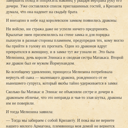
завершить поход и попросить наконец у рыцаря Бертрана руку его
дочери. Уже составлялся список приглашенных гостей, а Кризанта
думала, что она наденет на свадьбу брата.
И внезапно в небе над королевским замком появились драконы.
Ни войско, ни стража даже не успели ничего предпринять.
Крылатые змеи приземлились на стене замка и для порядка
пыхнули в разные стороны пламенем, предупредив тех, кому могло
бы прийти в голову их прогнать. Один из драконов вдруг
превратился в женщину, и в замке тут же узнали ее. Это была
Мелюзина, дочь короля Элинаса и сводная сестра Матакаса. Второй
же дракон был ее мужем Йормунандом.
Ко всеобщему удивлению, принцесса Мелюзина потребовала
вернуть ей сына — маленького дракона, рожденного от ее
нынешнего супруга, который якобы тайно удерживается в замке.
Сколько бы Матакас и Элинас не объясняли сестре и дочери в
драконьем обличье, что это неправда и чья-то злая шутка, драконы
им не поверили.
И тогда Мелюзина заявила:
— Тогда мы забираем с собой Кризанту. И пока вы не вернете
нашего милого Армагона, племянница моя домой не вернется.