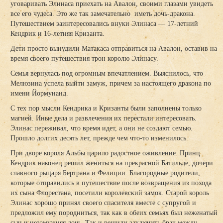
уговаривать Элинаса приехать на Авалон, своими глазами увидеть
все его чудеса. Это же так замечательно иметь дочь-дракона.
Путешествием заинтересовались внуки Элинаса — 17-летний
Кендрик и 16-летняя Кризанта.
Дети просто вынудили Матакаса отправиться на Авалон, оставив на
время своего путешествия трон королю Элинасу.
Семья вернулась под огромным впечатлением. Выяснилось, что
Мелюзина успела выйти замуж, причем за настоящего дракона по
имени Йормунанд.
С тех пор мысли Кендрика и Кризанты были заполнены только
магией. Иные дела и развлечения их перестали интересовать.
Элинас переживал, что время идет, а они не создают семью.
Прошло долгих десять лет, прежде чем что-то изменилось.
При дворе короля Альбы царило радостное оживление. Принц
Кендрик наконец решил жениться на прекрасной Батильде, дочери
славного рыцаря Бертрана и Фелиции. Благородные родители,
которые отправились в путешествие после возвращения из похода
их сына Флорестана, посетили королевский замок. Старой король
Элинас хорошо принял своего спасителя вместе с супругой и
предложил ему породниться, так как в обеих семьях был неженатый
сын и незамужняя дочь. Так и решили заключить брак между