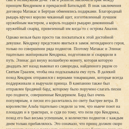
принцем Кендриком и прекрасной Батильдой. В знак заключения
договора Матакас и Бертран обменялись подарками. Благородный
рыцарь вручил королю чеканный щит, изготовленный лучшим
оружейным мастером, а король подарил рыцарю диковинный
оружейный снаряд, привезенный им когда-то с острова Авалон.
Однако нельзя было просто так посвататься к этой достойной
девушке. Кендрику предстояло явиться в замок легендарного героя,
только по совершении ряда подвигов. Поэтому Матакас и Элинас
тщательно экипировали Кендрика, подготовили и снарядили в
путь. Элинас дал внуку волшебную монету, которая которую
двадцать лет назад выковал из самородка, найденного рядом со
Святым Граалем, чтобы она подсказывала ему путь. В далекий
поход Кендрик отправился с верными товарищами, которые всегда
поддерживали и выручали принца. В кампанию также был
отправлен бродячий бард, которому было поручено слагать песни
про подвиги, совершенные Кендериком. Бард был очень
популярным, и песни его разлетались по свету быстрее ветра. В
королевстве Альба тщательно следили за тем, что нынче поют на
площадях и в трактирах, и судя по тому, что пели про Кендрика,
поход его был весьма успешным, и количество подвигов с каждым
днем только прибавлялось. Это означало, что принц должен скоро