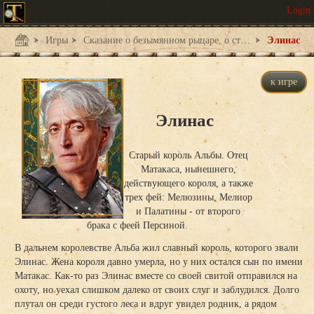
Игры
Сказание о безымянном рыцаре, о странствиях, печалях и любви - 1
Элинас
к игре
Элинас
Старый король Альбы. Отец
Матакаса, нынешнего,
действующего короля, а также
трех фей: Мелюзины, Мелиор
и Палатины - от второго
брака с феей Персиной.
В дальнем королевстве Альба жил славный король, которого звали
Элинас. Жена короля давно умерла, но у них остался сын по имени
Матакас. Как-то раз Элинас вместе со своей свитой отправился на
охоту, но уехал слишком далеко от своих слуг и заблудился. Долго
плутал он среди густого леса и вдруг увидел родник, а рядом