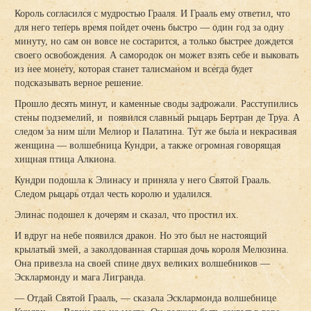
Король согласился с мудростью Грааля. И Грааль ему ответил, что
для него теперь время пойдет очень быстро — один год за одну
минуту, но сам он вовсе не состарится, а только быстрее дождется
своего освобождения. А самородок он может взять себе и выковать
из нее монету, которая станет талисманом и всегда будет
подсказывать верное решение.
Прошло десять минут, и каменные своды задрожали. Расступились
стены подземелий, и появился славный рыцарь Бертран де Труа. А
следом за ним шли Мелиор и Палатина. Тут же была и некрасивая
женщина — волшебница Кундри, а также огромная говорящая
хищная птица Алкиона.
Кундри подошла к Элинасу и приняла у него Святой Грааль.
Следом рыцарь отдал честь королю и удалился.
Элинас подошел к дочерям и сказал, что простил их.
И вдруг на небе появился дракон. Но это был не настоящий
крылатый змей, а заколдованная старшая дочь короля Мелюзина.
Она привезла на своей спине двух великих волшебников —
Эсклармонду и мага Лигранда.
— Отдай Святой Грааль, — сказала Эсклармонда волшебнице