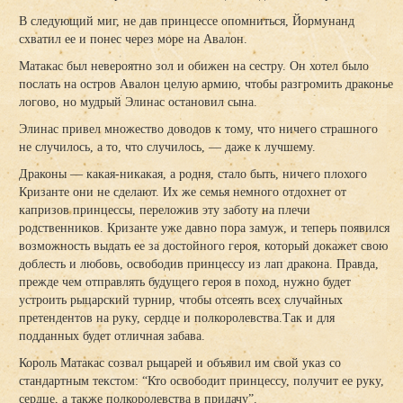
В следующий миг, не дав принцессе опомниться, Йормунанд
схватил ее и понес через море на Авалон.
Матакас был невероятно зол и обижен на сестру. Он хотел было
послать на остров Авалон целую армию, чтобы разгромить драконье
логово, но мудрый Элинас остановил сына.
Элинас привел множество доводов к тому, что ничего страшного
не случилось, а то, что случилось, — даже к лучшему.
Драконы — какая-никакая, а родня, стало быть, ничего плохого
Кризанте они не сделают. Их же семья немного отдохнет от
капризов принцессы, переложив эту заботу на плечи
родственников. Кризанте уже давно пора замуж, и теперь появился
возможность выдать ее за достойного героя, который докажет свою
доблесть и любовь, освободив принцессу из лап дракона. Правда,
прежде чем отправлять будущего героя в поход, нужно будет
устроить рыцарский турнир, чтобы отсеять всех случайных
претендентов на руку, сердце и полкоролевства.Так и для
подданных будет отличная забава.
Король Матакас созвал рыцарей и объявил им свой указ со
стандартным текстом: “Кто освободит принцессу, получит ее руку,
сердце, а также полкоролевства в придачу”.