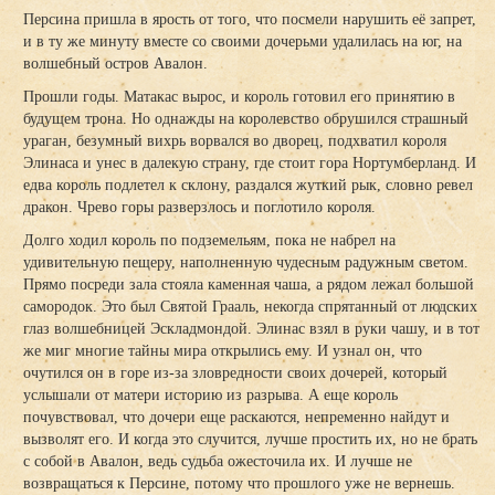
Персина пришла в ярость от того, что посмели нарушить её запрет,
и в ту же минуту вместе со своими дочерьми удалилась на юг, на
волшебный остров Авалон.
Прошли годы. Матакас вырос, и король готовил его принятию в
будущем трона. Но однажды на королевство обрушился страшный
ураган, безумный вихрь ворвался во дворец, подхватил короля
Элинаса и унес в далекую страну, где стоит гора Нортумберланд. И
едва король подлетел к склону, раздался жуткий рык, словно ревел
дракон. Чрево горы разверзлось и поглотило короля.
Долго ходил король по подземельям, пока не набрел на
удивительную пещеру, наполненную чудесным радужным светом.
Прямо посреди зала стояла каменная чаша, а рядом лежал большой
самородок. Это был Святой Грааль, некогда спрятанный от людских
глаз волшебницей Эскладмондой. Элинас взял в руки чашу, и в тот
же миг многие тайны мира открылись ему. И узнал он, что
очутился он в горе из-за зловредности своих дочерей, который
услышали от матери историю из разрыва. А еще король
почувствовал, что дочери еще раскаются, непременно найдут и
вызволят его. И когда это случится, лучше простить их, но не брать
с собой в Авалон, ведь судьба ожесточила их. И лучше не
возвращаться к Персине, потому что прошлого уже не вернешь.