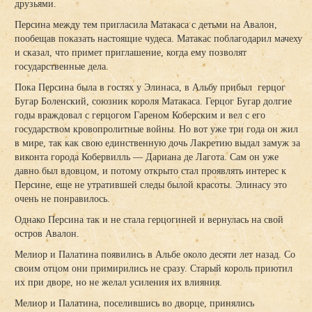
друзьями.
Персина между тем пригласила Матакаса с детьми на Авалон,
пообещав показать настоящие чудеса. Матакас поблагодарил мачеху
и сказал, что примет приглашение, когда ему позволят
государственные дела.
Пока Персина была в гостях у Элинаса, в Альбу прибыл герцог
Бугар Боленский, союзник короля Матакаса. Герцог Бугар долгие
годы враждовал с герцогом Гареном Коберским и вел с его
государством кровопролитные войны. Но вот уже три года он жил
в мире, так как свою единственную дочь Лакретию выдал замуж за
виконта города Кобервилль — Дариана де Лагота. Сам он уже
давно был вдовцом, и потому открыто стал проявлять интерес к
Персине, еще не утратившей следы былой красоты. Элинасу это
очень не понравилось.
Однако Персина так и не стала герцогиней и вернулась на свой
остров Авалон.
Мелиор и Палатина появились в Альбе около десяти лет назад. Со
своим отцом они примирились не сразу. Старый король приютил
их при дворе, но не желал усиления их влияния.
Мелиор и Палатина, поселившись во дворце, принялись