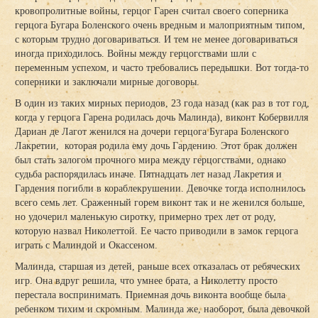
кровопролитные войны, герцог Гарен считал своего соперника
герцога Бугара Боленского очень вредным и малоприятным типом,
с которым трудно договариваться. И тем не менее договариваться
иногда приходилось. Войны между герцогствами шли с
переменным успехом, и часто требовались передышки. Вот тогда-то
соперники и заключали мирные договоры.
В один из таких мирных периодов, 23 года назад (как раз в тот год,
когда у герцога Гарена родилась дочь Малинда), виконт Кобервилля
Дариан де Лагот женился на дочери герцога Бугара Боленского
Лакретии, которая родила ему дочь Гардению. Этот брак должен
был стать залогом прочного мира между герцогствами, однако
судьба распорядилась иначе. Пятнадцать лет назад Лакретия и
Гардения погибли в кораблекрушении. Девочке тогда исполнилось
всего семь лет. Сраженный горем виконт так и не женился больше,
но удочерил маленькую сиротку, примерно трех лет от роду,
которую назвал Николеттой. Ее часто приводили в замок герцога
играть с Малиндой и Окассеном.
Малинда, старшая из детей, раньше всех отказалась от ребяческих
игр. Она вдруг решила, что умнее брата, а Николетту просто
перестала воспринимать. Приемная дочь виконта вообще была
ребенком тихим и скромным. Малинда же, наоборот, была девочкой