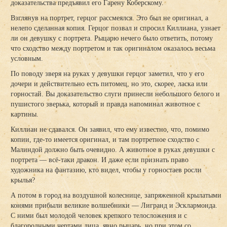
доказательства предъявил его Гарену Коберскому.
Взглянув на портрет, герцог рассмеялся. Это был не оригинал, а
нелепо сделанная копия. Герцог позвал и спросил Киллиана, узнает
ли он девушку с портрета. Рыцарю нечего было ответить, потому
что сходство между портретом и так оригиналом оказалось весьма
условным.
По поводу зверя на руках у девушки герцог заметил, что у его
дочери и действительно есть питомец, но это, скорее, ласка или
горностай. Вы доказательство слуги принесли небольшого белого и
пушистого зверька, который и правда напоминал животное с
картины.
Киллиан не сдавался. Он заявил, что ему известно, что, помимо
копии, где-то имеется оригинал, и там портретное сходство с
Малиндой должно быть очевидно. А животное в руках девушки с
портрета — всё-таки дракон. И даже если признать право
художника на фантазию, кто видел, чтобы у горностаев росли
крылья?
А потом в город на воздушной колеснице, запряженной крылатыми
конями прибыли великие волшебники — Лигранд и Эсклармонда.
С ними был молодой человек крепкого телосложения и с
благородными чертами лица, явно рыцарь, но при этом со