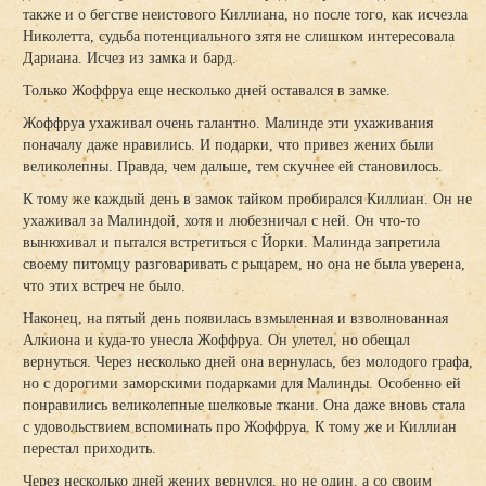
также и о бегстве неистового Киллиана, но после того, как исчезла
Николетта, судьба потенциального зятя не слишком интересовала
Дариана. Исчез из замка и бард.
Только Жоффруа еще несколько дней оставался в замке.
Жоффруа ухаживал очень галантно. Малинде эти ухаживания
поначалу даже нравились. И подарки, что привез жених были
великолепны. Правда, чем дальше, тем скучнее ей становилось.
К тому же каждый день в замок тайком пробирался Киллиан. Он не
ухаживал за Малиндой, хотя и любезничал с ней. Он что-то
вынюхивал и пытался встретиться с Йорки. Малинда запретила
своему питомцу разговаривать с рыцарем, но она не была уверена,
что этих встреч не было.
Наконец, на пятый день появилась взмыленная и взволнованная
Алкиона и куда-то унесла Жоффруа. Он улетел, но обещал
вернуться. Через несколько дней она вернулась, без молодого графа,
но с дорогими заморскими подарками для Малинды. Особенно ей
понравились великолепные шелковые ткани. Она даже вновь стала
с удовольствием вспоминать про Жоффруа. К тому же и Киллиан
перестал приходить.
Через несколько дней жених вернулся, но не один, а со своим