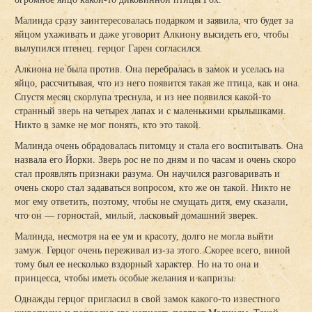
Малинда сразу заинтересовалась подарком и заявила, что будет за
яйцом ухаживать и даже уговорит Алкиону высидеть его, чтобы
вылупился птенец. герцог Гарен согласился.
Алкиона не была против. Она перебралась в замок и уселась на
яйцо, рассчитывая, что из него появится такая же птица, как и она.
Спустя месяц скорлупа треснула, и из нее появился какой-то
странный зверь на четырех лапах и с маленькими крылышками.
Никто в замке не мог понять, кто это такой.
Малинда очень обрадовалась питомцу и стала его воспитывать. Она
назвала его Йорки. Зверь рос не по дням и по часам и очень скоро
стал проявлять признаки разума. Он научился разговаривать и
очень скоро стал задаваться вопросом, кто же он такой. Никто не
мог ему ответить, поэтому, чтобы не смущать дитя, ему сказали,
что он — горностай, милый, ласковый домашний зверек.
Малинда, несмотря на ее ум и красоту, долго не могла выйти
замуж. Герцог очень переживал из-за этого. Скорее всего, виной
тому был ее несколько вздорный характер. Но на то она и
принцесса, чтобы иметь особые желания и капризы.
Однажды герцог пригласил в свой замок какого-то известного