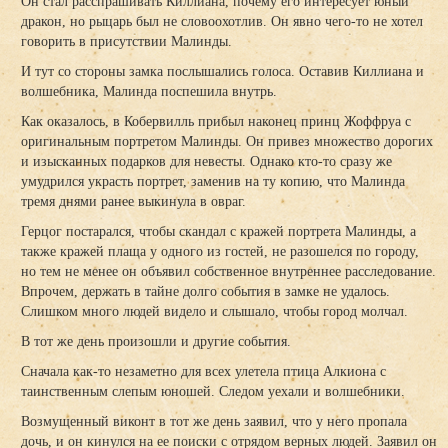
Он стал расспрашивать Киллиана, почему его интересует юный
дракон, но рыцарь был не словоохотлив. Он явно чего-то не хотел
говорить в присутствии Малинды.
И тут со стороны замка послышались голоса. Оставив Киллиана и
волшебника, Малинда поспешила внутрь.
Как оказалось, в Кобервилль прибыл наконец принц Жоффруа с
оригинальным портретом Малинды. Он привез множество дорогих
и изысканных подарков для невесты. Однако кто-то сразу же
умудрился украсть портрет, заменив на ту копию, что Малинда
тремя днями ранее выкинула в овраг.
Герцог постарался, чтобы скандал с кражей портрета Малинды, а
также кражей плаща у одного из гостей, не разошелся по городу,
но тем не менее он объявил собственное внутреннее расследование.
Впрочем, держать в тайне долго события в замке не удалось.
Слишком много людей видело и слышало, чтобы город молчал.
В тот же день произошли и другие события.
Сначала как-то незаметно для всех улетела птица Алкиона с
таинственным слепым юношей. Следом уехали и волшебники.
Возмущенный виконт в тот же день заявил, что у него пропала
дочь, и он кинулся на ее поиски с отрядом верных людей. Заявил он