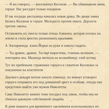
— Я же говорил, — воскликнул Киллиан. — Вы обманывали меня,
герцог. Нас рассудит только поединок.
И так посреди ристалища началась новая драка. Во дворе замка
бились Киллиан и герцог. Молодость против опыта. Дерзость
против закона.
Остановить их смогла только птица Алкиона, которая уселась на
землю и стала яростно размахивать крыльями.
А Эсклармонда взяла Йорки на руки и начала гладить.
— Ты дракон, дракон. Ты ещё вырастешь, станешь великим, —
повторяла она. Малинда метнула на волшебницу злой взгляд.
Тут же прибежали стражники герцога и схватили Киллиана за
покушение на властителя.
Дерзкого рыцаря хотели кинуть темницу, но виконт уговорил
герцога отправить его под домашний арест в особняк, откуда ему
предстояло выйти уже мужем Николетты.
Саму Николетту виконт тоже посадил под замок, чтобы она не
сбежала накануне собственной свадьбы.
В доме виконта для временного заключения использовались не