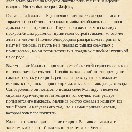
двор замка въехал на могучем скакуне решительный и дерзкий
всадник. Но это был не граф Жоффруа.
Гостя звали Киллиан. Едва появившись на территории замка, он
торжественно объявил, что явился, дабы освободить плененного
дракона из лап принцессы. Ему стало известно, что сын двух
прекраснейших драконов, правителей острова Авалон, много лет
живёт в неволе. И только благородный рыцарь может прийти к
нему на помощь. И пусть не в правилах рыцаря сражаться с
принцессами, но он готов вступить в поединок с любым мужчиной
из ее рода.
Выступление Киллиана привело всех обитателей герцогского замка
в полное замешательство. Подобных заявлений никто прежде не
слышал, поэтому герцог Гарен велел не вступать с отважным
воином в поединок, а просто пригласить его в замок для разговора.
Одновременно он незаметно позвал свою Малинду и велел ей
спрятать куда-нибудь её питомца на тот случай, если рыцарь
попытается его выкрасть. Малинда быстро сбегала в комнату, где
жил Йорки, и напугала его тем, что в замок пришел человек,
который хочет его похитить.
Киллиан принял приглашение герцога. В замок он явился, с
завернутым в красный платок портретом и в качестве