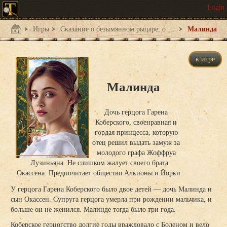
Игры
Сказание о безымянном рыцаре, о странствиях, печалях и любви - 1
Малинда
к игре
Малинда
Дочь герцога Гарена
Коберского, своенравная и
гордая принцесса, которую
отец решил выдать замуж за
молодого графа Жоффруа
Лузиньяна. Не слишком жалует своего брата
Окассена. Предпочитает общество Алкионы и Йорки.
У герцога Гарена Коберского было двое детей — дочь Малинда и
сын Окассен. Супруга герцога умерла при рождении мальчика, и
больше он не женился. Малинде тогда было три года.
Коберское герцогство долгие годы враждовало с Боленом и вело