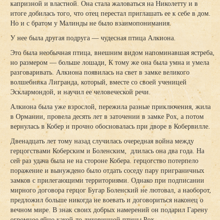
капризной и властной. Она стала жаловаться на Николетту и в
итоге добилась того, что отец перестал приглашать ее к себе в дом.
Но и с братом у Малинды не было взаимопонимания.
У нее была другая подруга — чудесная птица Алкиона.
Это была необычная птица, внешним видом напоминавшая ястреба,
но размером — больше лошади, К тому же она была умна и умела
разговаривать. Алкиона появилась на свет в замке великого
волшебника Лигранда, который, вместе со своей ученицей
Эсклармондой, и научил ее человеческой речи.
Алкиона была уже взрослой, пережила разные приключения, жила
в Ормании, провела десять лет в заточении в замке Рох, а потом
вернулась в Кобер и прочно обосновалась при дворе в Кобервилле.
Двенадцать лет тому назад случилась очередная война между
герцогствами Коберским и Боленским, длилась она два года. На
сей раз удача была не на стороне Кобера. герцогство потерпело
поражение и вынуждено было отдать соседу пару приграничных
замков с прилегающими территориями. Однако при подписании
мирного договора герцог Бугар Боленский не лютовал, а наоборот,
предложил больше никогда не воевать и договориться наконец о
вечном мире. В знак своих добрых намерений он подарил Гарену
огромное яйцо какой-то диковинной птицы Рох.