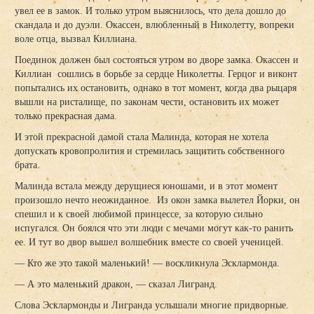
увел ее в замок. И только утром выяснилось, что дела дошло до
скандала и до дуэли. Окассен, влюбленный в Николетту, вопреки
воле отца, вызвал Киллиана.
Поединок должен был состояться утром во дворе замка. Окассен и
Киллиан сошлись в борьбе за сердце Николетты. Герцог и виконт
попытались их остановить, однако в тот момент, когда два рыцаря
вышли на ристалище, по законам чести, остановить их может
только прекрасная дама.
И этой прекрасной дамой стала Малинда, которая не хотела
допускать кровопролития и стремилась защитить собственного
брата.
Малинда встала между дерущиеся юношами, и в этот момент
произошло нечто неожиданное. Из окон замка вылетел Йорки, он
спешил и к своей любимой принцессе, за которую сильно
испугался. Он боялся что эти люди с мечами могут как-то ранить
ее. И тут во двор вышел волшебник вместе со своей ученицей.
— Кто же это такой маленький! — воскликнула Эсклармонда.
— А это маленький дракон, — сказал Лигранд.
Слова Эсклармонды и Лигранда услышали многие придворные.