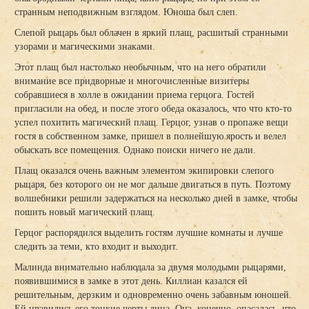
странным неподвижным взглядом. Юноша был слеп.
Слепой рыцарь был облачен в яркий плащ, расшитый странными
узорами и магическими знаками.
Этот плащ был настолько необычным, что на него обратили
внимание все придворные и многочисленные визитеры
собравшиеся в холле в ожидании приема герцога. Гостей
пригласили на обед, и после этого обеда оказалось, что что кто-то
успел похитить магический плащ. Герцог, узнав о пропаже вещи
гостя в собственном замке, пришел в полнейшую ярость и велел
обыскать все помещения. Однако поиски ничего не дали.
Плащ оказался очень важным элементом экипировки слепого
рыцаря, без которого он не мог дальше двигаться в путь. Поэтому
волшебники решили задержаться на несколько дней в замке, чтобы
пошить новый магический плащ.
Герцог распорядился выделить гостям лучшие комнаты и лучше
следить за теми, кто входит и выходит.
Малинда внимательно наблюдала за двумя молодыми рыцарями,
появившимися в замке в этот день. Киллиан казался ей
решительным, дерзким и одновременно очень забавным юношей.
Ей нравились его тонкие черты лица. Она, конечно, опасалась, что