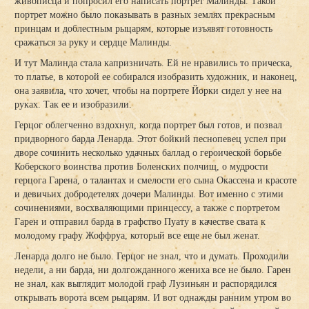
живописца и попросил его написать портрет Малинды. Такой
портрет можно было показывать в разных землях прекрасным
принцам и доблестным рыцарям, которые изъявят готовность
сражаться за руку и сердце Малинды.
И тут Малинда стала капризничать. Ей не нравились то прическа,
то платье, в которой ее собирался изобразить художник, и наконец,
она заявила, что хочет, чтобы на портрете Йорки сидел у нее на
руках. Так ее и изобразили.
Герцог облегченно вздохнул, когда портрет был готов, и позвал
придворного барда Ленарда. Этот бойкий песнопевец успел при
дворе сочинить несколько удачных баллад о героической борьбе
Коберского воинства против Боленских полчищ, о мудрости
герцога Гарена, о талантах и смелости его сына Окассена и красоте
и девичьих добродетелях дочери Малинды. Вот именно с этими
сочинениями, восхваляющими принцессу, а также с портретом
Гарен и отправил барда в графство Пуату в качестве свата к
молодому графу Жоффруа, который все еще не был женат.
Ленарда долго не было. Герцог не знал, что и думать. Проходили
недели, а ни барда, ни долгожданного жениха все не было. Гарен
не знал, как выглядит молодой граф Лузиньян и распорядился
открывать ворота всем рыцарям. И вот однажды ранним утром во