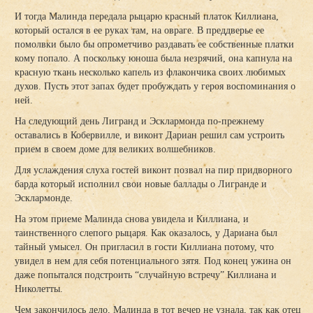
И тогда Малинда передала рыцарю красный платок Киллиана,
который остался в ее руках там, на овраге. В преддверье ее
помолвки было бы опрометчиво раздавать ее собственные платки
кому попало. А поскольку юноша была незрячий, она капнула на
красную ткань несколько капель из флакончика своих любимых
духов. Пусть этот запах будет пробуждать у героя воспоминания о
ней.
На следующий день Лигранд и Эсклармонда по-прежнему
оставались в Кобервилле, и виконт Дариан решил сам устроить
прием в своем доме для великих волшебников.
Для услаждения слуха гостей виконт позвал на пир придворного
барда который исполнил свои новые баллады о Лигранде и
Эсклармонде.
На этом приеме Малинда снова увидела и Киллиана, и
таинственного слепого рыцаря. Как оказалось, у Дариана был
тайный умысел. Он пригласил в гости Киллиана потому, что
увидел в нем для себя потенциального зятя. Под конец ужина он
даже попытался подстроить “случайную встречу” Киллиана и
Николетты.
Чем закончилось дело, Малинда в тот вечер не узнала, так как отец