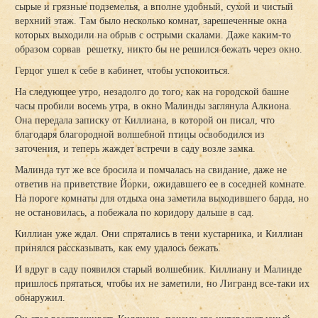
сырые и грязные подземелья, а вполне удобный, сухой и чистый
верхний этаж. Там было несколько комнат, зарешеченные окна
которых выходили на обрыв с острыми скалами. Даже каким-то
образом сорвав решетку, никто бы не решился бежать через окно.
Герцог ушел к себе в кабинет, чтобы успокоиться.
На следующее утро, незадолго до того, как на городской башне
часы пробили восемь утра, в окно Малинды заглянула Алкиона.
Она передала записку от Киллиана, в которой он писал, что
благодаря благородной волшебной птицы освободился из
заточения, и теперь жаждет встречи в саду возле замка.
Малинда тут же все бросила и помчалась на свидание, даже не
ответив на приветствие Йорки, ожидавшего ее в соседней комнате.
На пороге комнаты для отдыха она заметила выходившего барда, но
не остановилась, а побежала по коридору дальше в сад.
Киллиан уже ждал. Они спрятались в тени кустарника, и Киллиан
принялся рассказывать, как ему удалось бежать.
И вдруг в саду появился старый волшебник. Киллиану и Малинде
пришлось прятаться, чтобы их не заметили, но Лигранд все-таки их
обнаружил.