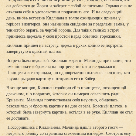
он доберется до Йорки и заберет с собой ее питомца. Однако она не
отказала себе в удовольствии подразнить его. И на следующий
день, вновь встретив Киллиана в толпе ожидающих приема у
герцога визитеров, она назначила свидание за пределами замка, у
тенистого оврага, за чертой города. Для таких тайных встреч
принцесса держала у себя простой наряд обычной горожанки.
Киллиан пришел на встречу, держа в руках копию ее портрета,
завернутую в красный платок.
Встреча была недолгой. Киллиан ждал от Малинды признания, что
именно она изображена на портрете, но так и не дождался.
Принцесса все отрицала, но одновременно пыталась выяснить, кто
вручил рыцарю картину и отправил его в Кобер.
В конце концов, Киллиан сообщил ей о принцессе, похищенной
драконом, и о подвигах, которые он намерен совершить ради
Кризанты. Малинда почувствовала себя неуютно, обиделась,
разозлилась и бросила картину на дно оврага. Красный платок, в
который была завернута картина, остался в ее руке. Киллиан не стал
ее доставать.
Поссорившись с Киллианом, Малинда нашла второго гостя —
незрячего юношу со странным стеклянным взглядом. Смотреть ему