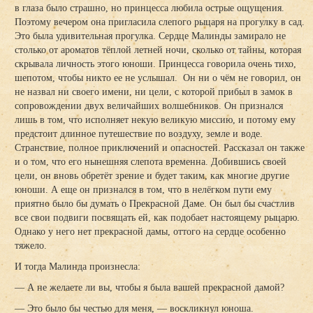
в глаза было страшно, но принцесса любила острые ощущения.
Поэтому вечером она пригласила слепого рыцаря на прогулку в сад.
Это была удивительная прогулка. Сердце Малинды замирало не
столько от ароматов тёплой летней ночи, сколько от тайны, которая
скрывала личность этого юноши. Принцесса говорила очень тихо,
шепотом, чтобы никто ее не услышал. Он ни о чём не говорил, он
не назвал ни своего имени, ни цели, с которой прибыл в замок в
сопровождении двух величайших волшебников. Он признался
лишь в том, что исполняет некую великую миссию, и потому ему
предстоит длинное путешествие по воздуху, земле и воде.
Странствие, полное приключений и опасностей. Рассказал он также
и о том, что его нынешняя слепота временна. Добившись своей
цели, он вновь обретёт зрение и будет таким, как многие другие
юноши. А еще он признался в том, что в нелёгком пути ему
приятно было бы думать о Прекрасной Даме. Он был бы счастлив
все свои подвиги посвящать ей, как подобает настоящему рыцарю.
Однако у него нет прекрасной дамы, оттого на сердце особенно
тяжело.
И тогда Малинда произнесла:
— А не желаете ли вы, чтобы я была вашей прекрасной дамой?
— Это было бы честью для меня, — воскликнул юноша.