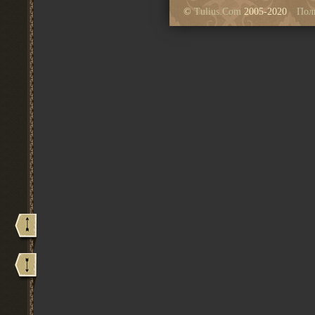
©
Tulius.Com
2005-2020
Пол