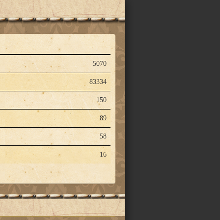
5070
83334
150
89
58
16