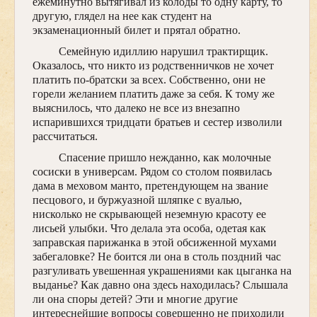
ежеминутно вытягивал из колоды то одну карту, то
другую, глядел на нее как студент на
экзаменационный билет и прятал обратно.
Семейную идиллию нарушил трактирщик.
Оказалось, что никто из родственничков не хочет
платить по-братски за всех. Собственно, они не
горели желанием платить даже за себя. К тому же
выяснилось, что далеко не все из внезапно
испарившихся тридцати братьев и сестер изволили
рассчитаться.
Спасение пришло нежданно, как молочные
сосиски в универсам. Рядом со столом появилась
дама в меховом манто, претендующем на звание
песцового, и буржуазной шляпке с вуалью,
нисколько не скрывающей неземную красоту ее
лисьей улыбки. Что делала эта особа, одетая как
заправская парижанка в этой обсиженной мухами
забегаловке? Не боится ли она в столь поздний час
разгуливать увешенная украшениями как цыганка на
выданье? Как давно она здесь находилась? Слышала
ли она споры детей? Эти и многие другие
интереснейшие вопросы совершенно не приходили