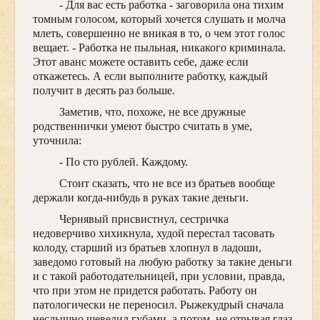
- Для вас есть работка - заговорила она тихим
томным голосом, который хочется слушать и молча
млеть, совершенно не вникая в то, о чем этот голос
вещает. - Работка не пыльная, никакого криминала.
Этот аванс можете оставить себе, даже если
откажетесь. А если выполните работку, каждый
получит в десять раз больше.
Заметив, что, похоже, не все дружные
родственнички умеют быстро считать в уме,
уточнила:
- По сто рублей. Каждому.
Стоит сказать, что не все из братьев вообще
держали когда-нибудь в руках такие деньги.
Чернявый присвистнул, сестричка
недоверчиво хихикнула, худой перестал тасовать
колоду, старший из братьев хлопнул в ладоши,
заведомо готовый на любую работку за такие деньги
и с такой работодательницей, при условии, правда,
что при этом не придется работать. Работу он
патологически не переносил. Рыжекудрый сначала
неслышно шевелил губами, а потом, не отрывая глаз