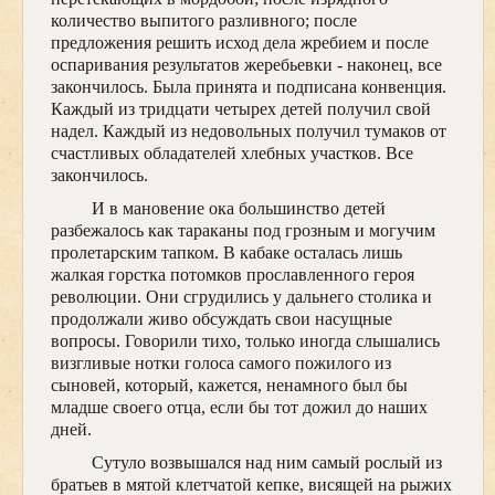
количество выпитого разливного; после
предложения решить исход дела жребием и после
оспаривания результатов жеребьевки - наконец, все
закончилось. Была принята и подписана конвенция.
Каждый из тридцати четырех детей получил свой
надел. Каждый из недовольных получил тумаков от
счастливых обладателей хлебных участков. Все
закончилось.
И в мановение ока большинство детей
разбежалось как тараканы под грозным и могучим
пролетарским тапком. В кабаке осталась лишь
жалкая горстка потомков прославленного героя
революции. Они сгрудились у дальнего столика и
продолжали живо обсуждать свои насущные
вопросы. Говорили тихо, только иногда слышались
визгливые нотки голоса самого пожилого из
сыновей, который, кажется, ненамного был бы
младше своего отца, если бы тот дожил до наших
дней.
Сутуло возвышался над ним самый рослый из
братьев в мятой клетчатой кепке, висящей на рыжих