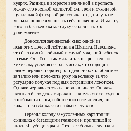
кудрях. Разница в возрасте величиной в пропасть
между его крепкой жилистой фигурой и сухопарой
щупленькой фигуркой ровесника отца, ничуть не
мешала юноше именовать себя первенцем. И мало у
кого из братьев хватало духу оспаривать это
утверждение.
Доносился заливистый смех одной из
немногих дочерей лейтенанта Шмидта. Наверняка,
это был самый любимый и самый младший ребенок
в семье. Она была так мила и так очаровательно
хихикала, уплетая гоголь-моголь, что сидящий
рядом чернявый братец то и дело норовил обнять ее
за талию или положить руку на коленку, за что
регулярно получал под дых остреньким локотком.
Однако чернявого это не останавливало. Он даже
начинал было декламировать какие-то стихи, судя по
кособокости слога, собственного сочинения, но
каждый раз сбивался от избытка чувств.
Теребил колоду замусоленных карт тощий
сынишка с бегающими глазками и прилипшей к
нижней губе цигаркой. Этот все больше слушал и