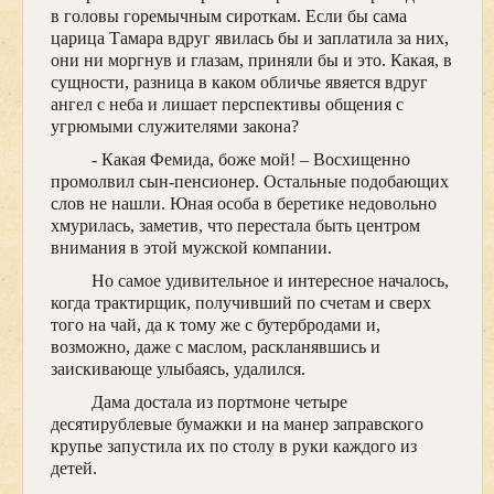
в головы горемычным сироткам. Если бы сама
царица Тамара вдруг явилась бы и заплатила за них,
они ни моргнув и глазам, приняли бы и это. Какая, в
сущности, разница в каком обличье явяется вдруг
ангел с неба и лишает перспективы общения с
угрюмыми служителями закона?
- Какая Фемида, боже мой! – Восхищенно
промолвил сын-пенсионер. Остальные подобающих
слов не нашли. Юная особа в беретике недовольно
хмурилась, заметив, что перестала быть центром
внимания в этой мужской компании.
Но самое удивительное и интересное началось,
когда трактирщик, получивший по счетам и сверх
того на чай, да к тому же с бутербродами и,
возможно, даже с маслом, раскланявшись и
заискивающе улыбаясь, удалился.
Дама достала из портмоне четыре
десятирублевые бумажки и на манер заправского
крупье запустила их по столу в руки каждого из
детей.