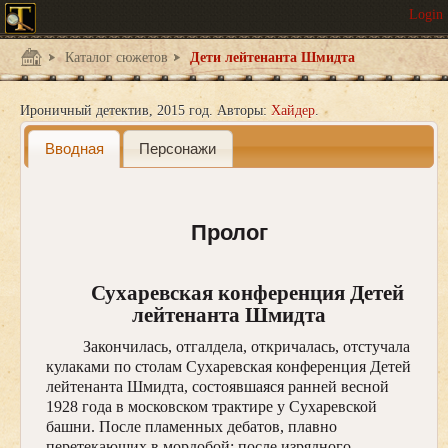
Каталог сюжетов
Дети лейтенанта Шмидта
Ироничный детектив
2015 год.
Авторы:
Хайдер
Вводная
Персонажи
Пролог
Сухаревская конференция Детей
лейтенанта Шмидта
Закончилась, отгалдела, откричалась, отстучала
кулаками по столам Сухаревская конференция Детей
лейтенанта Шмидта, состоявшаяся ранней весной
1928 года в московском трактире у Сухаревской
башни. После пламенных дебатов, плавно
перетекающих в мордобой; после изрядного