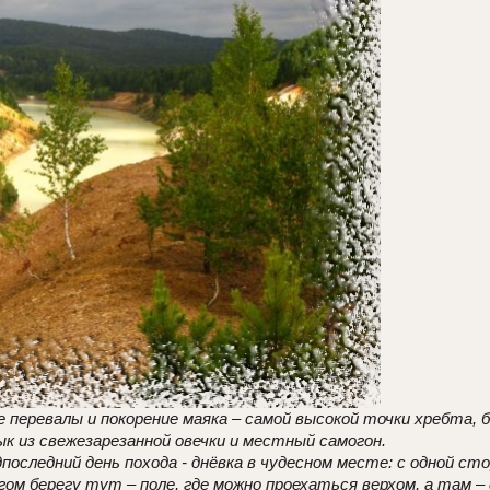
 перевалы и покорение маяка – самой высокой точки хребта,
к из свежезарезанной овечки и местный самогон.
оследний день похода - днёвка в чудесном месте: с одной стор
угом берегу тут – поле, где можно проехаться верхом, а там –