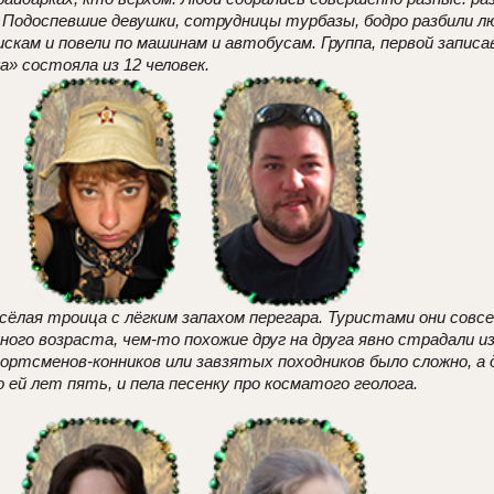
 Подоспевшие девушки, сотрудницы турбазы, бодро разбили лю
пискам и повели по машинам и автобусам. Группа, первой запи
а» состояла из 12 человек.
сёлая троица с лёгким запахом перегара. Туристами они совсе
ного возраста, чем-то похожие друг на друга явно страдали 
портсменов-конников или завзятых походников было сложно, а 
о ей лет пять, и пела песенку про косматого геолога.