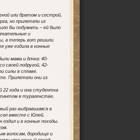
женой или братом и сестрой,
га, но прилетели из
ыло бы подумать – ей было
лекательные и
ы, а теперь вот решили
тя уже ездила в конные
ыли мама и дочка: 40-
о своей подругой, 42-
и силы в сплаве.
пте. Прилетели они из
й 22 года и она студентка
ьтантом в турагенстве.
рвый раз выбравшимся в
 сел вместе с Юлей.
ездил и в конные походы.
ком.
ым волосам, бородище и
отому что конный поход –