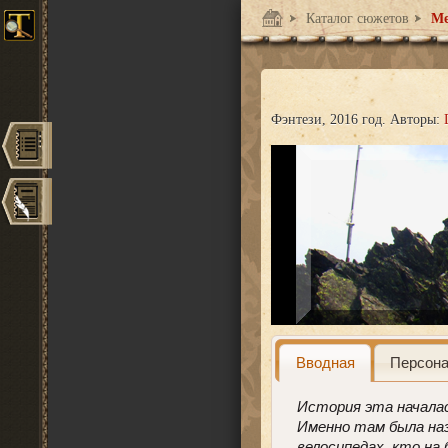
Каталог сюжетов
Ме
Фэнтези
2016 год.
Авторы:
Вводная
Персон
История эта началас
Именно там была наз
велосипедах, кто на 