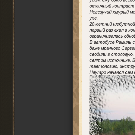
отличный контраст 
Невезучий хмурый мос
ухе.
28-летний шебутной 
первый раз ехал в ко
ограничивалась одно
В автобусе Рамиль с
даже мрачного Серге
сводили в столовую,
святом источнике. В
тавтологию, инструк
Наутро начался сам 