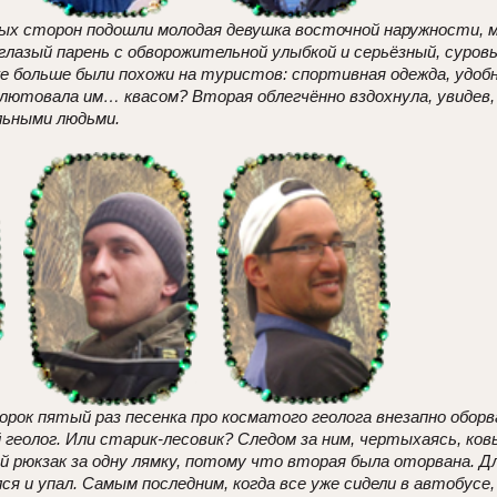
ых сторон подошли молодая девушка восточной наружности, м
лазый парень с обворожительной улыбкой и серьёзный, суров
 больше были похожи на туристов: спортивная одежда, удобная
ютовала им… квасом? Вторая облегчённо вздохнула, увидев,
льными людьми.
орок пятый раз песенка про косматого геолога внезапно оборв
еолог. Или старик-лесовик? Следом за ним, чертыхаясь, ко
 рюкзак за одну лямку, потому что вторая была оторвана. Дл
лся и упал. Самым последним, когда все уже сидели в автобусе