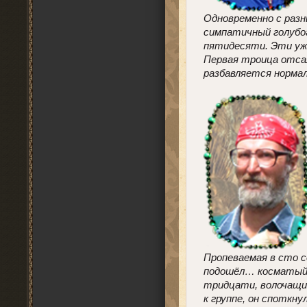
Одновременно с разн
симпатичный голубог
пятидесяти. Эти уже
Первая троица отсал
разбавляется норма
Пропеваемая в сто с
подошёл… косматый г
тридцати, волочащий
к группе, он споткну