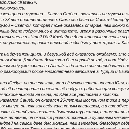
надписью «Казань».
знакомились.
га женщина и мужчина – Катя и Стёпа - оказались не мужем и 
 и 23 лет соответственно. Сами они были из Санкт-Петербур
ругой – Светой, которая тоже оказалась старше, чем можно б
вным-давно подружились в интернете, играя в различные разв
в том числе в «Что? Где? Когда?» и детективные ролевые игр
к ни удивительно, опыт верховой езды был у всех троих, а Ка
г на друга женщиной и девушкой всё оказалось ожидаемо: это б
няя Катя. Для Кати-дочки это был первый поход, а вот Надя с
лом году уже ездила на Алтай, а до этого они попробовали сво
 разнообразия после многолетнего allinclusive в Турции и Еги
али Юлдус, но она сказала, что её можно звать просто Юля, е
ход её сагитировала поехать её подруга, работающая консул
м походе никогда не была, но Юле всё расписала в красках.
 назвался Сашей, он оказался 26-летним москвичом тоже в пе
вых минут он показал себя галантным кавалером, а в автобусе
анкт-Петербурга оказался бывалым туристом, в том числе он 
впечатление, он оказался разносторонним и душевным челове
ндрей на самом деле был моложе, чем выглядел, благодаря сед
 50, приехал из Твери, причём, тут бывал уже не единожды, п