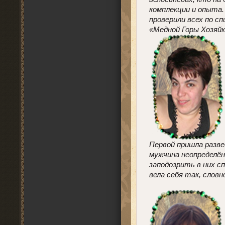
комплекции и опыта.
проверили всех по с
«Медной Горы Хозяйк
Первой пришла разве
мужчина неопределён
заподозрить в них с
вела себя так, словн