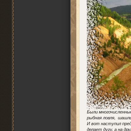
Были многочисленные
рыбная ловля, шашлы
И вот наступил предп
делает дугу, а на др