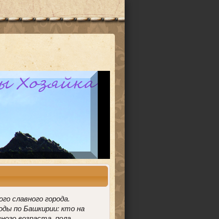
го славного города.
ды по Башкирии: кто на
ного возраста, пола,