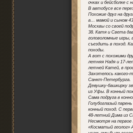
очках и бейсболке с 
В автобусе все пере
Похожие друг на дру
а… мамой и сыном 43
Москвы со своей под
38. Катя и Света да
головоломные игры, 
съездить в поход. Ка
походы.
А вот с похожими дру
летняя Надя и 17-лет
летней Катей, в прош
Захотелось какого-то
Санкт-Петербурга.
Девушку-башкирку зв
из Уфы. В конный по
Сама подруга в конно
Голубоглазый парень
конный поход. С пер
48-летний Дима из С
Несмотря на первое 
«Косматый геолог» А
усам, ему было всего