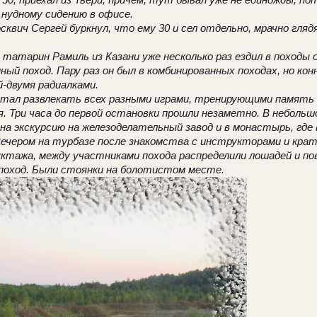
нудному сидению в офисе.
квич Сергей буркнул, что ему 30 и сел отдельно, мрачно глядя
татарин Рамиль из Казани уже несколько раз ездил в походы 
нный поход. Пару раз он был в комбинированных походах, но ко
й-двумя радиалками.
тал развлекать всех разными играми, тренирующими память 
я. Три часа до первой остановки прошли незаметно. В неболь
 на экскурсию на железоделательный завод и в монастырь, где
ечером на турбазе после знакомства с инструкторами и крат
тажа, между участниками похода распределили лошадей и пове
поход. Были стоянки на болотистом месте.