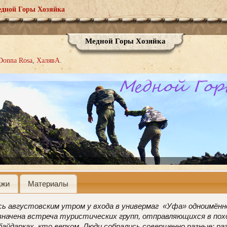
дной Горы Хозяйка
Медной Горы Хозяйка
Donna Rosa
ХалявА
ажи
Материалы
ь августовским утром у входа в универмаг «Уфа» одноимённо
начена встреча туристических групп, отправляющихся в похо
байдарках, кто верхом. Люди собрались совершенно разные: раз