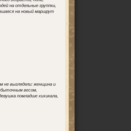
дей на отдельные группки,
савшаяся на новый маршрут
м не выглядели: женщина и
избыточным весом,
девушка помладше хихикала,