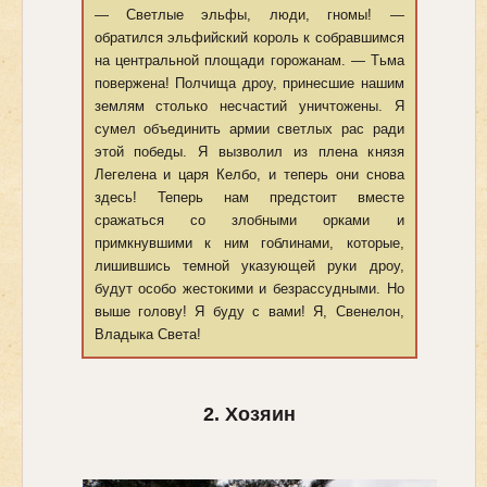
— Светлые эльфы, люди, гномы! —
обратился эльфийский король к собравшимся
на центральной площади горожанам. — Тьма
повержена! Полчища дроу, принесшие нашим
землям столько несчастий уничтожены. Я
сумел объединить армии светлых рас ради
этой победы. Я вызволил из плена князя
Легелена и царя Келбо, и теперь они снова
здесь! Теперь нам предстоит вместе
сражаться со злобными орками и
примкнувшими к ним гоблинами, которые,
лишившись темной указующей руки дроу,
будут особо жестокими и безрассудными. Но
выше голову! Я буду с вами! Я, Свенелон,
Владыка Света!
2. Хозяин