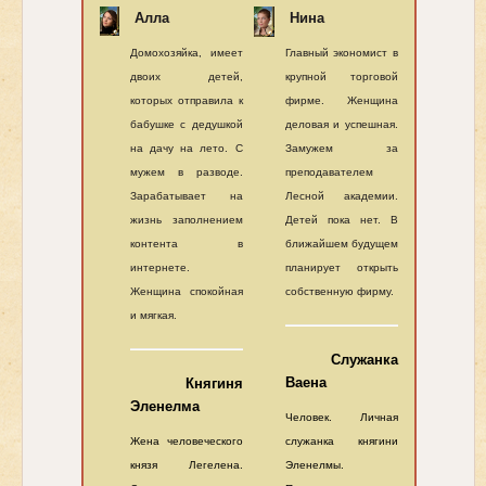
Алла
Нина
Домохозяйка, имеет
Главный экономист в
двоих детей,
крупной торговой
которых отправила к
фирме. Женщина
бабушке с дедушкой
деловая и успешная.
на дачу на лето. С
Замужем за
мужем в разводе.
преподавателем
Зарабатывает на
Лесной академии.
жизнь заполнением
Детей пока нет. В
контента в
ближайшем будущем
интернете.
планирует открыть
Женщина спокойная
собственную фирму.
и мягкая.
Служанка
Ваена
Княгиня
Эленелма
Человек. Личная
Жена человеческого
служанка княгини
князя Легелена.
Эленелмы.