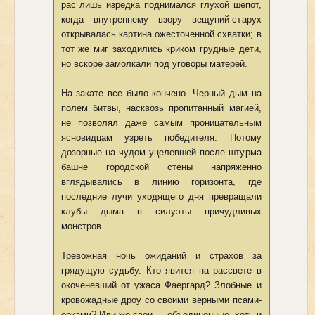
рас лишь изредка поднимался глухой шепот,
когда внутреннему взору вещуний-старух
открывалась картина ожесточенной схватки; в
тот же миг заходились криком грудные дети,
но вскоре замолкали под уговоры матерей.
На закате все было кончено. Черный дым на
полем битвы, насквозь пропитанный магией,
не позволял даже самым проницательным
ясновидцам узреть победителя. Потому
дозорные на чудом уцелевшей после штурма
башне городской стены напряженно
вглядывались в линию горизонта, где
последние лучи уходящего дня превращали
клубы дыма в силуэты причудливых
монстров.
Тревожная ночь ожиданий и страхов за
грядущую судьбу. Кто явится на рассвете в
окоченевший от ужаса Фаергард? Злобные и
кровожадные дроу со своими верными псами-
орками? Или же свои — объединенные, хоть и