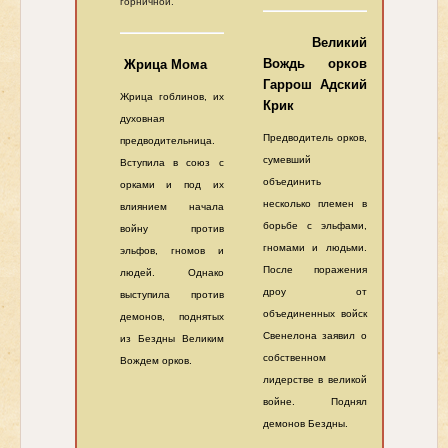
горничной.
Великий
Вождь орков
Жрица Мома
Гаррош Адский
Жрица гоблинов, их
Крик
духовная
Предводитель орков,
предводительница.
сумевший
Вступила в союз с
объединить
орками и под их
несколько племен в
влиянием начала
борьбе с эльфами,
войну против
гномами и людьми.
эльфов, гномов и
После поражения
людей. Однако
дроу от
выступила против
объединенных войск
демонов, поднятых
Свенелона заявил о
из Бездны Великим
собственном
Вождем орков.
лидерстве в великой
войне. Поднял
демонов Бездны.