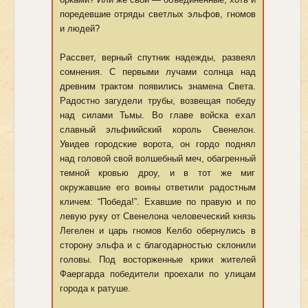
поредевшие отряды светлых эльфов, гномов
и людей?
Рассвет, верный спутник надежды, развеял
сомнения. С первыми лучами солнца над
древним трактом появились знамена Света.
Радостно загудели трубы, возвещая победу
над силами Тьмы. Во главе войска ехал
славный эльфиийский король Свенелон.
Увидев городские ворота, он гордо поднял
над головой свой волшебный меч, обагренный
темной кровью дроу, и в тот же миг
окружавшие его воины ответили радостным
кличем: “Победа!”. Ехавшие по правую и по
левую руку от Свенелона человеческий князь
Легелен и царь гномов Келбо обернулись в
сторону эльфа и с благодарностью склонили
головы. Под восторженные крики жителей
Фаергарда победители проехали по улицам
города к ратуше.