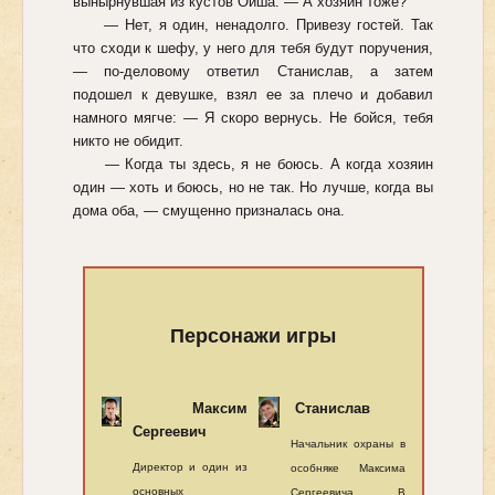
вынырнувшая из кустов Ойша. — А хозяин тоже?
— Нет, я один, ненадолго. Привезу гостей. Так
что сходи к шефу, у него для тебя будут поручения,
— по-деловому ответил Станислав, а затем
подошел к девушке, взял ее за плечо и добавил
намного мягче: — Я скоро вернусь. Не бойся, тебя
никто не обидит.
— Когда ты здесь, я не боюсь. А когда хозяин
один — хоть и боюсь, но не так. Но лучше, когда вы
дома оба, — смущенно призналась она.
Персонажи игры
Максим
Станислав
Сергеевич
Начальник охраны в
Директор и один из
особняке Максима
основных
Сергеевича. В