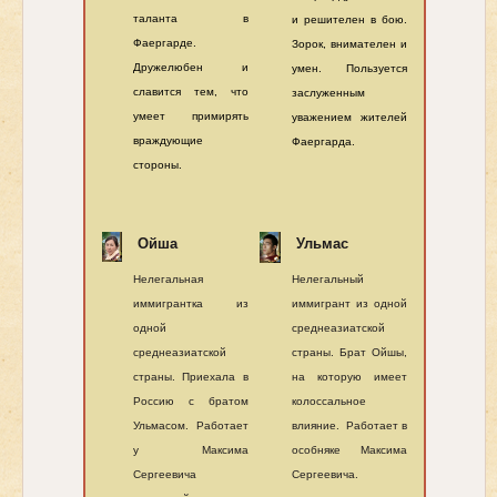
таланта в
и решителен в бою.
Фаергарде.
Зорок, внимателен и
Дружелюбен и
умен. Пользуется
славится тем, что
заслуженным
умеет примирять
уважением жителей
враждующие
Фаергарда.
стороны.
Ойша
Ульмас
Нелегальная
Нелегальный
иммигрантка из
иммигрант из одной
одной
среднеазиатской
среднеазиатской
страны. Брат Ойшы,
страны. Приехала в
на которую имеет
Россию с братом
колоссальное
Ульмасом. Работает
влияние. Работает в
у Максима
особняке Максима
Сергеевича
Сергеевича.