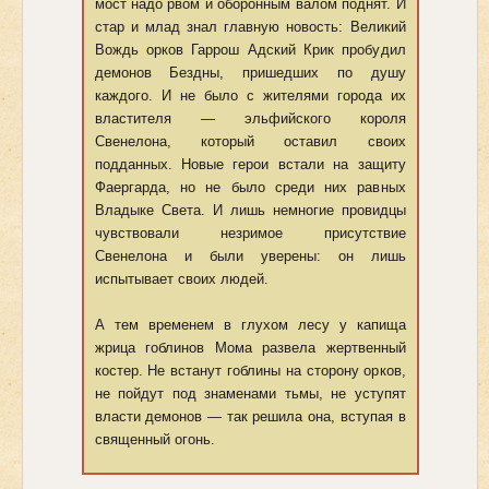
мост надо рвом и оборонным валом поднят. И
стар и млад знал главную новость: Великий
Вождь орков Гаррош Адский Крик пробудил
демонов Бездны, пришедших по душу
каждого. И не было с жителями города их
властителя — эльфийского короля
Свенелона, который оставил своих
подданных. Новые герои встали на защиту
Фаергарда, но не было среди них равных
Владыке Света. И лишь немногие провидцы
чувствовали незримое присутствие
Свенелона и были уверены: он лишь
испытывает своих людей.
А тем временем в глухом лесу у капища
жрица гоблинов Мома развела жертвенный
костер. Не встанут гоблины на сторону орков,
не пойдут под знаменами тьмы, не уступят
власти демонов — так решила она, вступая в
священный огонь.