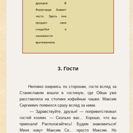
друидов. В
Фаергарде бывает
часто. Здесь она
продает свои
снадобья и
занимается
врачеванием.
3. Гости
Неловко озираясь по сторонам, гости вслед за
Станиславом вошли в гостиную, где Ойша уже
расставляла на столике кофейные чашки. Максим
Сергеевич появился сразу вслед за ними.
— Здравствуйте, друзья! — поприветствовал
гостей хозяин. — Сколько вас... Хорошо, что вы
приехали! Располагайтесь! Будем знакомиться!
Меня зовут Максим Се... просто Максим. Но