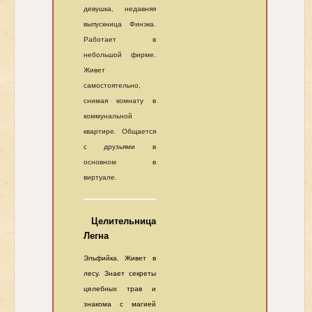
девушка, недавняя
выпускница Финэка.
Работает в
небольшой фирме.
Живет
самостоятельно,
снимая комнату в
коммунальной
квартире. Общается
с друзьями в
основном в
виртуале.
Целительница
Легна
Эльфийка. Живет в
лесу. Знает секреты
целебных трав и
знакома с магией