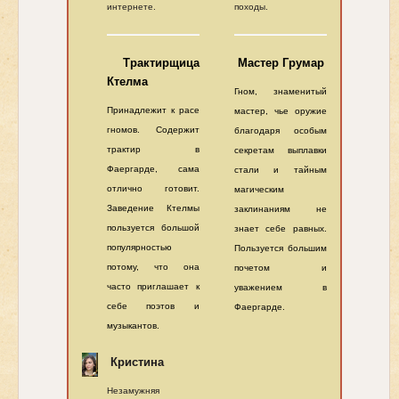
интернете.
походы.
Трактирщица
Мастер Грумар
Ктелма
Гном, знаменитый
Принадлежит к расе
мастер, чье оружие
гномов. Содержит
благодаря особым
трактир в
секретам выплавки
Фаергарде, сама
стали и тайным
отлично готовит.
магическим
Заведение Ктелмы
заклинаниям не
пользуется большой
знает себе равных.
популярностью
Пользуется большим
потому, что она
почетом и
часто приглашает к
уважением в
себе поэтов и
Фаергарде.
музыкантов.
Кристина
Незамужняя