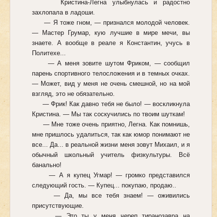
Кристина-Легна улыбнулась и радостно
захлопала в ладоши.
— Я тоже гном, — признался молодой человек.
— Мастер Грумар, кую лучшие в мире мечи, вы
знаете. А вообще в реале я Константин, учусь в
Политехе...
— А меня зовите шутом Фриком, — сообщил
парень спортивного телосложения и в темных очках.
— Может, вид у меня не очень смешной, но на мой
взгляд, это не обязательно.
— Фрик! Как давно тебя не было! — воскликнула
Кристина. — Мы так соскучились по твоим шуткам!
— Мне тоже очень приятно, Легна. Как помнишь,
мне пришлось удалиться, так как юмор понимают не
все... Да... в реальной жизни меня зовут Михаил, и я
обычный школьный учитель физкультуры. Всё
банально!
— А я купец Угмар! — громко представился
следующий гость. — Купец... покупаю, продаю..
— Да, мы все тебя знаем! — оживились
присутствующие.
— Это ты у меня череп тиранозавра на