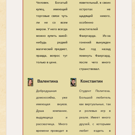
Человек. Богатый
язвительный, в своих
купец, имеющий
остротах не
торговые связи чуть
щадящий никого,
ли не со всем
особенно
миром. У него всегда
властителей
можно купить какой-
Фаергарда. Из-за
нибудь редкий
гонений вынужден
магический предмет,
был год назад
правда, вопрос тут
покинуть Фаергард,
только в цене.
после чего много
странствовал.
Валентина
Константин
Добродушная
Студент Политеха.
домохозяйка, уже
Большой любитель
имеющая внуков.
как виртуальных, так
Душа компании,
и ролевых игр в
выдумщица и
реале. Имеет много
рассказчица. Много
друзей, с которыми
времени проводит в
любит ездить в