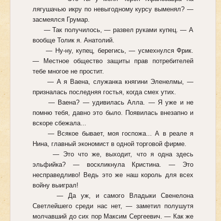
лягушачью икру по невыгодному курсу выменял? —
засмеялся Грумар.
— Так получилось, — развел руками купец. — А
вообще Толик я. Анатолий.
— Ну-ну, купец, берегись, — усмехнулся Фрик.
— Местное общество защиты прав потребителей
тебе многое не простит.
— А я Ваена, служанка княгини Эленелмы, —
призналась последняя гостья, когда смех утих.
— Ваена? — удивилась Алла. — Я уже и не
помню тебя, давно это было. Появилась внезапно и
вскоре сбежала...
— Всякое бывает, моя госпожа... А в реале я
Нина, главный экономист в одной торговой фирме.
— Это что же, выходит, что я одна здесь
эльфийка? — воскликнула Кристина. — Это
несправедливо! Ведь это же наш король для всех
войну выиграл!
— Да уж, и самого Владыки Свенелона
Светлейшего среди нас нет, — заметил полушутя
молчавший до сих пор Максим Сергеевич. — Как же