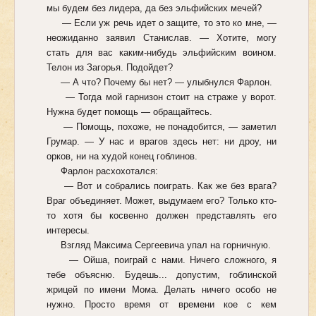
мы будем без лидера, да без эльфийских мечей?
— Если уж речь идет о защите, то это ко мне, —
неожиданно заявил Станислав. — Хотите, могу
стать для вас каким-нибудь эльфийским воином.
Телон из Загорья. Подойдет?
— А что? Почему бы нет? — улыбнулся Фарлон.
— Тогда мой гарнизон стоит на страже у ворот.
Нужна будет помощь — обращайтесь.
— Помощь, похоже, не понадобится, — заметил
Грумар. — У нас и врагов здесь нет: ни дроу, ни
орков, ни на худой конец гоблинов.
Фарлон расхохотался:
— Вот и собрались поиграть. Как же без врага?
Враг объединяет. Может, выдумаем его? Только кто-
то хотя бы косвенно должен представлять его
интересы.
Взгляд Максима Сергеевича упал на горничную.
— Ойша, поиграй с нами. Ничего сложного, я
тебе объясню. Будешь... допустим, гоблинской
жрицей по имени Мома. Делать ничего особо не
нужно. Просто время от времени кое с кем