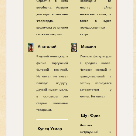
Страстно в него
Посвящена во
влюблена. Активно
многие тайны
участвует в политике
княжеской семьи, а
Фаергарда,
также в курсе
вовлечена во многие
государственных
сложные интриги.
интриг.
Анатолий
Михаил
Рядовой менеджер в
Учитель физкультуры
фирме, торгующей
в средней школе.
бытовой техникой.
Человек честный и
Не женат, но имеет
принципиальный, а
близкую подругу.
потому пользуется
Друзей имеет мало,
авторитетом у
в основном это
коллег. Не женат.
старые школьные
товарищи.
Шут Фрик
Человек.
Купец Угмар
Остроумный и