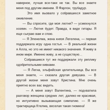
наверное, лучше все-таки не так. Вы все знаете
меня под другим именем. Я Фарлон, трубадур.
Это имя вызвало у собравшихся заметное
оживление.
— Вы спросите, где моя лютня? — усмехнулся
хозяин. — Лютня будет. Правда, в виде гитары. Я
еще сыграю вам и спою.
— Я Эленелма, жена князя Легелена, — первая
поддержала игру одна гостья. — В реальной жизни
я Алла, но это не имеет никакого значения. Я живу в
ином мире. Именно живу, а не существую...
Собравшиеся тут же поддержали эту реплику
одобрительными кивками.
— Я Легна, эльфийская целительница. Вы все
меня знаете, — сказала другая девушка. — В
другой жизни меня зовут Кристина. Мне очень
приятно всех вас видеть.
— А меня зовут Валентина, — подхватила
разговор женщина средних лет, далеко не красивая,
но интуитивно вызывающая симпатию. — Я же
трактирщица Ктелма, веселая такая гномиха!