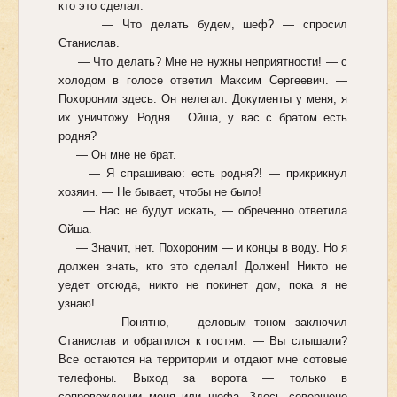
кто это сделал.
— Что делать будем, шеф? — спросил
Станислав.
— Что делать? Мне не нужны неприятности! — с
холодом в голосе ответил Максим Сергеевич. —
Похороним здесь. Он нелегал. Документы у меня, я
их уничтожу. Родня... Ойша, у вас с братом есть
родня?
— Он мне не брат.
— Я спрашиваю: есть родня?! — прикрикнул
хозяин. — Не бывает, чтобы не было!
— Нас не будут искать, — обреченно ответила
Ойша.
— Значит, нет. Похороним — и концы в воду. Но я
должен знать, кто это сделал! Должен! Никто не
уедет отсюда, никто не покинет дом, пока я не
узнаю!
— Понятно, — деловым тоном заключил
Станислав и обратился к гостям: — Вы слышали?
Все остаются на территории и отдают мне сотовые
телефоны. Выход за ворота — только в
сопровождении меня или шефа. Здесь совершено