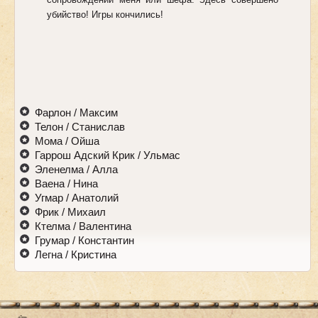
убийство! Игры кончились!
Фарлон / Максим
Телон / Станислав
Мома / Ойша
Гаррош Адский Крик / Ульмас
Эленелма / Алла
Ваена / Нина
Угмар / Анатолий
Фрик / Михаил
Ктелма / Валентина
Грумар / Константин
Легна / Кристина