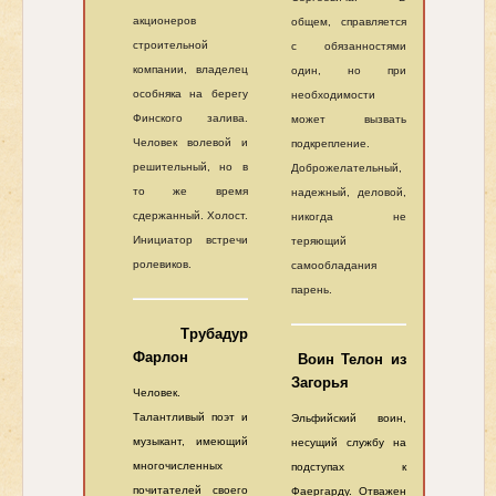
акционеров
общем, справляется
строительной
с обязанностями
компании, владелец
один, но при
особняка на берегу
необходимости
Финского залива.
может вызвать
Человек волевой и
подкрепление.
решительный, но в
Доброжелательный,
то же время
надежный, деловой,
сдержанный. Холост.
никогда не
Инициатор встречи
теряющий
ролевиков.
самообладания
парень.
Трубадур
Фарлон
Воин Телон из
Загорья
Человек.
Талантливый поэт и
Эльфийский воин,
музыкант, имеющий
несущий службу на
многочисленных
подступах к
почитателей своего
Фаергарду. Отважен