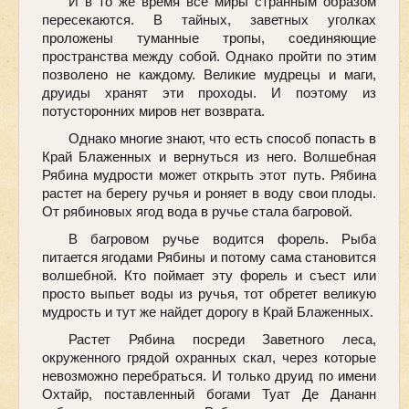
И в то же время все миры странным образом
пересекаются. В тайных, заветных уголках
проложены туманные тропы, соединяющие
пространства между собой. Однако пройти по этим
позволено не каждому. Великие мудрецы и маги,
друиды хранят эти проходы. И поэтому из
потусторонних миров нет возврата.
Однако многие знают, что есть способ попасть в
Край Блаженных и вернуться из него. Волшебная
Рябина мудрости может открыть этот путь. Рябина
растет на берегу ручья и роняет в воду свои плоды.
От рябиновых ягод вода в ручье стала багровой.
В багровом ручье водится форель. Рыба
питается ягодами Рябины и потому сама становится
волшебной. Кто поймает эту форель и съест или
просто выпьет воды из ручья, тот обретет великую
мудрость и тут же найдет дорогу в Край Блаженных.
Растет Рябина посреди Заветного леса,
окруженного грядой охранных скал, через которые
невозможно перебраться. И только друид по имени
Охтайр, поставленный богами Туат Де Дананн