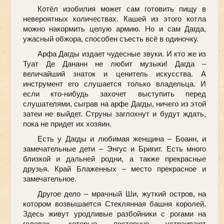
Котёл изобилия может сам готовить пищу в
невероятных количествах. Кашей из этого котла
можно накормить целую армию. Но и сам Дагда,
ужасный обжора, способен съесть всё в одиночку.
Арфа Дагды издает чудесные звуки. И кто же из
Туат Де Дананн не любит музыки! Дагда –
величайший знаток и ценитель искусства. А
инструмент его слушается только владельца. И
если кто-нибудь захочет выступить перед
слушателями, сыграв на арфе Дагды, ничего из этой
затеи не выйдет. Струны заглохнут и будут ждать,
пока не придет их хозяин.
Есть у Дагды и любимая женщина – Боанн, и
замечательные дети – Энгус и Бригит. Есть много
близкой и дальней родни, а также прекрасные
друзья. Край Блаженных – место прекрасное и
замечательное.
Другое дело – мрачный Ши, жуткий остров, на
котором возвышается Стеклянная башня королей.
Здесь живут уродливые разбойники с рогами на
головах, которые постоянно устраивают