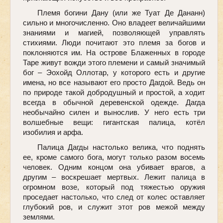
Племя богини Дану (или же Туат Де Дананн)
сильно и многочисленно. Оно владеет величайшими
знаниями и магией, позволяющей управлять
стихиями. Люди почитают это племя за богов и
поклоняются им. На острове Блаженных в городе
Таре живут вожди этого племени и самый значимый
бог – Эохойд Оллотар, у которого есть и другие
имена, но все называют его просто Дагдой. Ведь он
по природе такой добродушный и простой, а ходит
всегда в обычной деревенской одежде. Дагда
необычайно силен и вынослив. У него есть три
волшебные вещи: гигантская палица, котёл
изобилия и арфа.
Палица Дагды настолько велика, что поднять
ее, кроме самого бога, могут только разом восемь
человек. Одним концом она убивает врагов, а
другим – воскрешает мертвых. Лежит палица в
огромном возе, который под тяжестью оружия
проседает настолько, что след от колес оставляет
глубокий ров, и служит этот ров межой между
землями.