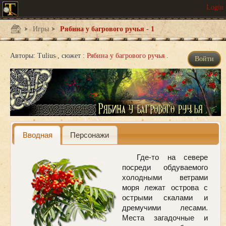
Игры
Рябина у багрового ручья - 1
Авторы:
Tulius
сюжет :
Рябина у багрового ручья
Войти
Вводная
Персонажи
Где-то на севере
посреди обдуваемого
холодными ветрами
моря лежат острова с
острыми скалами и
дремучими лесами.
Места загадочные и