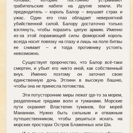
грабительские набеги на другие земли. Их
предводитель – король Балор – внушает страх и
ужас. Один его глаз обладает невероятной
убийственной силой. Балору достаточно только
взглянуть, чтобы поразить целую армию. Именно
из-за этой поражающей силы фоморский король
всегда носит повязку на глазу и лишь на поле битвы
ее снимает – и тогда противнику устоять
невозможно.
Существует пророчество, что Балор всё-таки
смертен, и убьет его никто иной, как собственный
внук. Именно поэтому он заточил свою
единственную дочь Этлинн в высокую башню,
чтобы она не принесла потомства.
Эти потусторонние миры лежат где-то за морем,
разделенные грядами волн и туманами. Морские
пути охраняет Властелин туманов, бог морей
Мананнан. Нужно быть сильным и отважным
путешественником, чтобы решиться искать на
морских просторах Остров Блаженных или Ши.