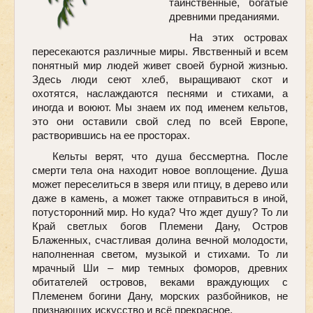
таинственные, богатые
древними преданиями.
На этих островах
пересекаются различные миры. Явственный и всем
понятный мир людей живет своей бурной жизнью.
Здесь люди сеют хлеб, выращивают скот и
охотятся, наслаждаются песнями и стихами, а
иногда и воюют. Мы знаем их под именем кельтов,
это они оставили свой след по всей Европе,
растворившись на ее просторах.
Кельты верят, что душа бессмертна. После
смерти тела она находит новое воплощение. Душа
может переселиться в зверя или птицу, в дерево или
даже в камень, а может также отправиться в иной,
потусторонний мир. Но куда? Что ждет душу? То ли
Край светлых богов Племени Дану, Остров
Блаженных, счастливая долина вечной молодости,
наполненная светом, музыкой и стихами. То ли
мрачный Ши – мир темных фоморов, древних
обитателей островов, веками враждующих с
Племенем богини Дану, морских разбойников, не
признающих искусство и всё прекрасное.