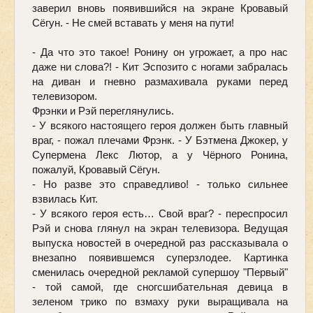
заверил вновь появившийся на экране Кровавый 
Сёгун. - Не смей вставать у меня на пути!
- Да что это такое! Ронину он угрожает, а про нас 
даже ни слова?! - Кит Эспозито с ногами забралась 
на диван и гневно размахивала руками перед 
телевизором. 
Фрэнки и Рэй переглянулись. 
- У всякого настоящего героя должен быть главный 
враг, - пожал плечами Фрэнк. - У Бэтмена Джокер, у 
Супермена Лекс Лютор, а у Чёрного Ронина, 
пожалуй, Кровавый Сёгун. 
- Но разве это справедливо! - только сильнее 
взвилась Кит. 
- У всякого героя есть… Свой враг? - переспросил 
Рэй и снова глянул на экран телевизора. Ведущая 
выпуска новостей в очередной раз рассказывала о 
внезапно появившемся суперзлодее. Картинка 
сменилась 
очередной рекламой супершоу "Первый"
- той самой, где сногсшибательная девица в 
зеленом трико по взмаху руки выращивала на 