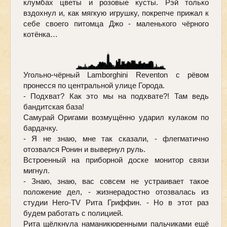
клумбах цветы и розовые кусты. Рэй только 
вздохнул и, как мягкую игрушку, покрепче прижал к 
себе своего питомца Джо - маленького чёрного 
котёнка… 
Угольно-чёрный Lamborghini Reventon с рёвом 
пронесся по центральной улице Города. 
- Подхват? Как это мы на подхвате?! Там ведь 
бандитская база! 
Самурай Оригами возмущённо ударил кулаком по 
бардачку.
- Я не знаю, мне так сказали, - флегматично 
отозвался Ронин и вывернул руль. 
Встроенный на приборной доске монитор связи 
мигнул. 
- Знаю, знаю, вас совсем не устраивает такое 
положение дел, - жизнерадостно отозвалась из 
студии Hero-TV Рита Гриффин. - Но в этот раз 
будем работать с полицией.
Рита щёлкнула наманикюренными пальчиками ещё 