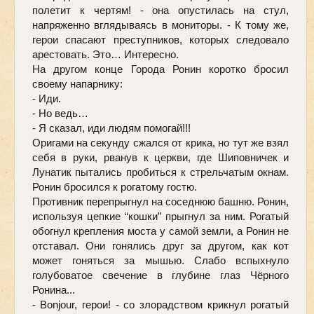
полетит к чертям! - она опустилась на стул, 
напряженно вглядываясь в мониторы. - К тому же, 
герои спасают преступников, которых следовало 
арестовать. Это… Интересно. 
На другом конце Города Ронин коротко бросил 
своему напарнику:
- Иди. 
- Но ведь… 
- Я сказал, иди людям помогай!!! 
Оригами на секунду сжался от крика, но тут же взял 
себя в руки, рванув к церкви, где Шиповничек и 
Лунатик пытались пробиться к стрельчатым окнам. 
Ронин бросился к рогатому гостю. 
Противник перепрыгнул на соседнюю башню. Ронин, 
используя цепкие “кошки” прыгнул за ним. Рогатый 
обогнул крепления моста у самой земли, а Ронин не 
отставал. Они гонялись друг за другом, как кот 
может гоняться за мышью. Слабо вспыхнуло 
голубоватое свечение в глубине глаз Чёрного 
Ронина... 
- Bonjour, герои! - со злорадством крикнул рогатый 