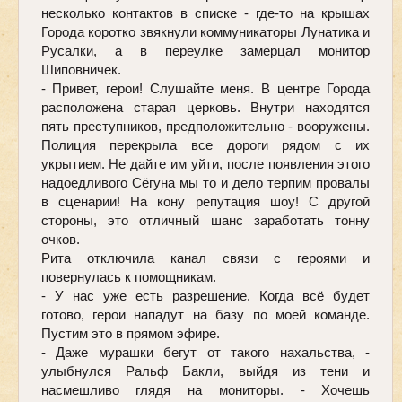
несколько контактов в списке - где-то на крышах 
Города коротко звякнули коммуникаторы Лунатика и 
Русалки, а в переулке замерцал монитор 
Шиповничек. 
- Привет, герои! Слушайте меня. В центре Города 
расположена старая церковь. Внутри находятся 
пять преступников, предположительно - вооружены. 
Полиция перекрыла все дороги рядом с их 
укрытием. Не дайте им уйти, после появления этого 
надоедливого Сёгуна мы то и дело терпим провалы 
в сценарии! На кону репутация шоу! С другой 
стороны, это отличный шанс заработать тонну 
очков. 
Рита отключила канал связи с героями и 
повернулась к помощникам. 
- У нас уже есть разрешение. Когда всё будет 
готово, герои нападут на базу по моей команде. 
Пустим это в прямом эфире.
- Даже мурашки бегут от такого нахальства, - 
улыбнулся Ральф Бакли, выйдя из тени и 
насмешливо глядя на мониторы. - Хочешь 