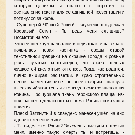
которую целиком и полностью потратил на 
составление текста для сегодняшней презентации и 
потянулся за кофе. 
- Супергерой Чёрный Ронин! - вдумчиво продолжал 
Кровавый Сёгун - Ты ведь меня слышишь? 
Посмотри на это! 
Злодей щёлкнул пальцами в перчатках и на экране 
появилась новая картинка - своды старой 
текстильной фабрики на окраине Города и ровные 
ряды пузатых контейнеров, до краёв полных 
жидкостей кислотных оттенков. Тодд, как водится, 
лично выбирал расцветки. К краю строительных 
лесов, разместившихся по всей фабрике, шагнула 
высокая чёрная тень и столкнула смотревшего вниз 
Ронина. Прошуршала ткань геройского плаща, из-
под наспех сделанного костюма Ронина показался 
пластик. 
Плеск! Затянутый в спандекс манекен ушёл на дно 
ядовито-зелёной жижи.
- Ты видел это, Ронин? Захочешь выступить против 
меня, именно такую смерть ты и встретишь, - 