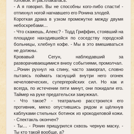
головой. И расплакалась. 
- А я говорил. Вы не способны кого-либо спасти! - 
отпихнул ногой нагнавшего его Ронина злодей. 
Короткая драка в узком промежутке между двумя 
небоскребами…
- Что скажешь, Алекс? - Тодд Гриффин, стоявший на 
площадке находившейся по соседству городской 
больницы, хлебнул кофе. - Мы в это вмешиваться 
не должны. 
Кровавый Сегун, наблюдавший за 
разворачивающимися внизу событиями, промолчал. 
...Ронин рухнул на спину, часто заморгал, словно 
пытаясь поймать гаснущий внутри него огонек 
нечеловеческих, супергеройских сил. Но как и 
всегда, по истечении пяти минут, они покидали его. 
Таймер на руке предательски зажужжал. 
- Что такое? - театрально расстроился его 
противник, мягко опустившись рядом и щёлкнув 
каблуками стильных ботинок из крокодиловой кожи. 
- Спектакль окончен? 
- Ты… - Ронин прищурился сквозь черную маску. - 
Ты кто такой вообще, а?