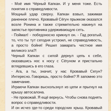
- Моё имя Чёрный Капкан. И у меня тоже. Есть 
понятия о справедливости. 
Мощный удар сверху. Капкан взвыл, зажимая 
раненное плечо. Кровавый Сёгун прыжком оказался 
возле Ронина и также стремительно накинул на 
запястье противника удерживающую сеть.
- Поймал! - победоносно крикнул он. - Гад рогатый, 
то, что ты тут сегодня устроил, не справедливость, 
а просто бойня! Решил замарать честное имя 
великого зла?!
Черный Капкан с силой дернул цепь к себе, 
оказавшись нос к носу с Сёгуном и пристально 
вглядевшись в его глаза. 
- Ага, а ты, значит, у нас Кровавый Сегун? 
Интересно. Говоришь, просто бойня? Я запомню это 
замечание. 
Играючи Капкан выскользнул из цепи и прыгнул на 
крышу автосалона. 
- Не провожай. Я ещё вернусь. Чтобы снова поднять 
вопрос о справедливости. 
И он исчез где-то среди городских крыш. Кровавый 