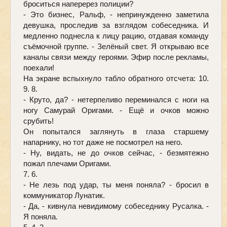
броситься наперерез полиции? 
- Это бизнес, Ральф, - непринужденно заметила 
девушка, проследив за взглядом собеседника. И 
медленно поднесла к лицу рацию, отдавая команду 
съёмочной группе. - Зелёный свет. Я открываю все 
каналы связи между героями. Эфир после рекламы, 
поехали! 
На экране вспыхнуло табло обратного отсчета: 10. 
9. 8. 
- Круто, да? - нетерпеливо переминался с ноги на 
ногу Самурай Оригами. - Ещё и очков можно 
срубить! 
Он попытался заглянуть в глаза старшему 
напарнику, но тот даже не посмотрел на него. 
- Ну, видать, не до очков сейчас, - безмятежно 
пожал плечами Оригами.
7. 6. 
- Не лезь под удар, ты меня поняла? - бросил в 
коммуникатор Лунатик. 
- Да, - кивнула невидимому собеседнику Русалка. - 
Я поняла. 