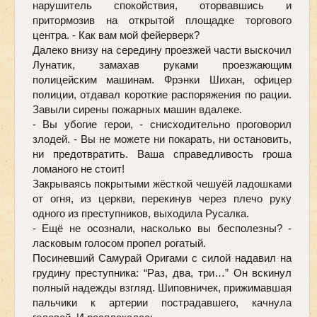
нарушитель спокойствия, оторвавшись и 
притормозив на открытой площадке торгового 
центра. - Как вам мой фейерверк? 
Далеко внизу на середину проезжей части выскочил 
Лунатик, замахав руками проезжающим 
полицейским машинам. Фрэнки Шихан, офицер 
полиции, отдавал короткие распоряжения по рации. 
Завыли сирены пожарных машин вдалеке. 
- Вы убогие герои, - снисходительно проговорил 
злодей. - Вы не можете ни покарать, ни остановить, 
ни предотвратить. Ваша справедливость гроша 
ломаного не стоит! 
Закрываясь покрытыми жёсткой чешуёй ладошками 
от огня, из церкви, перекинув через плечо руку 
одного из преступников, выходила Русалка. 
- Ещё не осознали, насколько вы бесполезны? - 
ласковым голосом пропел рогатый.
Посиневший Самурай Оригами с силой надавил на 
грудину преступника: “Раз, два, три…” Он вскинул 
полный надежды взгляд. Шиповничек, прижимавшая 
пальчики к артерии пострадавшего, качнула 