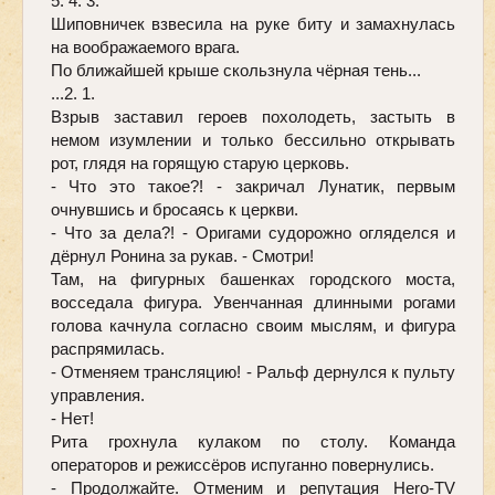
5. 4. 3. 
Шиповничек взвесила на руке биту и замахнулась 
на воображаемого врага. 
По ближайшей крыше скользнула чёрная тень...
...2. 1. 
Взрыв заставил героев похолодеть, застыть в 
немом изумлении и только бессильно открывать 
рот, глядя на горящую старую церковь. 
- Что это такое?! - закричал Лунатик, первым 
очнувшись и бросаясь к церкви.  
- Что за дела?! - Оригами судорожно огляделся и 
дёрнул Ронина за рукав. - Смотри! 
Там, на фигурных башенках городского моста, 
восседала фигура. Увенчанная длинными рогами 
голова качнула согласно своим мыслям, и фигура 
распрямилась. 
- Отменяем трансляцию! - Ральф дернулся к пульту 
управления. 
- Нет! 
Рита грохнула кулаком по столу. Команда 
операторов и режиссёров испуганно повернулись. 
- Продолжайте. Отменим и репутация Hero-TV 