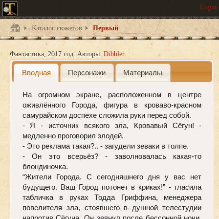
Каталог сюжетов
Первый
Фантастика
2017 год.
Авторы:
Dibbler
Вводная
Персонажи
Материалы
На огромном экране, расположенном в центре 
оживлённого Города, фигура в кроваво-красном 
самурайском доспехе сложила руки перед собой.
- Я - источник всякого зла, Кровавый Сёгун! - 
медленно проговорил злодей. 
- Это реклама такая?.. - загудели зеваки в толпе.
- Он это всерьёз? - заволновалась какая-то 
блондиночка.
“Жители Города. С сегодняшнего дня у вас нет 
будущего. Ваш Город потонет в криках!” - гласила 
табличка в руках Тодда Гриффина, менеджера 
повелителя зла, стоявшего в душной телестудии 
напротив Сёгуна. Он зевнул после бессонной ночи, 